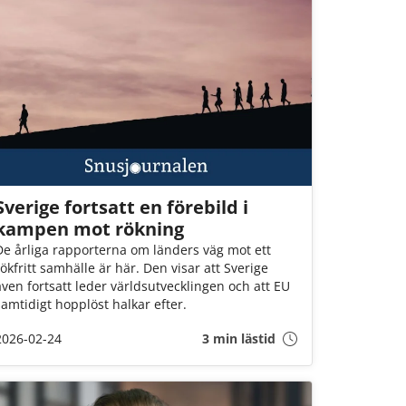
Sverige fortsatt en förebild i
kampen mot rökning
De årliga rapporterna om länders väg mot ett
rökfritt samhälle är här. Den visar att Sverige
även fortsatt leder världsutvecklingen och att EU
samtidigt hopplöst halkar efter.
2026-02-24
3 min lästid