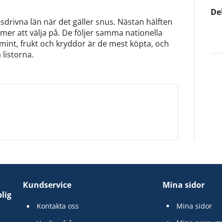
De
sdrivna län när det gäller snus. Nästan hälften
l mer att välja på. De följer samma nationella
mint, frukt och kryddor är de mest köpta, och
 listorna.
Kundservice
Mina sidor
lig
Kontakta oss
Mina sidor