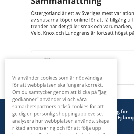
Sammanfattning
Östergötland är ett av Sveriges mest variation
av snusarna köper online för att få tillgång til
trender när det gäller smak och varumärken, 
Velo, Knox och Lundgrens är fortsatt högst på
Amanda Leijon
Content Writer
Vi använder cookies som är nödvändiga
för att webbplatsen ska fungera korrekt.
Om du samtycker genom att klicka på ”Jag
godkänner” använder vi och våra
samarbetspartners också cookies för att
Denna tobaksprodukt kan vara skadlig för
ge dig en personlig shoppingupplevelse,
hälsan och är beroendeframkallande. Ej lämp
analysera hur webbplatsen används, skapa
för personer under 18 år.
riktad annonsering och för att följa upp