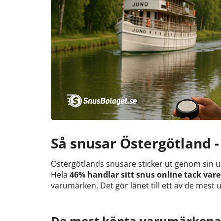
Så snusar Östergötland -
Östergötlands snusare sticker ut genom sin up
Hela
46% handlar sitt snus online tack vare
varumärken. Det gör länet till ett av de mest 
De mest köpta varumärken