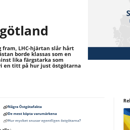
rgötland
g fram, LHC-hjärtan slår hårt
nästan borde klassas som en
inst lika färgstarka som
vi en titt på hur just östgötarna
Re
Några Östgötafakta
De mest köpta varumärkena
Hur mycket snusar egentligen östgötarna?
 alla