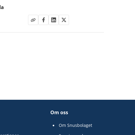
la
Om oss
Om Snusbolaget