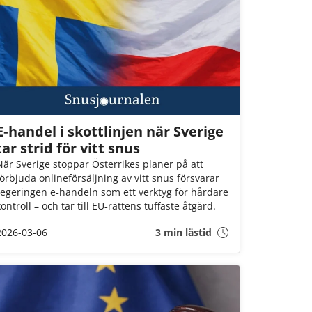
E‑handel i skottlinjen när Sverige
tar strid för vitt snus
När Sverige stoppar Österrikes planer på att
förbjuda onlineförsäljning av vitt snus försvarar
regeringen e‑handeln som ett verktyg för hårdare
kontroll – och tar till EU‑rättens tuffaste åtgärd.
2026-03-06
3 min lästid