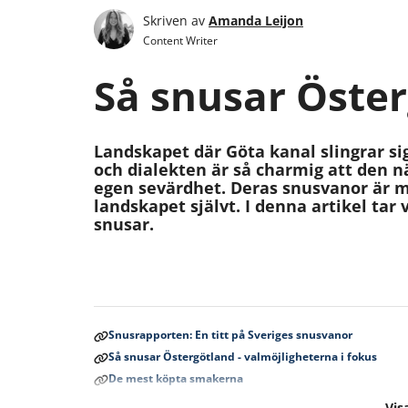
Skriven av
Amanda Leijon
Content Writer
Så snusar Öste
Landskapet där Göta kanal slingrar si
och dialekten är så charmig att den 
egen sevärdhet. Deras snusvanor är m
landskapet självt. I denna artikel tar 
snusar.
Snusrapporten: En titt på Sveriges snusvanor
Så snusar Östergötland - valmöjligheterna i fokus
De mest köpta smakerna
Sammanfattning
Visa