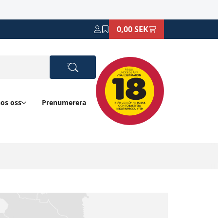
0,00 SEK
hos oss
Prenumerera