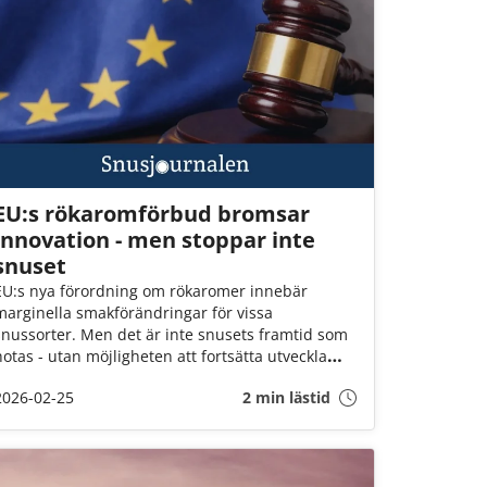
EU:s rökaromförbud bromsar
innovation - men stoppar inte
snuset
EU:s nya förordning om rökaromer innebär
marginella smakförändringar för vissa
snussorter. Men det är inte snusets framtid som
hotas - utan möjligheten att fortsätta utveckla
produkter med om möjligt ännu lägre hälsorisk.
2026-02-25
2 min lästid