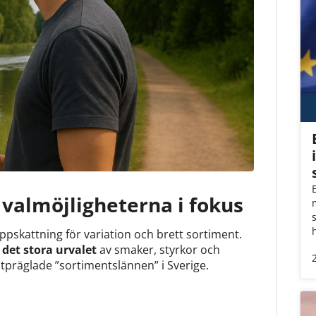
 valmöjligheterna i fokus
pskattning för variation och brett sortiment.
 det stora urvalet
av smaker, styrkor och
utpräglade ”sortimentslännen” i Sverige.
a