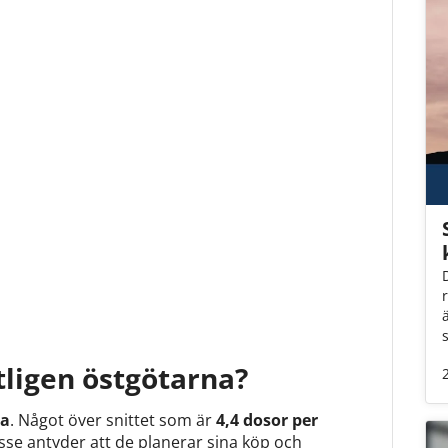
ligen östgötarna?
ka
. Något över snittet som är
4,4 dosor per
sse antyder att de planerar sina köp och