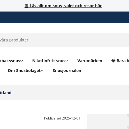
📰 Läs allt om snus, valet och resor här
obakssnus
Nikotinfritt snus
Varumärken
💎 Bara 
Om Snusbolaget
Snusjournalen
tland‎
Publicerad
2025-12-01