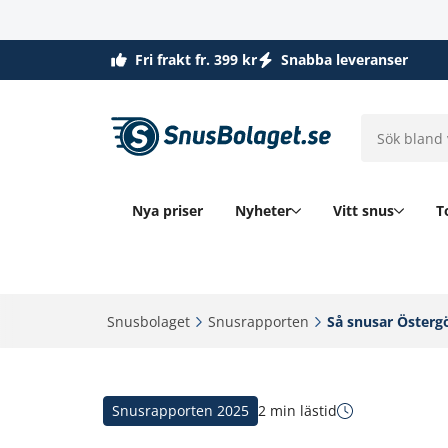
Fri frakt fr. 399 kr
Snabba leveranser
Nya priser
Nyheter
Vitt snus
T
Snusbolaget‎
Snusrapporten‎
Så snusar Östergö
Snusrapporten 2025
2 min lästid