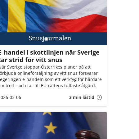
E‑handel i skottlinjen när Sverige
tar strid för vitt snus
När Sverige stoppar Österrikes planer på att
förbjuda onlineförsäljning av vitt snus försvarar
regeringen e‑handeln som ett verktyg för hårdare
kontroll – och tar till EU‑rättens tuffaste åtgärd.
2026-03-06
3 min lästid