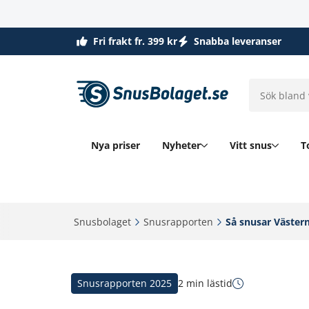
Fri frakt fr. 399 kr
Snabba leveranser
Nya priser
Nyheter
Vitt snus
T
Snusbolaget‎
Snusrapporten‎
Så snusar Västern
Snusrapporten 2025
2 min lästid