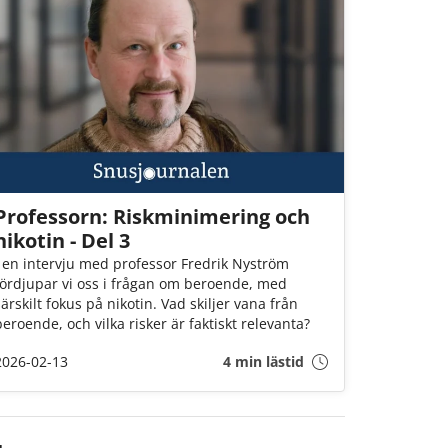
Professorn: Riskminimering och
nikotin - Del 3
I en intervju med professor Fredrik Nyström
fördjupar vi oss i frågan om beroende, med
särskilt fokus på nikotin. Vad skiljer vana från
beroende, och vilka risker är faktiskt relevanta?
2026-02-13
4 min lästid