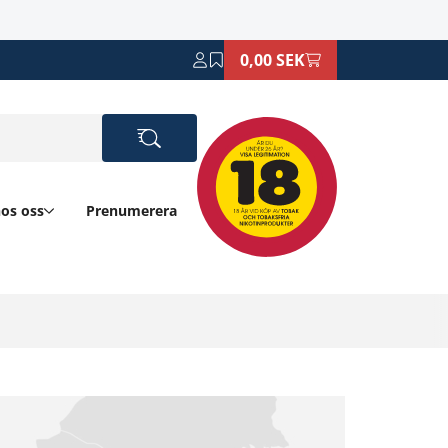
0,00 SEK
hos oss
Prenumerera