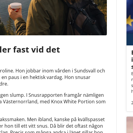
er fast vid det
aroline. Hon jobbar inom vården i Sundsvall och
et en paus i en hektisk vardag. Hon snusar
dre.
 ingen slump. I Snusrapporten framgår nämligen
ela Västernorrland, med Knox White Portion som
bakssmaken. Men ibland, kanske på kvällspasset
hon till ett vitt snus. Då blir det oftast någon
lag. Precis som många andra i länet gillar hon