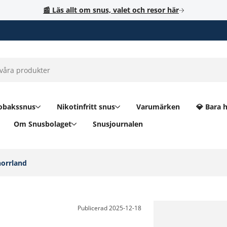
📰 Läs allt om snus, valet och resor här
obakssnus
Nikotinfritt snus
Varumärken
💎 Bara 
Om Snusbolaget
Snusjournalen
orrland‎
Publicerad
2025-12-18