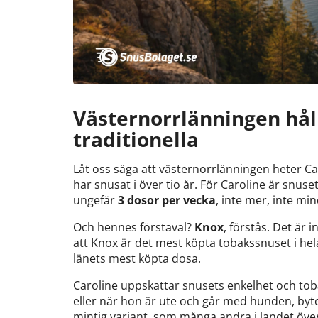
Västernorrlänningen håll
traditionella
Låt oss säga att västernorrlänningen heter C
har snusat i över tio år. För Caroline är snus
ungefär
3 dosor per vecka
, inte mer, inte min
Och hennes förstaval?
Knox
, förstås. Det är
att Knox är det mest köpta tobakssnuset i h
länets mest köpta dosa.
Caroline uppskattar snusets enkelhet och to
eller när hon är ute och går med hunden, byter 
mintig variant, som många andra i landet över