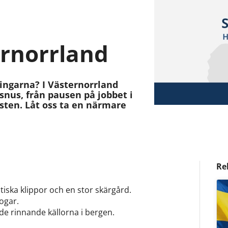
ernorrland
ingarna? I Västernorrland
ssnus, från pausen på jobbet i
usten. Låt oss ta en närmare
Re
ska klippor och en stor skärgård.
ogar.
 de rinnande källorna i bergen.