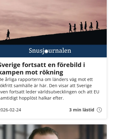
Sverige fortsatt en förebild i
kampen mot rökning
De årliga rapporterna om länders väg mot ett
rökfritt samhälle är här. Den visar att Sverige
även fortsatt leder världsutvecklingen och att EU
samtidigt hopplöst halkar efter.
2026-02-24
3 min lästid