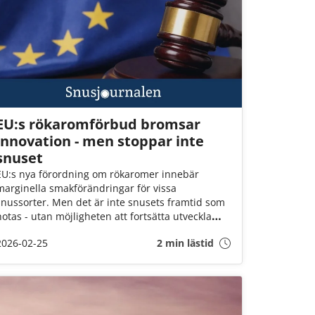
EU:s rökaromförbud bromsar
innovation - men stoppar inte
snuset
EU:s nya förordning om rökaromer innebär
marginella smakförändringar för vissa
snussorter. Men det är inte snusets framtid som
hotas - utan möjligheten att fortsätta utveckla
produkter med om möjligt ännu lägre hälsorisk.
2026-02-25
2 min lästid