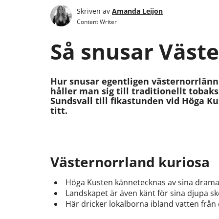
Skriven av
Amanda Leijon
Content Writer
Så snusar Väst
Hur snusar egentligen västernorrlänn
håller man sig till traditionellt tobak
Sundsvall till fikastunden vid Höga K
titt.
Västernorrland kuriosa
Höga Kusten kännetecknas av sina dramati
Landskapet är även känt för sina djupa sk
Här dricker lokalborna ibland vatten från