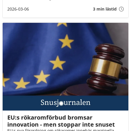
2026-03-06
3 min lästid
EU:s rökaromförbud bromsar
innovation - men stoppar inte snuset
EU:s nya förordning om rökaromer innebär marginella