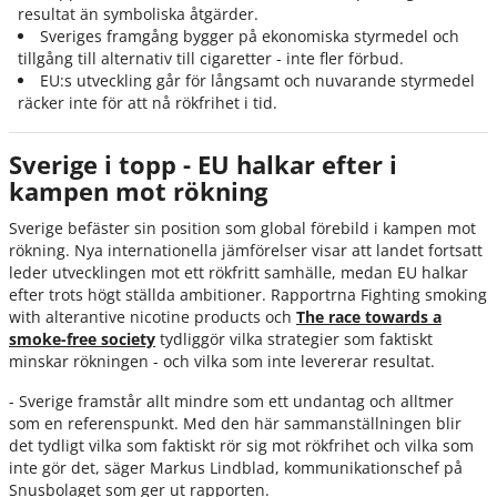
resultat än symboliska åtgärder.
Sveriges framgång bygger på ekonomiska styrmedel och
tillgång till alternativ till cigaretter - inte fler förbud.
EU:s utveckling går för långsamt och nuvarande styrmedel
räcker inte för att nå rökfrihet i tid.
Sverige i topp - EU halkar efter i
kampen mot rökning
Sverige befäster sin position som global förebild i kampen mot
rökning. Nya internationella jämförelser visar att landet fortsatt
leder utvecklingen mot ett rökfritt samhälle, medan EU halkar
efter trots högt ställda ambitioner. Rapportrna Fighting smoking
with alterantive nicotine products och
The race towards a
smoke-free society
tydliggör vilka strategier som faktiskt
minskar rökningen - och vilka som inte levererar resultat.
- Sverige framstår allt mindre som ett undantag och alltmer
som en referenspunkt. Med den här sammanställningen blir
det tydligt vilka som faktiskt rör sig mot rökfrihet och vilka som
inte gör det, säger Markus Lindblad, kommunikationschef på
Snusbolaget som ger ut rapporten.