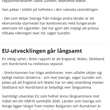
rapportförfattaren David Sundén, ekonomie doktor.
Han pekar i stället på helheten i den svenska utvecklingen.
- Det som skiljer Sverige från många andra länder är att
ekonomiska styrmedel har kombinerats med fungerande
alternativ till cigaretter. Det har gjort det möjligt att pressa
tillbaka rökningen över tid, säger Sundén.
EU-utvecklingen går långsamt
En viktig nyhet i årets rapport är att England, Wales, Skottland
och Nordirland nu redovisas separat.
- Storbritannien har höga ambitioner, men utfallet skiljer sig
tydligt mellan länderna - och mot Sverige, säger Sundén och
pekar på att England och Wales har en okej utveckling medan
Skottland och Nordirland är betydligt mer långsamma.
Samtidigt utvecklas EU som helhet ännu långsammare mot
målet om ett rökfritt samhälle 2040. Länder som Sverige och
Norge ligger längst fram medan Bulgarien och Rumänien är