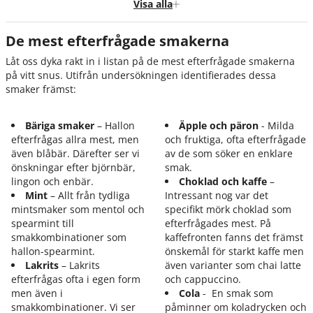
Varför är vissa smaker ständigt efterfrågade?
Visa alla
En familjär smak mot en mer distinkt smak
De mest efterfrågade smakerna
Varför är bittra smaker så komplexa?
Låt oss dyka rakt in i listan på de mest efterfrågade smakerna
Sammanfattning
på vitt snus. Utifrån undersökningen identifierades dessa
smaker främst:
Källor
Bäriga smaker
– Hallon
Äpple och päron
- Milda
efterfrågas allra mest, men
och fruktiga, ofta efterfrågade
även blåbär. Därefter ser vi
av de som söker en enklare
önskningar efter björnbär,
smak.
lingon och enbär.
Choklad och kaffe
–
Mint
– Allt från tydliga
Intressant nog var det
mintsmaker som mentol och
specifikt mörk choklad som
spearmint till
efterfrågades mest. På
smakkombinationer som
kaffefronten fanns det främst
hallon-spearmint.
önskemål för starkt kaffe men
Lakrits
– Lakrits
även varianter som chai latte
efterfrågas ofta i egen form
och cappuccino.
men även i
Cola
- En smak som
smakkombinationer. Vi ser
påminner om koladrycken och