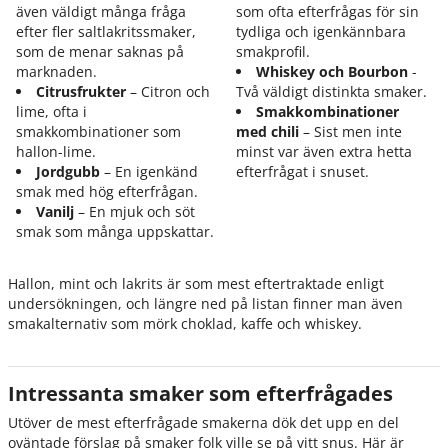
även väldigt många fråga
som ofta efterfrågas för sin
efter fler saltlakritssmaker,
tydliga och igenkännbara
som de menar saknas på
smakprofil.
marknaden.
Whiskey och Bourbon
-
Citrusfrukter
– Citron och
Två väldigt distinkta smaker.
lime, ofta i
Smakkombinationer
smakkombinationer som
med
chili
– Sist men inte
hallon-lime.
minst var även extra hetta
Jordgubb
– En igenkänd
efterfrågat i snuset.
smak med hög efterfrågan.
Vanilj
– En mjuk och söt
smak som många uppskattar.
Hallon, mint och lakrits är som mest eftertraktade enligt
undersökningen, och längre ned på listan finner man även
smakalternativ som mörk choklad, kaffe och whiskey.
Intressanta smaker som efterfrågades
Utöver de mest efterfrågade smakerna dök det upp en del
oväntade förslag på smaker folk ville se på vitt snus. Här är