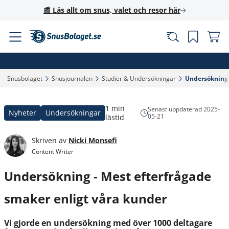
📰 Läs allt om snus, valet och resor här
Snusbolaget‎
Snusjournalen‎
Studier & Undersökningar‎
Undersökning -
1 min
Senast uppdaterad
2025-
Nyheter
Undersökningar
05-21
lästid
Skriven av
Nicki Monsefi
Content Writer
Undersökning - Mest efterfrågade
smaker enligt våra kunder
Vi gjorde en undersökning med över 1000 deltagare