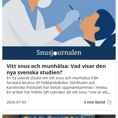
Vitt snus och munhälsa: Vad visar den
nya svenska studien?
En ny svensk studie om vitt snus och munhälsa från
forskare knutna till Folktandvården Stockholm och
Karolinska Institutet har börjat uppmärksammas i media.
En artikel har hittills lyft rubriken att vitt snus "inte är ett
mildare alternativ" för munnens slemhinna jämfört med
traditionellt snus. Men vad visar studien faktiskt – och vad
2026-07-03
3 min lästid
går inte att säga utifrån resultaten?