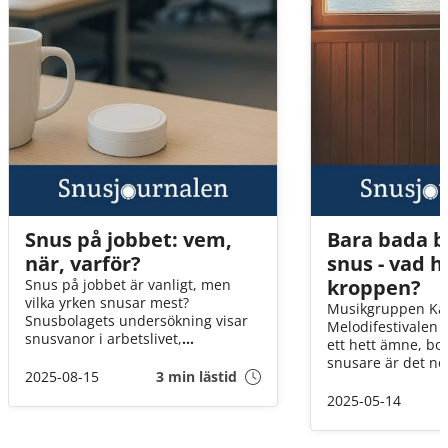
Snus på jobbet: vem,
Bara bada 
när, varför?
snus - vad 
kroppen?
Snus på jobbet är vanligt, men
vilka yrken snusar mest?
Musikgruppen Kaj
Snusbolagets undersökning visar
Melodifestivalen h
snusvanor i arbetslivet,
ett hett ämne, boks
branscherna som snusar mest och
snusare är det nog
hur snus påverkar arbete och
2025-08-15
3 min lästid
man kliver in i b
kaffedrickande.
under läppen, me
2025-05-14
egentligen kroppe
effekt av bastuns