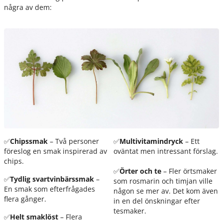
några av dem:
✅
​Chipssmak
– Två personer
✅
Multivitamindryck
– Ett
föreslog en smak inspirerad av
oväntat men intressant förslag.
chips.
✅
Örter och te
– Fler örtsmaker
✅
Tydlig svartvinbärssmak
–
som rosmarin och timjan ville
En smak som efterfrågades
någon se mer av. Det kom även
flera gånger.
in en del önskningar efter
tesmaker.
✅
Helt smaklöst
– Flera