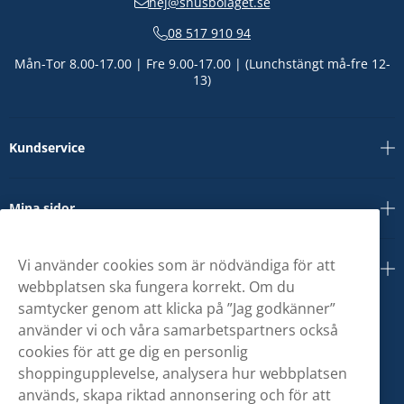
hej@snusbolaget.se
08 517 910 94
Mån-Tor 8.00-17.00 | Fre 9.00-17.00 | (Lunchstängt må-fre 12-
13)
Kundservice
Mina sidor
Vi använder cookies som är nödvändiga för att
Om oss
webbplatsen ska fungera korrekt. Om du
samtycker genom att klicka på ”Jag godkänner”
använder vi och våra samarbetspartners också
cookies för att ge dig en personlig
shoppingupplevelse, analysera hur webbplatsen
används, skapa riktad annonsering och för att