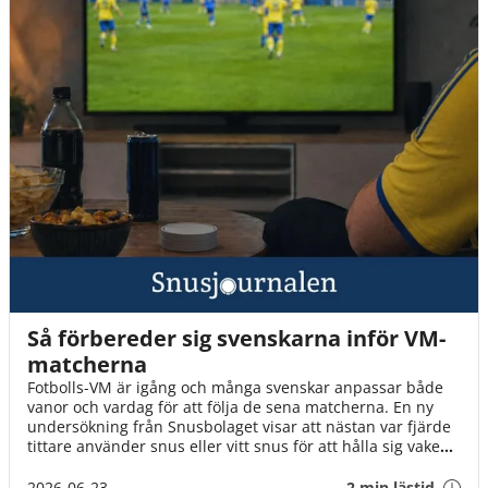
Så förbereder sig svenskarna inför VM-
matcherna
Fotbolls-VM är igång och många svenskar anpassar både
vanor och vardag för att följa de sena matcherna. En ny
undersökning från Snusbolaget visar att nästan var fjärde
tittare använder snus eller vitt snus för att hålla sig vaken,
samtidigt som chips, godis och energidryck hör till de mest
populära uppladdningarna inför mästerskapet.
2026-06-23
2 min lästid