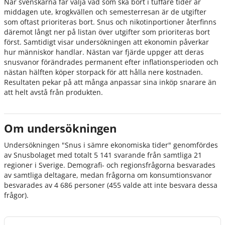
När svenskarna får välja vad som ska bort i tuffare tider är
middagen ute, krogkvällen och semesterresan är de utgifter
som oftast prioriteras bort. Snus och nikotinportioner återfinns
däremot långt ner på listan över utgifter som prioriteras bort
först. Samtidigt visar undersökningen att ekonomin påverkar
hur människor handlar. Nästan var fjärde uppger att deras
snusvanor förändrades permanent efter inflationsperioden och
nästan hälften köper storpack för att hålla nere kostnaden.
Resultaten pekar på att många anpassar sina inköp snarare än
att helt avstå från produkten.
Om undersökningen
Undersökningen "Snus i sämre ekonomiska tider" genomfördes
av Snusbolaget med totalt 5 141 svarande från samtliga 21
regioner i Sverige. Demografi- och regionsfrågorna besvarades
av samtliga deltagare, medan frågorna om konsumtionsvanor
besvarades av 4 686 personer (455 valde att inte besvara dessa
frågor).