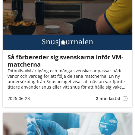
Så förbereder sig svenskarna inför VM-
matcherna
Fotbolls-VM är igång och många svenskar anpassar både
vanor och vardag för att följa de sena matcherna. En ny
undersökning från Snusbolaget visar att nästan var fjärde
tittare använder snus eller vitt snus för att hålla sig vaken,
samtidigt som chips, godis och energidryck hör till de mest
populära uppladdningarna inför mästerskapet.
2026-06-23
2 min lästid