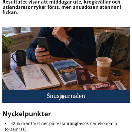
Resultatet visar att middagar ute, krogkvällar och
utlandsresor ryker först, men snusdosan stannar i
fickan.
Nyckelpunkter
42 % drar först ner på restaurangbesök när ekonomin
försämras.