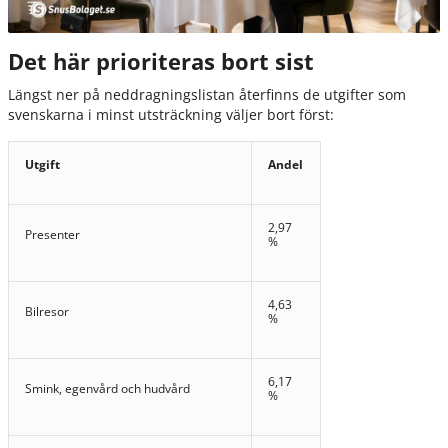
Det här prioriteras bort sist
Längst ner på neddragningslistan återfinns de utgifter som
svenskarna i minst utsträckning väljer bort först:
Utgift
Andel
2,97
Presenter
%
4,63
Bilresor
%
6,17
Smink, egenvård och hudvård
%