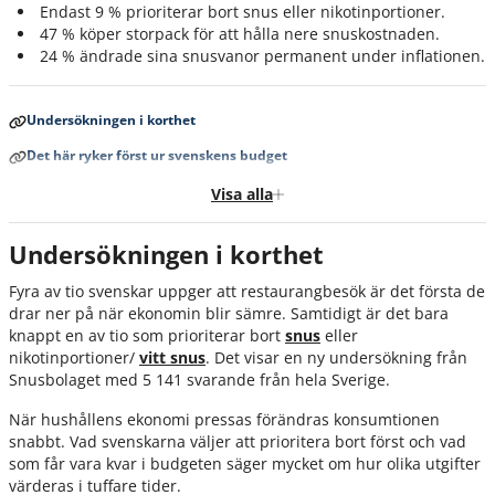
Endast 9 % prioriterar bort snus eller nikotinportioner.
47 % köper storpack för att hålla nere snuskostnaden.
24 % ändrade sina snusvanor permanent under inflationen.
Undersökningen i korthet
Det här ryker först ur svenskens budget
Det här prioriteras bort sist
Visa alla
Snus prioriteras annorlunda än annan konsumtion
Undersökningen i korthet
Inflationen 2021-2022 förändrade många snusares vanor
Fyra av tio svenskar uppger att restaurangbesök är det första de
Så förändras snusandet när det blir tuffare
drar ner på när ekonomin blir sämre. Samtidigt är det bara
Snusare sparar - men slutar inte
knappt en av tio som prioriterar bort
snus
eller
nikotinportioner/
vitt snus
. Det visar en ny undersökning från
Sammanfattning
Snusbolaget med 5 141 svarande från hela Sverige.
Om undersökningen
När hushållens ekonomi pressas förändras konsumtionen
snabbt. Vad svenskarna väljer att prioritera bort först och vad
som får vara kvar i budgeten säger mycket om hur olika utgifter
värderas i tuffare tider.