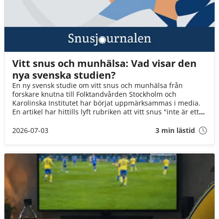
Vitt snus och munhälsa: Vad visar den
nya svenska studien?
En ny svensk studie om vitt snus och munhälsa från
forskare knutna till Folktandvården Stockholm och
Karolinska Institutet har börjat uppmärksammas i media.
En artikel har hittills lyft rubriken att vitt snus "inte är ett
mildare alternativ" för munnens slemhinna jämfört med
traditionellt snus. Men vad visar studien faktiskt – och vad
2026-07-03
3 min lästid
går inte att säga utifrån resultaten?