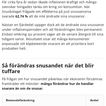
För cirka fyra år sedan ökade inflationen kraftigt och många
svenskar tvingades tänka om kring sin konsumtion. När
Snusbolaget frågade om effekterna på just snusvanorna
svarade
62,74 %
att de inte ändrade sina snusvanor.
Nästan en fjärdedel uppger dock att de ändrade sina snusvanor
under inflationsperioden och att förändringen blev permanent.
Endast omkring sju procent säger att de senare återgick till sina
tidigare vanor. Resultatet visar att många konsumenter
anpassade sitt köpbeteende snarare än att prioritera bort
produkten helt.
Så förändras snusandet när det blir
tuffare
På frågan om hur snusandet påverkas när ekonomin försämras
framträder ett mönster:
många förändrar hur de handlar
snarare än om de snusar.
Beteendeförändring
Andel