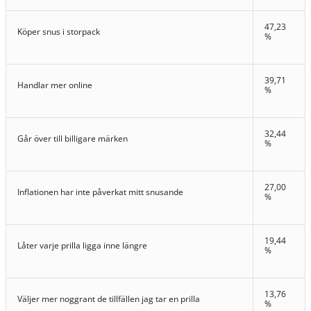
47,23
Köper snus i storpack
%
39,71
Handlar mer online
%
32,44
Går över till billigare märken
%
27,00
Inflationen har inte påverkat mitt snusande
%
19,44
Låter varje prilla ligga inne längre
%
13,76
Väljer mer noggrant de tillfällen jag tar en prilla
%