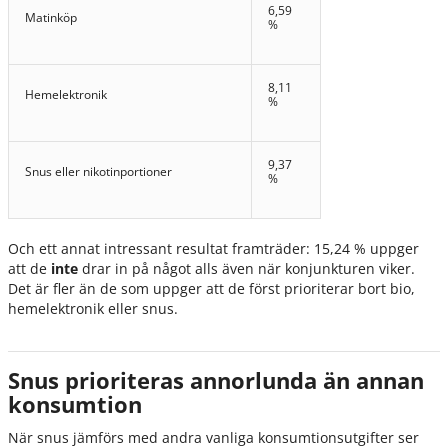
6,59
Matinköp
%
8,11
Hemelektronik
%
9,37
Snus eller nikotinportioner
%
Och ett annat intressant resultat framträder: 15,24 % uppger
att de
inte
drar in på något alls även när konjunkturen viker.
Det är fler än de som uppger att de först prioriterar bort bio,
hemelektronik eller snus.
Snus prioriteras annorlunda än annan
konsumtion
När snus jämförs med andra vanliga konsumtionsutgifter ser