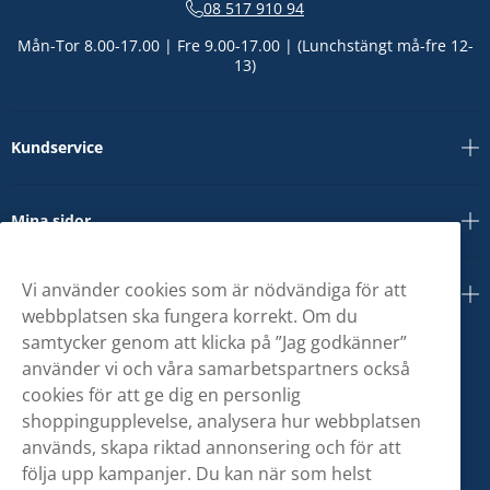
08 517 910 94
Mån-Tor 8.00-17.00 | Fre 9.00-17.00 | (Lunchstängt må-fre 12-
13)
Kundservice
Mina sidor
Vi använder cookies som är nödvändiga för att
Om oss
webbplatsen ska fungera korrekt. Om du
samtycker genom att klicka på ”Jag godkänner”
använder vi och våra samarbetspartners också
cookies för att ge dig en personlig
shoppingupplevelse, analysera hur webbplatsen
används, skapa riktad annonsering och för att
följa upp kampanjer. Du kan när som helst