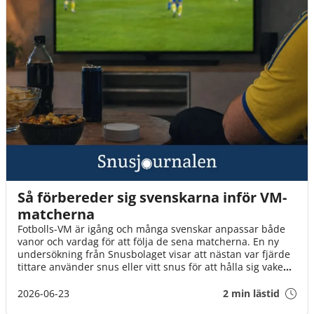
Så förbereder sig svenskarna inför VM-
matcherna
Fotbolls-VM är igång och många svenskar anpassar både
vanor och vardag för att följa de sena matcherna. En ny
undersökning från Snusbolaget visar att nästan var fjärde
tittare använder snus eller vitt snus för att hålla sig vaken,
samtidigt som chips, godis och energidryck hör till de mest
populära uppladdningarna inför mästerskapet.
2026-06-23
2 min lästid