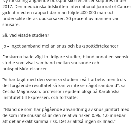
Ny forskning angående bukspottskörtelcancer släpptes under
2017. Den medicinska tidskriften International Journal of Cancer
gick ut med en rapport där man följde 400 000 män och
undersökte deras dödsorsaker. 30 procent av männen var
snusare.
Så, vad visade studien?
Jo – inget samband mellan snus och bukspottkörtelcancer.
Forskarna hade vägt in tidigare studier, bland annat en svensk
studie som visat samband mellan snusande och
bukspottskörtelcancer.
”Vi har tagit med den svenska studien i vårt arbete, men trots
det förgående resultatet så kan vi inte se något samband”, sa
Cecilia Magnusson, professor i epidemiologi på Karolinska
institutet till Expressen, och fortsatte:
”Bland de som har pågående användning av snus jämfört med
de som inte snusar så är den relativa risken 0,96. 1,0 innebär
att det är exakt samma risk. Det är alltså ingen skillnad.”