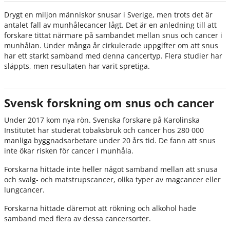
Drygt en miljon människor snusar i Sverige, men trots det är
antalet fall av munhålecancer lågt. Det är en anledning till att
forskare tittat närmare på sambandet mellan snus och cancer i
munhålan. Under många år cirkulerade uppgifter om att snus
har ett starkt samband med denna cancertyp. Flera studier har
släppts, men resultaten har varit spretiga.
Svensk forskning om snus och cancer
Under 2017 kom nya rön. Svenska forskare på Karolinska
Institutet har studerat tobaksbruk och cancer hos 280 000
manliga byggnadsarbetare under 20 års tid. De fann att snus
inte ökar risken för cancer i munhåla.
Forskarna hittade inte heller något samband mellan att snusa
och svalg- och matstrupscancer, olika typer av magcancer eller
lungcancer.
Forskarna hittade däremot att rökning och alkohol hade
samband med flera av dessa cancersorter.