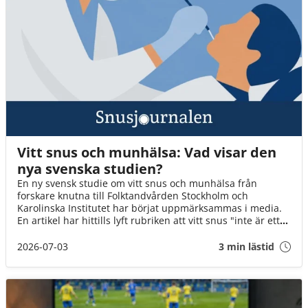
Vitt snus och munhälsa: Vad visar den
nya svenska studien?
En ny svensk studie om vitt snus och munhälsa från
forskare knutna till Folktandvården Stockholm och
Karolinska Institutet har börjat uppmärksammas i media.
En artikel har hittills lyft rubriken att vitt snus "inte är ett
mildare alternativ" för munnens slemhinna jämfört med
traditionellt snus. Men vad visar studien faktiskt – och vad
2026-07-03
3 min lästid
går inte att säga utifrån resultaten?