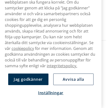
webbplatsen ska fungera korrekt. Om du
samtycker genom att klicka på ”Jag godkänner”
använder vi och våra samarbetspartners också
cookies för att ge dig en personlig
shoppingupplevelse, analysera hur webbplatsen
används, skapa riktad annonsering och för att
följa upp kampanjer. Du kan när som helst
återkalla ditt samtycke via cookieinställningar. Se
Ettan Lös i Stockholm
vår
cookiepolicy
för mer information. Genom att
godkänna användningen av cookies samtycker du
7-eleven (city): 24% dyrare än lägsta pris
också till vår behandling av personuppgifter för
7-eleven (mack): 24% dyrare än lägsta pris
Citygross: 8% dyrare än lägsta pris
samma syfte enligt vår
integritetspolicy.
Coop Extra: 14% dyrare än lägsta pris
Coop Forum: 10% dyrare än lägsta pris
Jag godkänner
Avvisa alla
Coop Konsum: 21% dyrare än lägsta pris
Coop Nära: 21% dyrare än lägsta pris
Hemköp: 18% dyrare än lägsta pris
Inställningar
Ica Kvantum: 8% dyrare än lägsta pris
Ica Maxi: 10% dyrare än lägsta pris
Ica Nära: 16% dyrare än lägsta pris