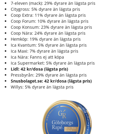
7-eleven (mack): 29% dyrare än lägsta pris
Citygross: 5% dyrare än lägsta pris
Granit Vit Portion i Stockholm
Coop Extra: 11% dyrare än lägsta pris
Granit Lös i Stockholm
Coop Forum: 10% dyrare än lägsta pris
Coop Konsum: 23% dyrare än lägsta pris
Ettan Portion i Stockholm
Coop Nära: 24% dyrare än lägsta pris
Ettan Vit Portion i Stockholm
Hemköp: 19% dyrare än lägsta pris
Ica Kvantum: 5% dyrare än lägsta pris
Ettan Lös i Stockholm
Ica Maxi: 7% dyrare än lägsta pris
Ica Nära: Fanns ej att köpa
Lundgrens Portion i Stockholm
Ica Supermarket: 5% dyrare än lägsta pris
Lundgrens Vit Portion i Stockholm
Lidl: 42 kr/dosa (lägsta pris)
Pressbyrån: 29% dyrare än lägsta pris
Snusbolaget.se: 42 kr/dosa (lägsta pris)
Willys: 5% dyrare än lägsta pris