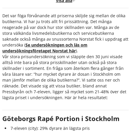
Visa alla
Göteborgs Rapé XR Portion i Stockholm
Det var föga förvånande att priserna skiljde sig mellan de olika
General Portion i Stockholm
butikerna. Vi har ju trots allt fri prissättning. Det många
reagerade på var dock hur stor skillnaden var. Många av de
General White Portion i Stockholm
stora välkända livsmedelsbutikerna och servicebutikerna
General Lös i Stockholm
saknade också många av snussorterna Norstat fick i uppdrag att
undersöka (
Se undersökningen och läs om
Knox Portion i Stockholm
undersökningsföretaget Norstat här
).
Knox White Portion i Stockholm
Vår stora prisundersökning som vi släppte den 30 juni visade
alltså inte bara på stora prisskillnader utan också på stora
Knox Lös i Stockholm
skillnader i sortiment. En fråga som återkom flera gånger från
våra läsare var: ”hur mycket dyrare är dosan i Stockholm om
Kaliber Portion i Stockholm
man jämför mellan de olika butikerna?”. Vi satte oss ner och
Kaliber Vit Portion i Stockholm
räknade. Det visade sig att vissa butiker, bland annat
Pressbyrån och 7-eleven, ligger så mycket som 21-48% över det
LD Portion i Stockholm
lägsta priset i undersökningen. Här är hela resultatet:
LD Vit Portion i Stockholm
Kronan Portion i Stockholm
Göteborgs Rapé Portion i Stockholm
Kronan Vit Portion i Stockholm
7-eleven (city): 29% dyrare än lägsta pris
Granit Portion i Stockholm