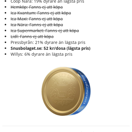
Coop Nära: 19% dyrare än lägsta pris
Hemköp: Fanns ej att köpa
Ica Kvantum: Fanns ej att köpa
Ica Maxi: Fanns ej att köpa
Ica Nära: Fanns ej att köpa
Ica Supermarket: Fanns ej att köpa
Lidl: Fanns ej att köpa
Pressbyrån: 21% dyrare än lägsta pris
Snusbolaget.se: 52 kr/dosa (lägsta pris)
Willys: 6% dyrare än lägsta pris