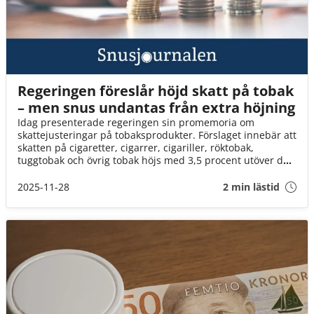
Regeringen föreslår höjd skatt på tobak
– men snus undantas från extra höjning
Idag presenterade regeringen sin promemoria om
skattejusteringar på tobaksprodukter. Förslaget innebär att
skatten på cigaretter, cigarrer, cigariller, röktobak,
tuggtobak och övrig tobak höjs med 3,5 procent utöver den
vanliga indexeringen. Snus får däremot endast en
indexjustering, utan extra höjning.
2025-11-28
2 min lästid