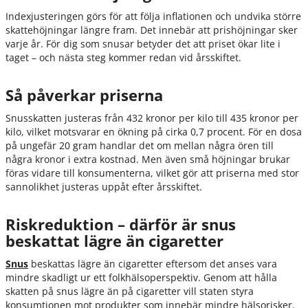
Indexjusteringen görs för att följa inflationen och undvika större
skattehöjningar längre fram. Det innebär att prishöjningar sker
varje år. För dig som snusar betyder det att priset ökar lite i
taget – och nästa steg kommer redan vid årsskiftet.
Så påverkar priserna
Snusskatten justeras från 432 kronor per kilo till 435 kronor per
kilo, vilket motsvarar en ökning på cirka 0,7 procent. För en dosa
på ungefär 20 gram handlar det om mellan några ören till
några kronor i extra kostnad. Men även små höjningar brukar
föras vidare till konsumenterna, vilket gör att priserna med stor
sannolikhet justeras uppåt efter årsskiftet.
Riskreduktion – därför är snus
beskattat lägre än cigaretter
Snus
beskattas lägre än cigaretter eftersom det anses vara
mindre skadligt ur ett folkhälsoperspektiv. Genom att hålla
skatten på snus lägre än på cigaretter vill staten styra
konsumtionen mot produkter som innebär mindre hälsorisker.