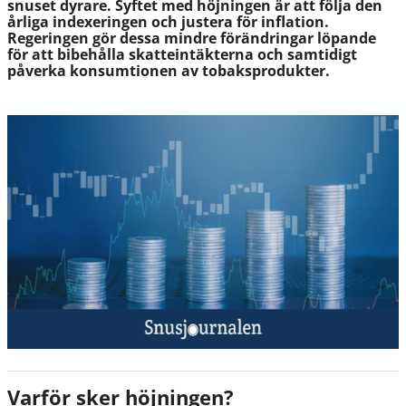
snuset dyrare. Syftet med höjningen är att följa den
årliga indexeringen och justera för inflation.
Regeringen gör dessa mindre förändringar löpande
för att bibehålla skatteintäkterna och samtidigt
påverka konsumtionen av tobaksprodukter.
Varför sker höjningen?