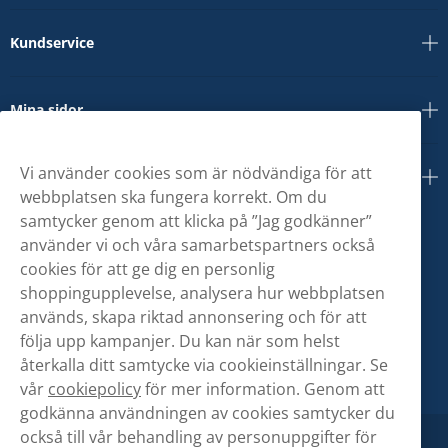
Kundservice
Mina sidor
Vi använder cookies som är nödvändiga för att
Om oss
webbplatsen ska fungera korrekt. Om du
samtycker genom att klicka på ”Jag godkänner”
använder vi och våra samarbetspartners också
cookies för att ge dig en personlig
shoppingupplevelse, analysera hur webbplatsen
används, skapa riktad annonsering och för att
följa upp kampanjer. Du kan när som helst
återkalla ditt samtycke via cookieinställningar. Se
vår
cookiepolicy
för mer information. Genom att
godkänna användningen av cookies samtycker du
också till vår behandling av personuppgifter för