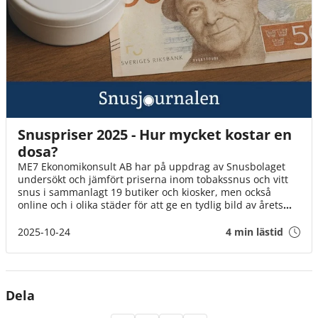
Snuspriser 2025 - Hur mycket kostar en
dosa?
ME7 Ekonomikonsult AB har på uppdrag av Snusbolaget
undersökt och jämfört priserna inom tobakssnus och vitt
snus i sammanlagt 19 butiker och kiosker, men också
online och i olika städer för att ge en tydlig bild av årets
snuspriser. I den här artikeln delar vi med oss av
resultaten.
2025-10-24
4 min lästid
Dela