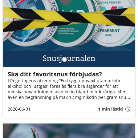
Ska ditt favoritsnus förbjudas?
I Regeringens utredning ”En trygg uppväxt utan nikotin,
alkohol och lustgas” föreslås flera bra åtgärder för att
minska användningen av nikotin bland minderåriga. Men
även en begränsning på max 12 mg nikotin per gram snus
innebär att fler än varannan dosa kan förbjudas. Det är ett
mycket hårt slag mot Sveriges snusare. Om inte
2026-06-01
1 min lästid
Socialminister Jakob Forssmed och Regeringen agerar,
kommer 3 av 4 av oss att drabbas.