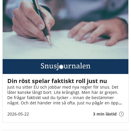
Din röst spelar faktiskt roll just nu
Just nu sitter EU och jobbar med nya regler för snus. Det
låter kanske långt bort. Lite krångligt. Men här är grejen.
De frågar faktiskt vad du tycker – innan de bestämmer
något. Och det händer inte så ofta. Just nu pågår en öppen
diskussion där alla kan vara med. Inte bara experter och
organisationer, utan helt vanliga människor. Som du. Det
2026-05-22
3 min lästid
tar en minut. Och varje röst gör skillnad på riktigt. Även
din.