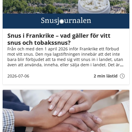
Snus i Frankrike – vad gäller för vitt
snus och tobakssnus?
Från och med den 1 april 2026 inför Frankrike ett förbud
mot vitt snus. Den nya lagstiftningen innebär att det inte
bara blir förbjudet att ta med sig vitt snus in i landet, utan
även att använda, inneha, eller sälja dem i landet. Det är
däremot fortfarande okej att ta med brunt snus till landet
(för eget bruk och i rimlig mängd).
2026-07-06
2 min lästid