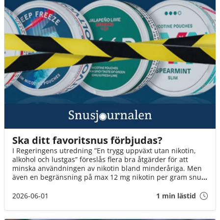
Ska ditt favoritsnus förbjudas?
I Regeringens utredning ”En trygg uppväxt utan nikotin,
alkohol och lustgas” föreslås flera bra åtgärder för att
minska användningen av nikotin bland minderåriga. Men
även en begränsning på max 12 mg nikotin per gram snus
innebär att fler än varannan dosa kan förbjudas. Det är ett
mycket hårt slag mot Sveriges snusare. Om inte
2026-06-01
1 min lästid
Socialminister Jakob Forssmed och Regeringen agerar,
kommer 3 av 4 av oss att drabbas.