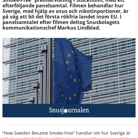
Smoke-Free” premiärvisning i Stockholm, med ett
efterföljande panelsamtal. Filmen behandlar hur
Sverige, med hjälp av snus och nikotinportioner, är
på väg att bli det första rökfria landet inom EU. I
panelsamtalet efter filmen deltog Snusbolagets
kommunikationschef Markus Lindblad.
“How Sweden Became Smoke-Free” handlar om hur Sverige är