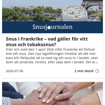
Snus i Frankrike – vad gäller för vitt
snus och tobakssnus?
Från och med den 1 april 2026 inför Frankrike ett förbud
mot vitt snus. Den nya lagstiftningen innebär att det inte
bara blir förbjudet att ta med sig vitt snus in i landet, utan
även att använda, inneha, eller sälja dem i landet. Det är
däremot fortfarande okej att ta med brunt snus till landet
(för eget bruk och i rimlig mängd).
2026-07-06
2 min lästid