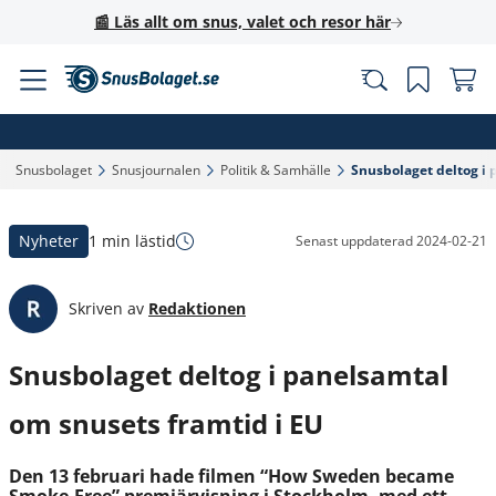
📰 Läs allt om snus, valet och resor här
Snusbolaget‎
Snusjournalen‎
Politik & Samhälle‎
Snusbolaget deltog i 
Nyheter
1 min lästid
Senast uppdaterad
2024-02-21
Skriven av
Redaktionen
Snusbolaget deltog i panelsamtal
om snusets framtid i EU
Den 13 februari hade filmen “How Sweden became