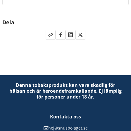
tar en minut. Och varje röst gör skillnad på riktigt. Även
din.
Dela
Denna tobaksprodukt kan vara skadlig för
hälsan och är beroendeframkallande. Ej lämplig
för personer under 18 år.
Kontakta oss
hej@snusbolaget.se