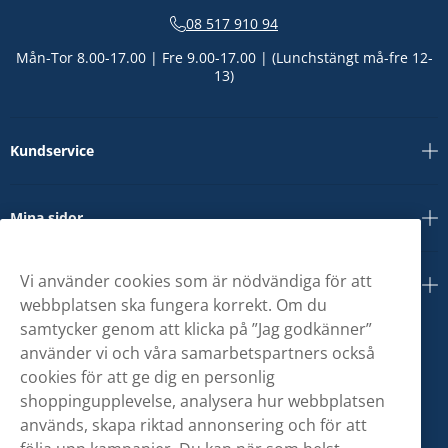
08 517 910 94
Mån-Tor 8.00-17.00 | Fre 9.00-17.00 | (Lunchstängt må-fre 12-
13)
Kundservice
Mina sidor
Vi använder cookies som är nödvändiga för att
Om oss
webbplatsen ska fungera korrekt. Om du
samtycker genom att klicka på ”Jag godkänner”
använder vi och våra samarbetspartners också
cookies för att ge dig en personlig
shoppingupplevelse, analysera hur webbplatsen
används, skapa riktad annonsering och för att