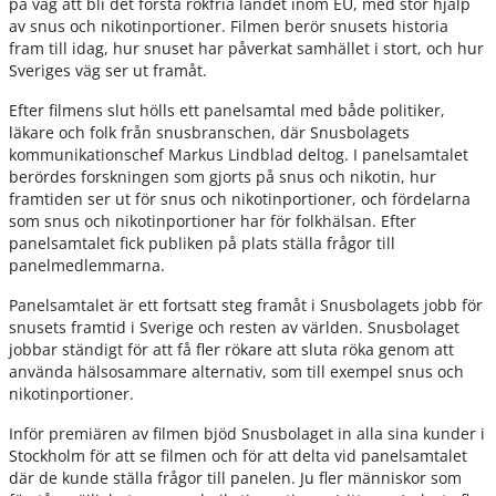
på väg att bli det första rökfria landet inom EU, med stor hjälp
av snus och nikotinportioner. Filmen berör snusets historia
fram till idag, hur snuset har påverkat samhället i stort, och hur
Sveriges väg ser ut framåt.
Efter filmens slut hölls ett panelsamtal med både politiker,
läkare och folk från snusbranschen, där Snusbolagets
kommunikationschef Markus Lindblad deltog. I panelsamtalet
berördes forskningen som gjorts på snus och nikotin, hur
framtiden ser ut för snus och nikotinportioner, och fördelarna
som snus och nikotinportioner har för folkhälsan. Efter
panelsamtalet fick publiken på plats ställa frågor till
panelmedlemmarna.
Panelsamtalet är ett fortsatt steg framåt i Snusbolagets jobb för
snusets framtid i Sverige och resten av världen. Snusbolaget
jobbar ständigt för att få fler rökare att sluta röka genom att
använda hälsosammare alternativ, som till exempel snus och
nikotinportioner.
Inför premiären av filmen bjöd Snusbolaget in alla sina kunder i
Stockholm för att se filmen och för att delta vid panelsamtalet
där de kunde ställa frågor till panelen. Ju fler människor som