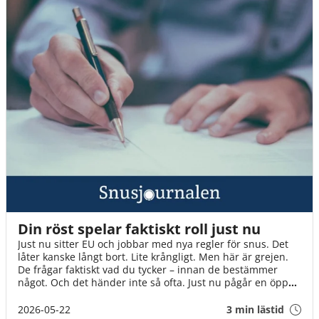
Din röst spelar faktiskt roll just nu
Just nu sitter EU och jobbar med nya regler för snus. Det
låter kanske långt bort. Lite krångligt. Men här är grejen.
De frågar faktiskt vad du tycker – innan de bestämmer
något. Och det händer inte så ofta. Just nu pågår en öppen
diskussion där alla kan vara med. Inte bara experter och
organisationer, utan helt vanliga människor. Som du. Det
2026-05-22
3 min lästid