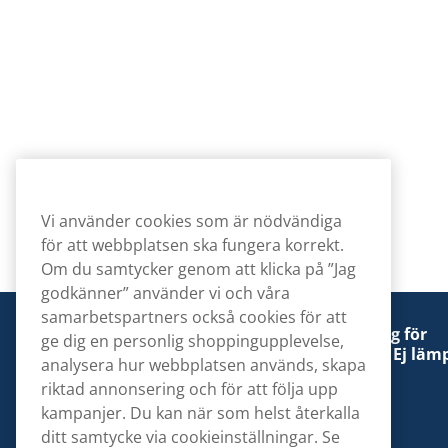
Vi använder cookies som är nödvändiga
för att webbplatsen ska fungera korrekt.
Om du samtycker genom att klicka på ”Jag
godkänner” använder vi och våra
samarbetspartners också cookies för att
Denna tobaksprodukt kan vara skadlig för
ge dig en personlig shoppingupplevelse,
hälsan och är beroendeframkallande. Ej lämp
analysera hur webbplatsen används, skapa
för personer under 18 år.
riktad annonsering och för att följa upp
kampanjer. Du kan när som helst återkalla
ditt samtycke via cookieinställningar. Se