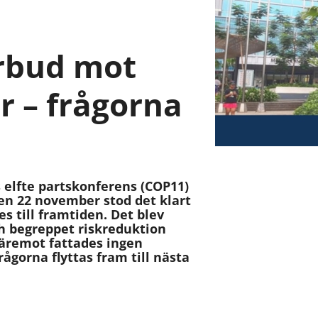
örbud mot
r – frågorna
elfte partskonferens (COP11)
n 22 november stod det klart
es till framtiden. Det blev
ch begreppet riskreduktion
Däremot fattades ingen
frågorna flyttas fram till nästa