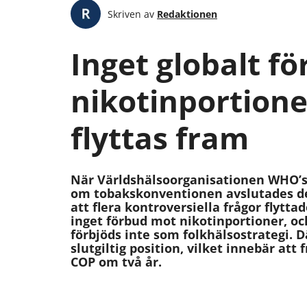
Skriven av
Redaktionen
Inget globalt f
nikotinportione
flyttas fram
När Världshälsoorganisationen WHO’s 
om tobakskonventionen avslutades de
att flera kontroversiella frågor flyttad
inget förbud mot nikotinportioner, o
förbjöds inte som folkhälsostrategi. 
slutgiltig position, vilket innebär att 
COP om två år.