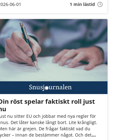
2026-06-01
1 min lästid
än varannan dosa kan förbjudas. Det är ett
mycket hårt slag mot Sveriges snusare. Om inte
Socialminister Jakob Forssmed och Regeringen
agerar, kommer 3 av 4 av oss att drabbas.
Din röst spelar faktiskt roll just
nu
Just nu sitter EU och jobbar med nya regler för
snus. Det låter kanske långt bort. Lite krångligt.
Men här är grejen. De frågar faktiskt vad du
tycker – innan de bestämmer något. Och det