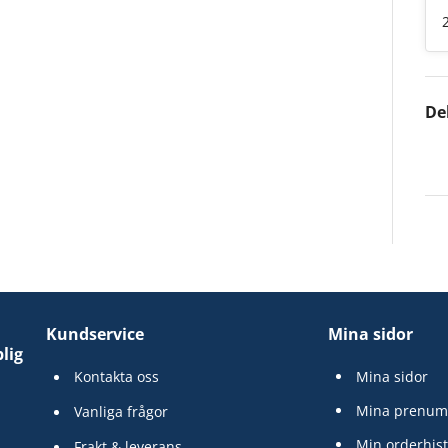
De
Kundservice
Mina sidor
lig
Kontakta oss
Mina sidor
Mina prenum
Vanliga frågor
Min orderhist
Frakt & leverans