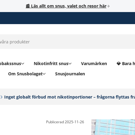
📰 Läs allt om snus, valet och resor här
obakssnus
Nikotinfritt snus
Varumärken
💎 Bara 
Om Snusbolaget
Snusjournalen
Inget globalt förbud mot nikotinportioner – frågorna flyttas fr
Publicerad
2025-11-26