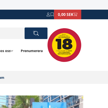
0,00 SEK
hos oss
Prenumerera
am‎