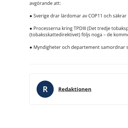
avgörande att:
● Sverige drar lärdomar av COP11 och säkrar u
● Processerna kring TPDIII (Det tredje tobaks
(tobaksskattedirektivet) följs noga – de komme
● Myndigheter och departement samordnar si
Redaktionen