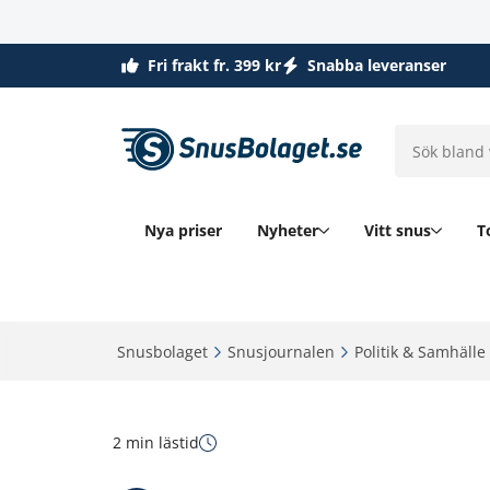
Fri frakt fr. 399 kr
Snabba leveranser
Nya priser
Nyheter
Vitt snus
T
Snusbolaget‎
Snusjournalen‎
Politik & Samhälle‎
2 min lästid