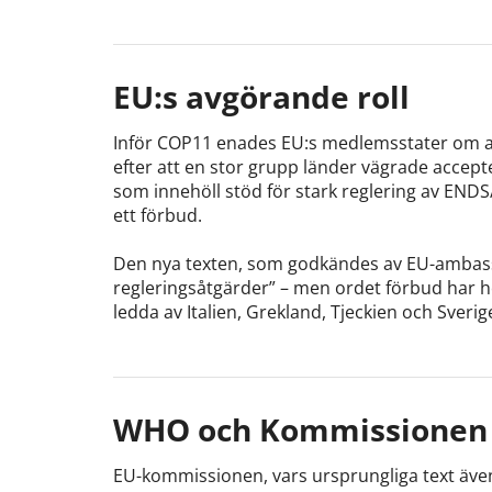
EU:s avgörande roll
Inför COP11 enades EU:s medlemsstater om att
efter att en stor grupp länder vägrade accep
som innehöll stöd för stark reglering av ENDS
ett förbud.
Den nya texten, som godkändes av EU-ambas
regleringsåtgärder” – men ordet förbud har he
ledda av Italien, Grekland, Tjeckien och Sverig
WHO och Kommissionen 
EU-kommissionen, vars ursprungliga text även f