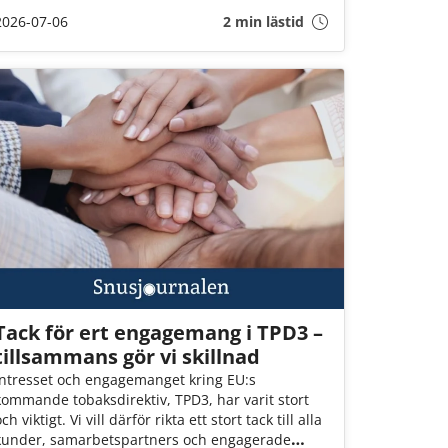
inneha, eller sälja dem i landet. Det är däremot
2026-07-06
2 min lästid
fortfarande okej att ta med brunt snus till landet
(för eget bruk och i rimlig mängd).
Tack för ert engagemang i TPD3 –
tillsammans gör vi skillnad
Intresset och engagemanget kring EU:s
kommande tobaksdirektiv, TPD3, har varit stort
ch viktigt. Vi vill därför rikta ett stort tack till alla
kunder, samarbetspartners och engagerade