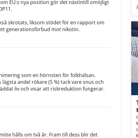
som EU:s nya position gör det nästintill omöjligt
COP11.
ckså skrotats, liksom stödet för en rapport om
tt generationsförbud mot nikotin.
nimering som en hörnsten för folkhälsan.
lägsta andel rökare (5 %) tack vare snus och
ddat liv och visar att riskreduktion fungerar.
o
öte hålls om två år. Fram till dess blir det