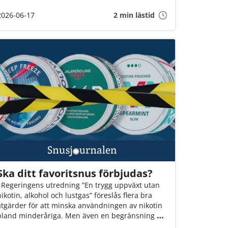
personer som har tagit sig tid att bidra med
2026-06-17
2 min lästid
synpunkter, svara på enkäter och delta i
dialogen.
Ska ditt favoritsnus förbjudas?
I Regeringens utredning ”En trygg uppväxt utan
nikotin, alkohol och lustgas” föreslås flera bra
åtgärder för att minska användningen av nikotin
bland minderåriga. Men även en begränsning på
max 12 mg nikotin per gram snus innebär att fler