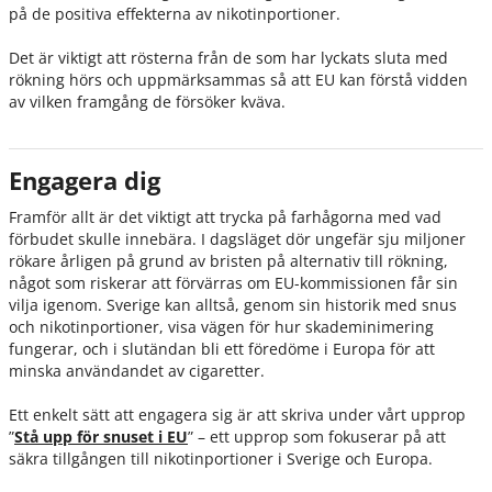
på de positiva effekterna av nikotinportioner.
Det är viktigt att rösterna från de som har lyckats sluta med
rökning hörs och uppmärksammas så att EU kan förstå vidden
av vilken framgång de försöker kväva.
Engagera dig
Framför allt är det viktigt att trycka på farhågorna med vad
förbudet skulle innebära. I dagsläget dör ungefär sju miljoner
rökare årligen på grund av bristen på alternativ till rökning,
något som riskerar att förvärras om EU-kommissionen får sin
vilja igenom. Sverige kan alltså, genom sin historik med snus
och nikotinportioner, visa vägen för hur skademinimering
fungerar, och i slutändan bli ett föredöme i Europa för att
minska användandet av cigaretter.
Ett enkelt sätt att engagera sig är att skriva under vårt upprop
”
Stå upp för snuset i EU
” – ett upprop som fokuserar på att
säkra tillgången till nikotinportioner i Sverige och Europa.