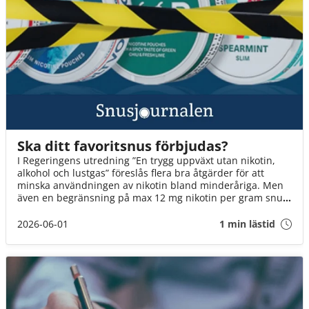
Ska ditt favoritsnus förbjudas?
I Regeringens utredning ”En trygg uppväxt utan nikotin,
alkohol och lustgas” föreslås flera bra åtgärder för att
minska användningen av nikotin bland minderåriga. Men
även en begränsning på max 12 mg nikotin per gram snus
innebär att fler än varannan dosa kan förbjudas. Det är ett
mycket hårt slag mot Sveriges snusare. Om inte
2026-06-01
1 min lästid
Socialminister Jakob Forssmed och Regeringen agerar,
kommer 3 av 4 av oss att drabbas.