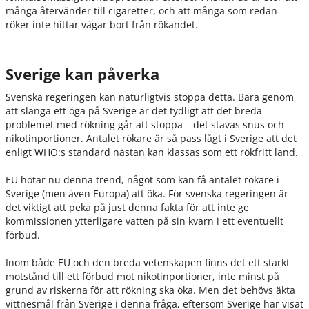
många återvänder till cigaretter, och att många som redan
röker inte hittar vägar bort från rökandet.
Sverige kan påverka
Svenska regeringen kan naturligtvis stoppa detta. Bara genom
att slänga ett öga på Sverige är det tydligt att det breda
problemet med rökning går att stoppa – det stavas snus och
nikotinportioner. Antalet rökare är så pass lågt i Sverige att det
enligt WHO:s standard nästan kan klassas som ett rökfritt land.
EU hotar nu denna trend, något som kan få antalet rökare i
Sverige (men även Europa) att öka. För svenska regeringen är
det viktigt att peka på just denna fakta för att inte ge
kommissionen ytterligare vatten på sin kvarn i ett eventuellt
förbud.
Inom både EU och den breda vetenskapen finns det ett starkt
motstånd till ett förbud mot nikotinportioner, inte minst på
grund av riskerna för att rökning ska öka. Men det behövs äkta
vittnesmål från Sverige i denna fråga, eftersom Sverige har visat