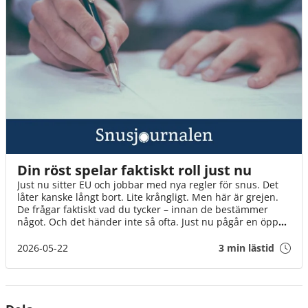
Din röst spelar faktiskt roll just nu
Just nu sitter EU och jobbar med nya regler för snus. Det
låter kanske långt bort. Lite krångligt. Men här är grejen.
De frågar faktiskt vad du tycker – innan de bestämmer
något. Och det händer inte så ofta. Just nu pågår en öppen
diskussion där alla kan vara med. Inte bara experter och
organisationer, utan helt vanliga människor. Som du. Det
2026-05-22
3 min lästid
tar en minut. Och varje röst gör skillnad på riktigt. Även
din.