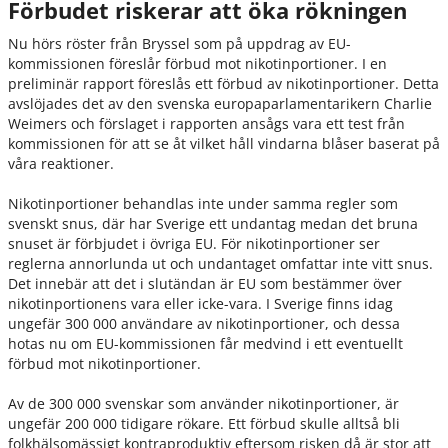
Förbudet riskerar att öka rökningen
Nu hörs röster från Bryssel som på uppdrag av EU-
kommissionen föreslår förbud mot nikotinportioner. I en
preliminär rapport föreslås ett förbud av nikotinportioner. Detta
avslöjades det av den svenska europaparlamentarikern Charlie
Weimers och förslaget i rapporten ansågs vara ett test från
kommissionen för att se åt vilket håll vindarna blåser baserat på
våra reaktioner.
Nikotinportioner behandlas inte under samma regler som
svenskt snus, där har Sverige ett undantag medan det bruna
snuset är förbjudet i övriga EU. För nikotinportioner ser
reglerna annorlunda ut och undantaget omfattar inte vitt snus.
Det innebär att det i slutändan är EU som bestämmer över
nikotinportionens vara eller icke-vara. I Sverige finns idag
ungefär 300 000 användare av nikotinportioner, och dessa
hotas nu om EU-kommissionen får medvind i ett eventuellt
förbud mot nikotinportioner.
Av de 300 000 svenskar som använder nikotinportioner, är
ungefär 200 000 tidigare rökare. Ett förbud skulle alltså bli
folkhälsomässigt kontraproduktiv eftersom risken då är stor att