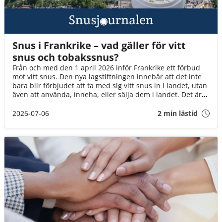
Snus i Frankrike – vad gäller för vitt
snus och tobakssnus?
Från och med den 1 april 2026 inför Frankrike ett förbud
mot vitt snus. Den nya lagstiftningen innebär att det inte
bara blir förbjudet att ta med sig vitt snus in i landet, utan
även att använda, inneha, eller sälja dem i landet. Det är
däremot fortfarande okej att ta med brunt snus till landet
(för eget bruk och i rimlig mängd).
2026-07-06
2 min lästid