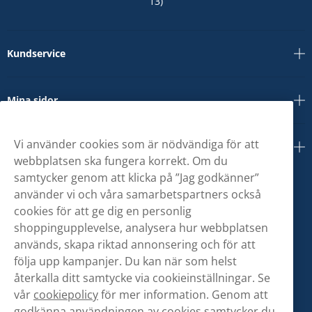
13)
Kundservice
Mina sidor
Vi använder cookies som är nödvändiga för att
Om oss
webbplatsen ska fungera korrekt. Om du
samtycker genom att klicka på ”Jag godkänner”
använder vi och våra samarbetspartners också
cookies för att ge dig en personlig
shoppingupplevelse, analysera hur webbplatsen
används, skapa riktad annonsering och för att
följa upp kampanjer. Du kan när som helst
återkalla ditt samtycke via cookieinställningar. Se
vår
cookiepolicy
för mer information. Genom att
godkänna användningen av cookies samtycker du