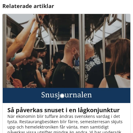
Relaterade artiklar
Så påverkas snuset i en lågkonjunktur
När ekonomin blir tuffare ändras svenskens vardag i det
tysta. Restaurangbesöken blir färre, semesterresan skjuts
upp och hemelektroniken får vänta, men samtidigt
påverkas vissa utgifter mindre än andra. Vi har undersökt