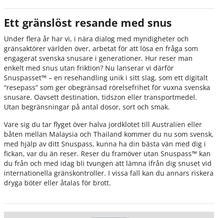
Ett gränslöst resande med snus
Under flera år har vi, i nära dialog med myndigheter och
gränsaktörer världen över, arbetat för att lösa en fråga som
engagerat svenska snusare i generationer. Hur reser man
enkelt med snus utan friktion? Nu lanserar vi därför
Snuspasset™ – en resehandling unik i sitt slag, som ett digitalt
“resepass” som ger obegränsad rörelsefrihet för vuxna svenska
snusare. Oavsett destination, tidszon eller transportmedel.
Utan begränsningar på antal dosor, sort och smak.
Vare sig du tar flyget över halva jordklotet till Australien eller
båten mellan Malaysia och Thailand kommer du nu som svensk,
med hjälp av ditt Snuspass, kunna ha din bästa vän med dig i
fickan, var du än reser. Reser du framöver utan Snuspass™ kan
du från och med idag bli tvungen att lämna ifrån dig snuset vid
internationella gränskontroller. I vissa fall kan du annars riskera
dryga böter eller åtalas för brott.