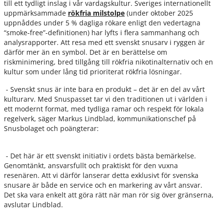
till ett tydligt inslag i vår vardagskultur. Sveriges internationellt
uppmärksammade
rökfria milstolpe
(under oktober 2025
uppnåddes under 5 % dagliga rökare enligt den vedertagna
“smoke‑free”-definitionen) har lyfts i flera sammanhang och
analysrapporter. Att resa med ett svenskt snusarv i ryggen är
därför mer än en symbol. Det är en berättelse om
riskminimering, bred tillgång till rökfria nikotinalternativ och en
kultur som under lång tid prioriterat rökfria lösningar.
- Svenskt snus är inte bara en produkt – det är en del av vårt
kulturarv. Med Snuspasset tar vi den traditionen ut i världen i
ett modernt format, med tydliga ramar och respekt för lokala
regelverk, säger Markus Lindblad, kommunikationschef på
Snusbolaget och poängterar:
- Det här är ett svenskt initiativ i ordets bästa bemärkelse.
Genomtänkt, ansvarsfullt och praktiskt för den vuxna
resenären. Att vi därför lanserar detta exklusivt för svenska
snusare är både en service och en markering av vårt ansvar.
Det ska vara enkelt att göra rätt när man rör sig över gränserna,
avslutar Lindblad.