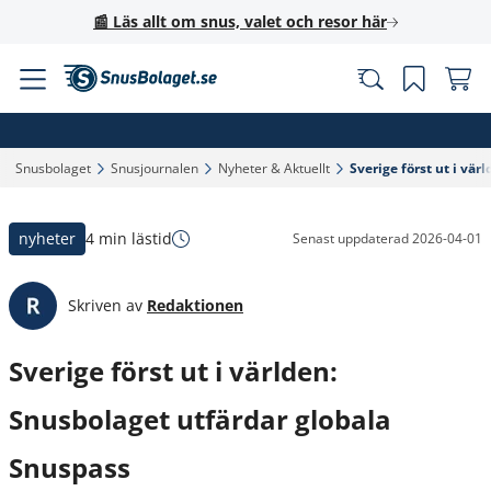
📰 Läs allt om snus, valet och resor här
Snusbolaget‎
Snusjournalen‎
Nyheter & Aktuellt‎
Sverige först ut i vär
nyheter
4 min lästid
Senast uppdaterad
2026-04-01
Skriven av
Redaktionen
Sverige först ut i världen:
Snusbolaget utfärdar globala
Snuspass