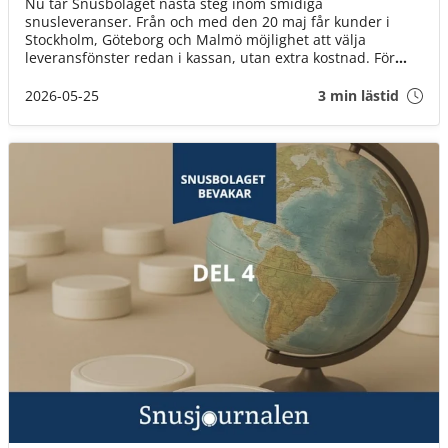
Nu tar Snusbolaget nästa steg inom smidiga
snusleveranser. Från och med den 20 maj får kunder i
Stockholm, Göteborg och Malmö möjlighet att välja
leveransfönster redan i kassan, utan extra kostnad. För
många innebär det ett enklare sätt att planera vardagen
och slippa vänta hemma hela kvällen på sitt paket.
2026-05-25
3 min lästid