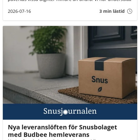
hur svenskarna prioriterar i ekonomiskt tuffa tider och hur
snuset står sig i jämförelsen.
2026-07-16
3 min lästid
Nya leveranslöften för Snusbolaget
med Budbee hemleverans