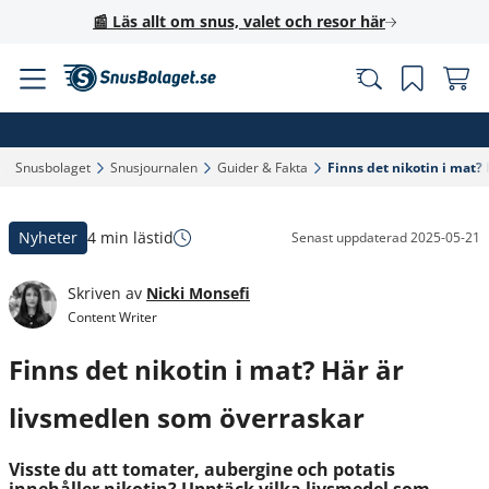
📰 Läs allt om snus, valet och resor här
Snusbolaget‎
Snusjournalen‎
Guider & Fakta‎
Finns det nikotin i mat?
Nyheter
4 min lästid
Senast uppdaterad
2025-05-21
Skriven av
Nicki Monsefi
Content Writer
Finns det nikotin i mat? Här är
livsmedlen som överraskar
Visste du att tomater, aubergine och potatis