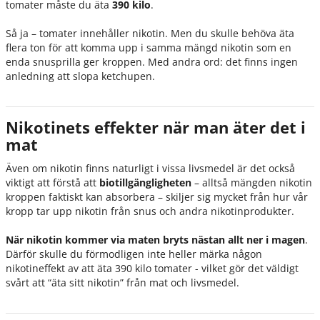
tomater måste du äta
390 kilo
.
Så ja – tomater innehåller nikotin. Men du skulle behöva äta
flera ton för att komma upp i samma mängd nikotin som en
enda snusprilla ger kroppen. Med andra ord: det finns ingen
anledning att slopa ketchupen.
Nikotinets effekter när man äter det i
mat
Även om nikotin finns naturligt i vissa livsmedel är det också
viktigt att förstå att
biotillgängligheten
– alltså mängden nikotin
kroppen faktiskt kan absorbera – skiljer sig mycket från hur vår
kropp tar upp nikotin från snus och andra nikotinprodukter.
När nikotin kommer via maten bryts nästan allt ner i magen
.
Därför skulle du förmodligen inte heller märka någon
nikotineffekt av att äta 390 kilo tomater - vilket gör det väldigt
svårt att
“äta sitt nikotin”
från mat och livsmedel.