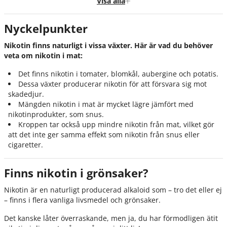
Visa alla
Nikotin i tomat vs en prilla
Nyckelpunkter
Nikotinets effekter när man äter det i mat
Nikotin finns naturligt i vissa växter. Här är vad du behöver
Är det säkert att äta nikotin i mat?
veta om nikotin i mat:
Sammanfattning
Det finns nikotin i tomater, blomkål, aubergine och potatis.
Källor
Dessa växter producerar nikotin för att försvara sig mot
skadedjur.
FAQ
Mängden nikotin i mat är mycket lägre jämfört med
nikotinprodukter, som snus.
Kroppen tar också upp mindre nikotin från mat, vilket gör
att det inte ger samma effekt som nikotin från snus eller
cigaretter.
Finns nikotin i grönsaker?
Nikotin är en naturligt producerad alkaloid som – tro det eller ej
– finns i flera vanliga livsmedel och grönsaker.
Det kanske låter överraskande, men ja, du har förmodligen ätit