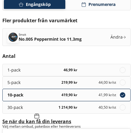
Engångsköp
Prenumerera
Fler produkter från varumärket
Smak
Ändra
No.005 Peppermint Ice 11,3mg
Antal
1-pack
46,99 kr
5-pack
219,99 kr
44,00 kr
/st
10-pack
419,90 kr
41,99 kr
/st
30-pack
1 214,90 kr
40,50 kr
/st
Se när du kan få din leverans
Välj mellan ombud, paketbox eller hemleverans