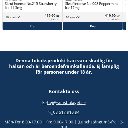
Skruf Intense No.215 Strawberry
Skruf Intense No.008 Peppermint
S
Ice 11,3mg
Ice 17mg
I
419,90
419,90
kr
kr
10 -pack
10 -pack
41,99 kr/st
41,99 kr/st
Köp
Köp
Denna tobaksprodukt kan vara skadlig för
hälsan och är beroendeframkallande. Ej lämplig
för personer under 18 år.
Kontakta oss
hej@snusbolaget.se
08 517 910 94
Mån-Tor 8.00-17.00 | Fre 9.00-17.00 | (Lunchstängt må-fre 12-
13)