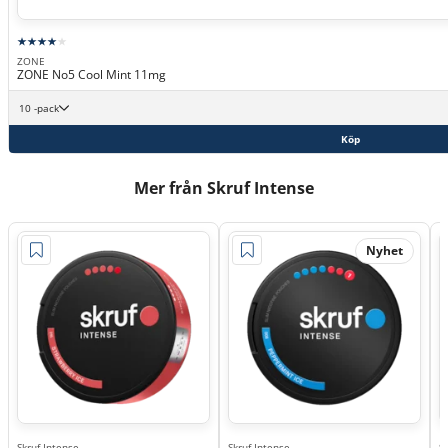
ZONE
ZONE No5 Cool Mint 11mg
10 -pack
Köp
Mer från Skruf Intense
Nyhet
Skruf Intense
Skruf Intense
S