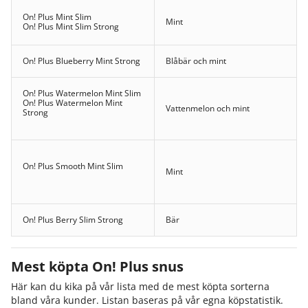
On! Plus Mint Slim
Mint
On! Plus Mint Slim Strong
On! Plus Blueberry Mint Strong
Blåbär och mint
On! Plus Watermelon Mint Slim
On! Plus Watermelon Mint
Vattenmelon och mint
Strong
On! Plus Smooth Mint Slim
Mint
On! Plus Berry Slim Strong
Bär
On! Plus Raspberry Lemon
Strong
Mest köpta On! Plus snus
Hallon och citron
On! Plus Raspberry Lemon Slim
Extra Strong
Här kan du kika på vår lista med de mest köpta sorterna
bland våra kunder. Listan baseras på vår egna köpstatistik.