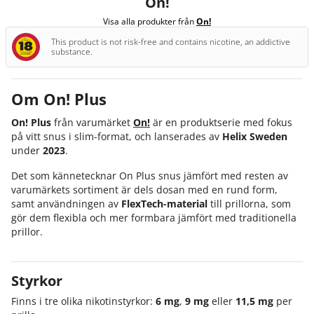
On!
Visa alla produkter från
On!
This product is not risk-free and contains nicotine, an addictive
substance.
Om On! Plus
On! Plus
från varumärket
On!
är en produktserie med fokus
på vitt snus i slim-format, och lanserades av
Helix Sweden
under
2023
.
Det som kännetecknar On Plus snus jämfört med resten av
varumärkets sortiment är dels dosan med en rund form,
samt användningen av
FlexTech-material
till prillorna, som
gör dem flexibla och mer formbara jämfört med traditionella
prillor.
Styrkor
Finns i tre olika nikotinstyrkor:
6 mg
,
9 mg
eller
11,5 mg
per