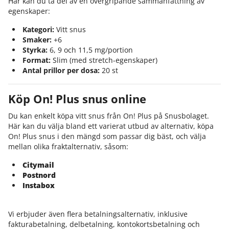
Här kan du ta del av en övergripande sammanfattning av
egenskaper:
Kategori:
Vitt snus
Smaker:
+6
Styrka:
6, 9 och 11,5 mg/portion
Format:
Slim (med stretch-egenskaper)
Antal prillor per dosa:
20 st
Köp On! Plus snus online
Du kan enkelt köpa vitt snus från On! Plus på Snusbolaget.
Här kan du välja bland ett varierat utbud av alternativ, köpa
On! Plus snus i den mängd som passar dig bäst, och välja
mellan olika fraktalternativ, såsom:
Citymail
Postnord
Instabox
Vi erbjuder även flera betalningsalternativ, inklusive
fakturabetalning, delbetalning, kontokortsbetalning och