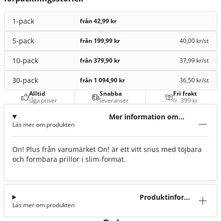
1-pack
från 42,99 kr
5-pack
från 199,99 kr
40,00 kr
/st
10-pack
från 379,90 kr
37,99 kr
/st
30-pack
från 1 094,90 kr
36,50 kr
/st
Alltid
Snabba
Fri frakt
låga priser
leveranser
fr. 399 kr
Mer information om
Läs mer om produkten
On! Plus
On! Plus från varumärket On! är ett vitt snus med töjbara
och formbara prillor i slim-format.
Produktinforma
Läs mer om produkten
tion