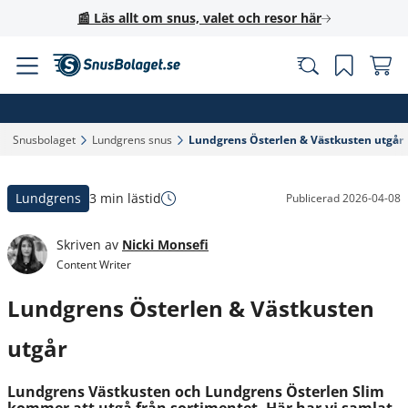
📰 Läs allt om snus, valet och resor här
Snusbolaget‎
Lundgrens snus‎
Lundgrens Österlen & Västkusten utgår‎
Lundgrens
3 min lästid
Publicerad
2026-04-08
Skriven av
Nicki Monsefi
Content Writer
Lundgrens Österlen & Västkusten
utgår
Lundgrens Västkusten och Lundgrens Österlen Slim