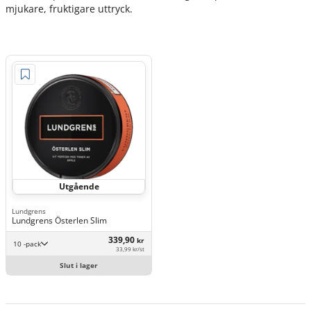
mjukare, fruktigare uttryck.
Utgående
Lundgrens
Lundgrens Österlen Slim
339,90
kr
10 -pack
33,99 kr/st
Slut i lager