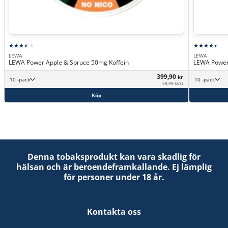
LEWA
LEWA
LEWA Power Apple & Spruce 50mg Koffein
LEWA Power
399,90
kr
10 -pack
10 -pack
39,99 kr/st
Köp
Denna tobaksprodukt kan vara skadlig för
hälsan och är beroendeframkallande. Ej lämplig
för personer under 18 år.
Kontakta oss