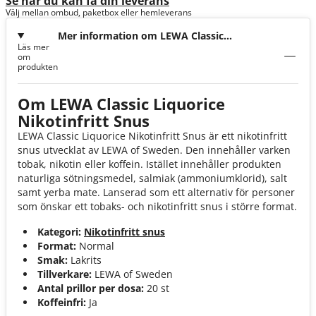
Se när du kan få din leverans
Välj mellan ombud, paketbox eller hemleverans
Mer information om LEWA Classic
Läs mer
Liquorice Nikotinfri
om
produkten
Om LEWA Classic Liquorice
Nikotinfritt Snus
LEWA Classic Liquorice Nikotinfritt Snus är ett nikotinfritt
snus utvecklat av LEWA of Sweden. Den innehåller varken
tobak, nikotin eller koffein. Istället innehåller produkten
naturliga sötningsmedel, salmiak (ammoniumklorid), salt
samt yerba mate. Lanserad som ett alternativ för personer
som önskar ett tobaks- och nikotinfritt snus i större format.
Kategori:
Nikotinfritt snus
Format:
Normal
Smak:
Lakrits
Tillverkare:
LEWA of Sweden
Antal prillor per dosa:
20 st
Koffeinfri:
Ja