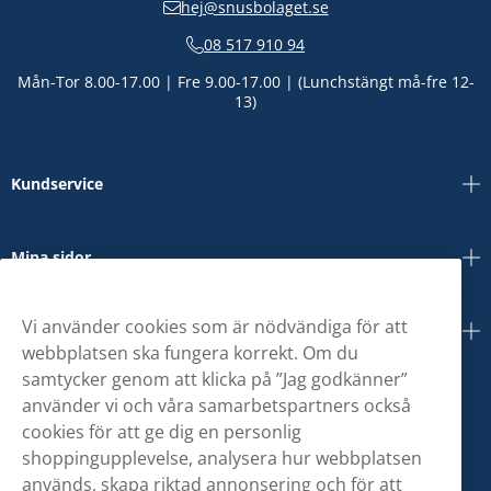
hej@snusbolaget.se
08 517 910 94
Mån-Tor 8.00-17.00 | Fre 9.00-17.00 | (Lunchstängt må-fre 12-
13)
Kundservice
Mina sidor
Vi använder cookies som är nödvändiga för att
Om oss
webbplatsen ska fungera korrekt. Om du
samtycker genom att klicka på ”Jag godkänner”
använder vi och våra samarbetspartners också
cookies för att ge dig en personlig
shoppingupplevelse, analysera hur webbplatsen
används, skapa riktad annonsering och för att