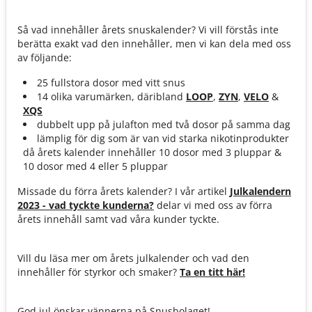
Så vad innehåller årets snuskalender? Vi vill förstås inte
berätta exakt vad den innehåller, men vi kan dela med oss
av följande:
25 fullstora dosor med vitt snus
14 olika varumärken, däribland
LOOP
,
ZYN
,
VELO
&
XQS
dubbelt upp på julafton med två dosor på samma dag
lämplig för dig som är van vid starka nikotinprodukter
då årets kalender innehåller 10 dosor med 3 pluppar &
10 dosor med 4 eller 5 pluppar
Missade du förra årets kalender? I vår artikel
Julkalendern
2023 - vad tyckte kunderna?
delar vi med oss av förra
årets innehåll samt vad våra kunder tyckte.
Vill du läsa mer om årets julkalender och vad den
innehåller för styrkor och smaker?
Ta en titt här!
God jul önskar vännerna på Snusbolaget!