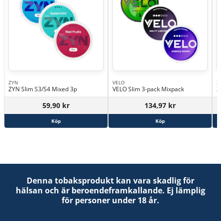
ZYN
VELO
Z
ZYN Slim S3/S4 Mixed 3p
VELO Slim 3-pack Mixpack
Z
59,90 kr
134,97 kr
Köp
Köp
Denna tobaksprodukt kan vara skadlig för
hälsan och är beroendeframkallande. Ej lämplig
för personer under 18 år.