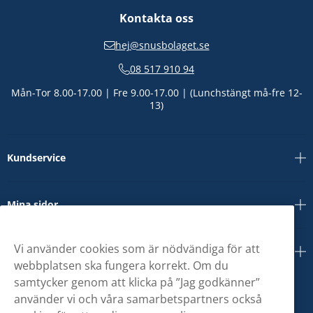
Kontakta oss
hej@snusbolaget.se
08 517 910 94
Mån-Tor 8.00-17.00 | Fre 9.00-17.00 | (Lunchstängt må-fre 12-
13)
Kundservice
Mina sidor
Vi använder cookies som är nödvändiga för att
Om oss
webbplatsen ska fungera korrekt. Om du
samtycker genom att klicka på ”Jag godkänner”
använder vi och våra samarbetspartners också