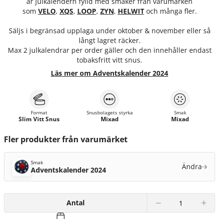
är julkalendern fylld med smaker från varumärken
som
VELO
,
XQS
,
LOOP
,
ZYN
,
HELWIT
och många fler.
Säljs i begränsad upplaga under oktober & november eller så
långt lagret räcker.
Max 2 julkalendrar per order gäller och den innehåller endast
tobaksfritt vitt snus.
Läs mer om Adventskalender 2024
Format
Snusbolagets styrka
Smak
Slim Vitt Snus
Mixad
Mixad
Fler produkter från varumärket
Smak
Ändra
Adventskalender 2024
Antal