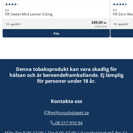
FIX
FIX
FIX Sweet Mint Lemon 5,6mg
FIX Zero Wat
249,00
kr
10 -pack
10 -pack
24,90 kr/st
Köp
Denna tobaksprodukt kan vara skadlig för
hälsan och är beroendeframkallande. Ej lämplig
för personer under 18 år.
Kontakta oss
hej@snusbolaget.se
08 517 910 94
Mån-Tor 8.00-17.00 | Fre 9.00-17.00 | (Lunchstängt må-fre 12-