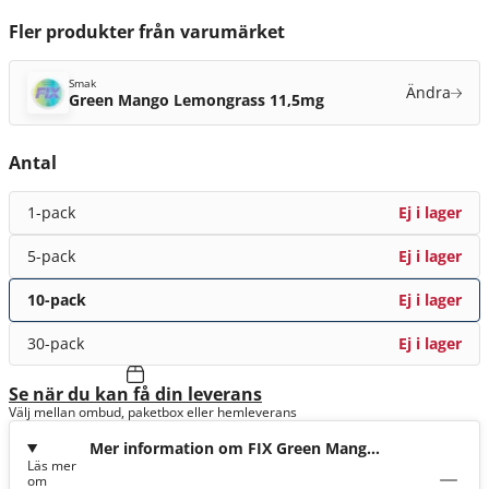
Fler produkter från varumärket
Smak
Ändra
Green Mango Lemongrass 11,5mg
Antal
1-pack
Ej i lager
5-pack
Ej i lager
10-pack
Ej i lager
30-pack
Ej i lager
Se när du kan få din leverans
Välj mellan ombud, paketbox eller hemleverans
Mer information om FIX Green Mango
Läs mer
Lemongrass 11,5mg
om