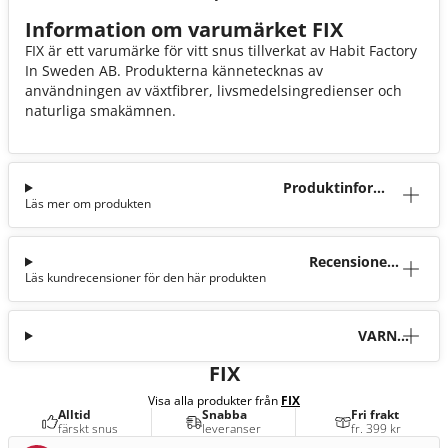
Information om varumärket FIX
FIX är ett varumärke för vitt snus tillverkat av Habit Factory
In Sweden AB. Produkterna kännetecknas av
användningen av växtfibrer, livsmedelsingredienser och
naturliga smakämnen.
Produktinforma
Läs mer om produkten
tion
Recensioner
Läs kundrecensioner för den här produkten
(20)
VARNI
NG
FIX
Visa alla produkter från
FIX
Alltid
Snabba
Fri frakt
färskt snus
leveranser
fr. 399 kr