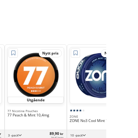
Nytt pris
Nytt pris
Utgående
77 Nicotine Pouches
77 Peach & Mint 10,4mg
ZONE
Skru
ZONE No3 Cool Mint 10mg
Skr
Min
89,90
329,00
r
kr
kr
3 -pack
10 -pack
st
29,97 kr/st
32,90 kr/st