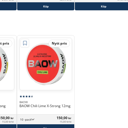
Köp
Köp
t pris
Nytt pris
BAOW
rong
BAOW Chili Lime X-Strong 12mg
150,00
150,00
kr
kr
10 -pack
15,00 kr/st
15,00 kr/st