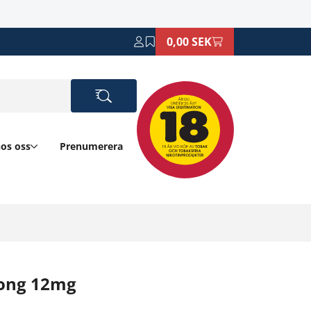
0,00 SEK
hos oss
Prenumerera
ong 12mg