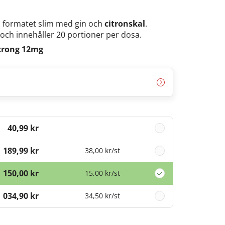
i formatet slim med gin och
citronskal
.
 och innehåller 20 portioner per dosa.
trong 12mg
40,99 kr
189,99 kr
38,00 kr
/st
150,00 kr
15,00 kr
/st
1 034,90 kr
34,50 kr
/st