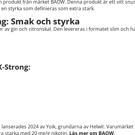
n produkt från märket BAOW. Denna produkt är ett vitt snus
 en styrka som definieras som extra stark.
g: Smak och styrka
av gin och citronskal. Den levereras i formatet slim och ha
-Strong:
lanserades 2024 av Yoik, grundarna av Helwit. Varumärket e
ra starka med 20 mg/g nikotin.
Läs mer om BAOW
.