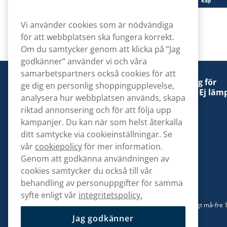
Köp
Köp
Vi använder cookies som är nödvändiga
för att webbplatsen ska fungera korrekt.
Om du samtycker genom att klicka på ”Jag
godkänner” använder vi och våra
samarbetspartners också cookies för att
Denna tobaksprodukt kan vara skadlig för
ge dig en personlig shoppingupplevelse,
hälsan och är beroendeframkallande. Ej lämp
analysera hur webbplatsen används, skapa
för personer under 18 år.
riktad annonsering och för att följa upp
kampanjer. Du kan när som helst återkalla
ditt samtycke via cookieinställningar. Se
vår
cookiepolicy
för mer information.
Genom att godkänna användningen av
Kontakta oss
cookies samtycker du också till vår
hej@snusbolaget.se
behandling av personuppgifter för samma
syfte enligt vår
integritetspolicy.
08 517 910 94
Mån-Tor 8.00-17.00 | Fre 9.00-17.00 | (Lunchstängt må-fre 
13)
Jag godkänner