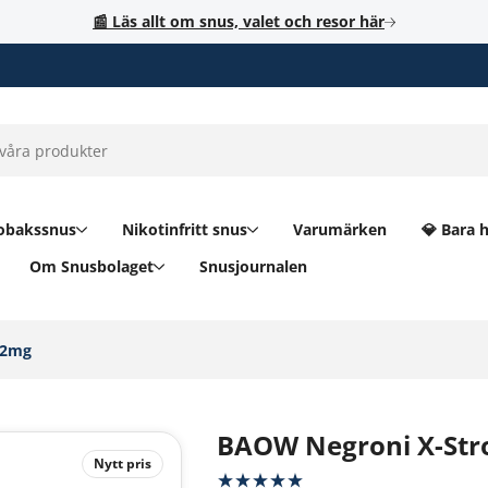
📰 Läs allt om snus, valet och resor här
obakssnus
Nikotinfritt snus
Varumärken
💎 Bara 
Om Snusbolaget
Snusjournalen
2mg‎
BAOW Negroni X-Str
Nytt pris