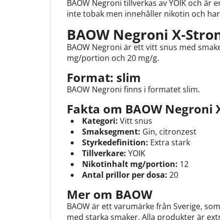
BAOW Negroni tillverkas av YOIK och är e
inte tobak men innehåller nikotin och har
BAOW Negroni X-Stron
BAOW Negroni är ett vitt snus med smaker 
mg/portion och 20 mg/g.
Format: slim
BAOW Negroni finns i formatet slim.
Fakta om BAOW Negroni X
Kategori:
Vitt snus
Smaksegment:
Gin, citronzest
Styrkedefinition:
Extra stark
Tillverkare:
YOIK
Nikotinhalt mg/portion:
12
Antal prillor per dosa:
20
Mer om BAOW
BAOW är ett varumärke från Sverige, som 
med starka smaker. Alla produkter är ext