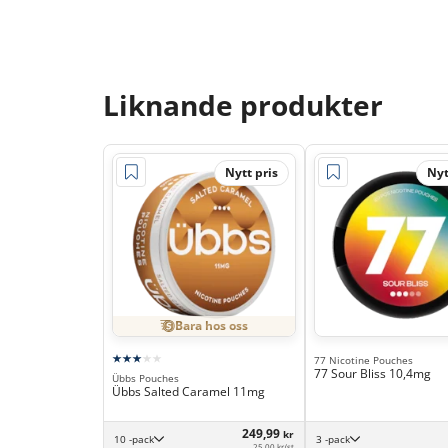
Liknande produkter
Nytt pris
Nyt
Bara hos oss
77 Nicotine Pouches
77 Sour Bliss 10,4mg
Übbs Pouches
Übbs Salted Caramel 11mg
249,99
kr
10 -pack
3 -pack
25,00 kr/st