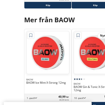
Köp
Köp
Mer från BAOW
Nyt
BAOW
BAOW Ice Mint X-Strong 12mg
BAOW
BAOW Gin & Tonic X-St
12mg
40,99
kr
1 -pack
10 -pack
40,99 kr/st