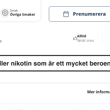
Smak
Prenumerera
Övriga Smaker
Alltid
färskt snus
s
Mer inform
Strong 12m