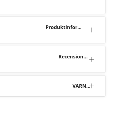
Produktinforma
tion
Recensione
r (3)
VARNI
NG