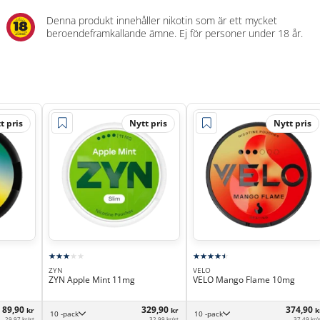
Denna produkt innehåller nikotin som är ett mycket
beroendeframkallande ämne. Ej för personer under 18 år.
t pris
Nytt pris
Nytt pris
ZYN
VELO
ZYN Apple Mint 11mg
VELO Mango Flame 10mg
89,90
329,90
374,90
kr
kr
k
10 -pack
10 -pack
29,97 kr/st
32,99 kr/st
37,49 kr/