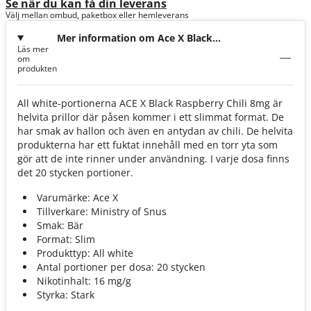
Se när du kan få din leverans
Välj mellan ombud, paketbox eller hemleverans
Mer information om Ace X Black
Läs mer
Raspberry Chili 8mg
om
produkten
All white-portionerna ACE X Black Raspberry Chili 8mg är
helvita prillor där påsen kommer i ett slimmat format. De
har smak av hallon och även en antydan av chili. De helvita
produkterna har ett fuktat innehåll med en torr yta som
gör att de inte rinner under användning. I varje dosa finns
det 20 stycken portioner.
Varumärke: Ace X
Tillverkare: Ministry of Snus
Smak: Bär
Format: Slim
Produkttyp: All white
Antal portioner per dosa: 20 stycken
Nikotinhalt: 16 mg/g
Styrka: Stark