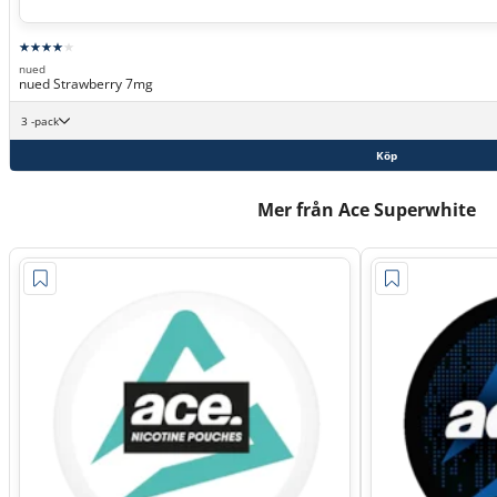
nued
nued Strawberry 7mg
3 -pack
Köp
Mer från Ace Superwhite