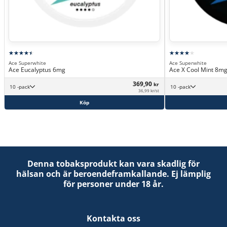
Ace Superwhite
Ace Superwhite
Ace Eucalyptus 6mg
Ace X Cool Mint 8m
369,90
kr
10 -pack
10 -pack
36,99 kr/st
Köp
Denna tobaksprodukt kan vara skadlig för
hälsan och är beroendeframkallande. Ej lämplig
för personer under 18 år.
Kontakta oss