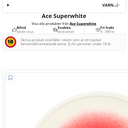
VARNI
NG
Ace Superwhite
Visa alla produkter från
Ace Superwhite
Alltid
Snabba
Fri frakt
färskt snus
leveranser
fr. 399 kr
Denna produkt innehåller nikotin som är ett mycket
beroendeframkallande ämne. Ej för personer under 18 år.