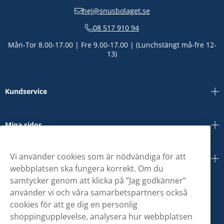
hej@snusbolaget.se
08 517 910 94
Mån-Tor 8.00-17.00 | Fre 9.00-17.00 | (Lunchstängt må-fre 12-
13)
Kundservice
Mina sidor
Vi använder cookies som är nödvändiga för att
Om oss
webbplatsen ska fungera korrekt. Om du
samtycker genom att klicka på ”Jag godkänner”
använder vi och våra samarbetspartners också
cookies för att ge dig en personlig
shoppingupplevelse, analysera hur webbplatsen