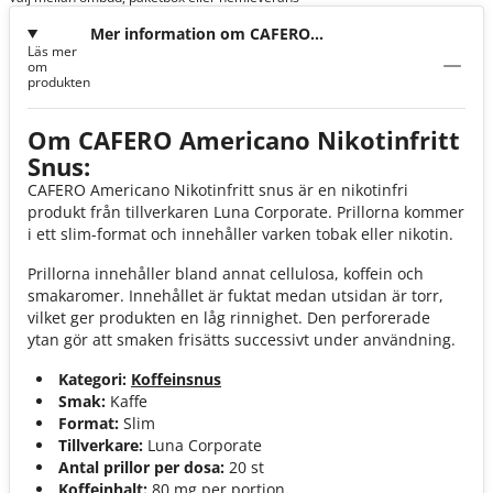
Mer information om CAFERO
Läs mer
Americano 80mg Koffein
om
produkten
Om CAFERO Americano Nikotinfritt
Snus:
CAFERO Americano Nikotinfritt snus är en nikotinfri
produkt från tillverkaren Luna Corporate. Prillorna kommer
i ett slim-format och innehåller varken tobak eller nikotin.
Prillorna innehåller bland annat cellulosa, koffein och
smakaromer. Innehållet är fuktat medan utsidan är torr,
vilket ger produkten en låg rinnighet. Den perforerade
ytan gör att smaken frisätts successivt under användning.
Kategori:
Koffeinsnus
Smak:
Kaffe
Format:
Slim
Tillverkare:
Luna Corporate
Antal prillor per dosa:
20 st
Koffeinhalt:
80 mg per portion