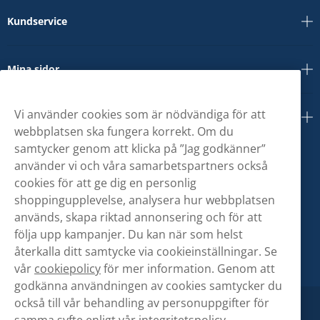
Kundservice
Mina sidor
Vi använder cookies som är nödvändiga för att
Om oss
webbplatsen ska fungera korrekt. Om du
samtycker genom att klicka på ”Jag godkänner”
använder vi och våra samarbetspartners också
cookies för att ge dig en personlig
shoppingupplevelse, analysera hur webbplatsen
används, skapa riktad annonsering och för att
följa upp kampanjer. Du kan när som helst
återkalla ditt samtycke via cookieinställningar. Se
vår
cookiepolicy
för mer information. Genom att
godkänna användningen av cookies samtycker du
också till vår behandling av personuppgifter för
samma syfte enligt vår
integritetspolicy.