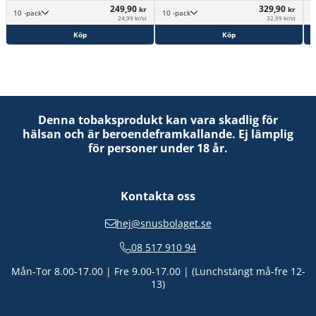
249,90
329,90
kr
kr
10 -pack
10 -pack
24,99 kr/st
32,99 kr/st
Köp
Köp
Denna tobaksprodukt kan vara skadlig för
hälsan och är beroendeframkallande. Ej lämplig
för personer under 18 år.
Kontakta oss
hej@snusbolaget.se
08 517 910 94
Mån-Tor 8.00-17.00 | Fre 9.00-17.00 | (Lunchstängt må-fre 12-
13)