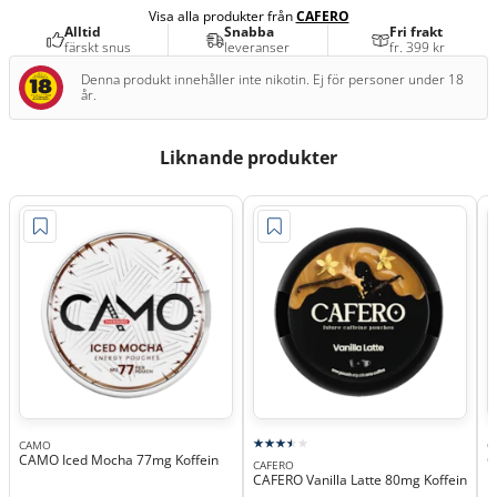
Visa alla produkter från
CAFERO
Alltid
Snabba
Fri frakt
färskt snus
leveranser
fr. 399 kr
Denna produkt innehåller inte nikotin. Ej för personer under 18
år.
Liknande produkter
CAMO
C
CAMO Iced Mocha 77mg Koffein
C
CAFERO
CAFERO Vanilla Latte 80mg Koffein