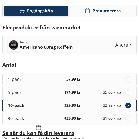
Engångsköp
Prenumerera
Fler produkter från varumärket
Smak
Ändra
Americano 80mg Koffein
Antal
1-pack
37,99 kr
5-pack
174,99 kr
35,00 kr
/st
10-pack
329,90 kr
32,99 kr
/st
30-pack
929,90 kr
31,00 kr
/st
Se när du kan få din leverans
Välj mellan ombud, paketbox eller hemleverans