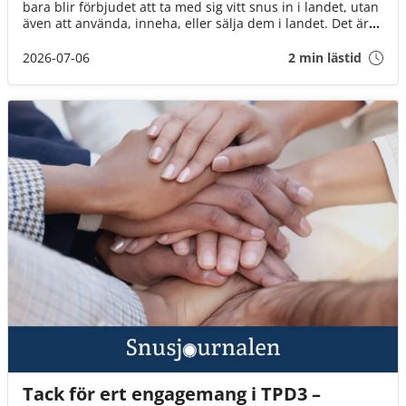
bara blir förbjudet att ta med sig vitt snus in i landet, utan
även att använda, inneha, eller sälja dem i landet. Det är
däremot fortfarande okej att ta med brunt snus till landet
(för eget bruk och i rimlig mängd).
2026-07-06
2 min lästid
Tack för ert engagemang i TPD3 –