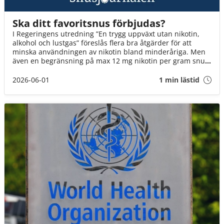
Ska ditt favoritsnus förbjudas?
I Regeringens utredning ”En trygg uppväxt utan nikotin,
alkohol och lustgas” föreslås flera bra åtgärder för att
minska användningen av nikotin bland minderåriga. Men
även en begränsning på max 12 mg nikotin per gram snus
innebär att fler än varannan dosa kan förbjudas. Det är ett
mycket hårt slag mot Sveriges snusare. Om inte
2026-06-01
1 min lästid
Socialminister Jakob Forssmed och Regeringen agerar,
kommer 3 av 4 av oss att drabbas.