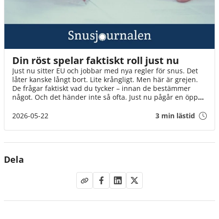
Din röst spelar faktiskt roll just nu
Just nu sitter EU och jobbar med nya regler för snus. Det
låter kanske långt bort. Lite krångligt. Men här är grejen.
De frågar faktiskt vad du tycker – innan de bestämmer
något. Och det händer inte så ofta. Just nu pågår en öppen
diskussion där alla kan vara med. Inte bara experter och
organisationer, utan helt vanliga människor. Som du. Det
2026-05-22
3 min lästid
tar en minut. Och varje röst gör skillnad på riktigt. Även
din.
Dela