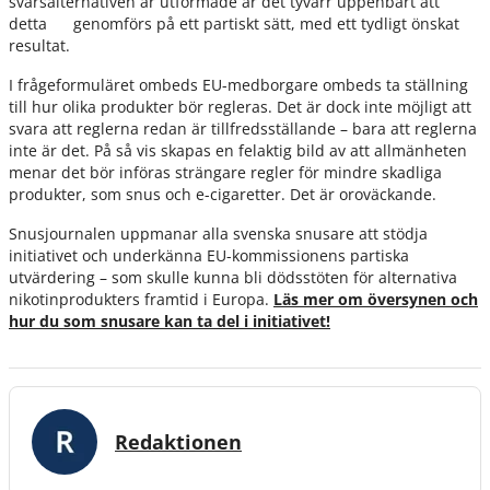
svarsalternativen är utformade är det tyvärr uppenbart att
detta genomförs på ett partiskt sätt, med ett tydligt önskat
resultat.
I frågeformuläret ombeds EU-medborgare ombeds ta ställning
till hur olika produkter bör regleras. Det är dock inte möjligt att
svara att reglerna redan är tillfredsställande – bara att reglerna
inte är det. På så vis skapas en felaktig bild av att allmänheten
menar det bör införas strängare regler för mindre skadliga
produkter, som snus och e-cigaretter. Det är oroväckande.
Snusjournalen uppmanar alla svenska snusare att stödja
initiativet och underkänna EU-kommissionens partiska
utvärdering – som skulle kunna bli dödsstöten för alternativa
nikotinprodukters framtid i Europa.
Läs mer om översynen och
hur du som snusare kan ta del i initiativet!
Redaktionen