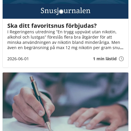
Ska ditt favoritsnus förbjudas?
I Regeringens utredning ”En trygg uppväxt utan nikotin,
alkohol och lustgas” föreslås flera bra åtgärder för att
minska användningen av nikotin bland minderåriga. Men
även en begränsning på max 12 mg nikotin per gram snus
innebär att fler än varannan dosa kan förbjudas. Det är ett
mycket hårt slag mot Sveriges snusare. Om inte
2026-06-01
1 min lästid
Socialminister Jakob Forssmed och Regeringen agerar,
kommer 3 av 4 av oss att drabbas.