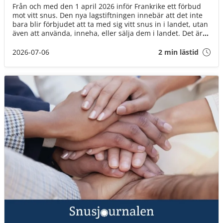
Från och med den 1 april 2026 inför Frankrike ett förbud
mot vitt snus. Den nya lagstiftningen innebär att det inte
bara blir förbjudet att ta med sig vitt snus in i landet, utan
även att använda, inneha, eller sälja dem i landet. Det är
däremot fortfarande okej att ta med brunt snus till landet
(för eget bruk och i rimlig mängd).
2026-07-06
2 min lästid