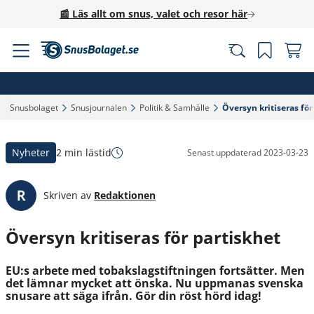
📰 Läs allt om snus, valet och resor här
Snusbolaget‎
Snusjournalen‎
Politik & Samhälle‎
Översyn kritiseras för
Nyheter
2 min lästid
Senast uppdaterad
2023-03-23
Skriven av
Redaktionen
Översyn kritiseras för partiskhet
EU:s arbete med tobakslagstiftningen fortsätter. Men
det lämnar mycket att önska. Nu uppmanas svenska
snusare att säga ifrån. Gör din röst hörd idag!