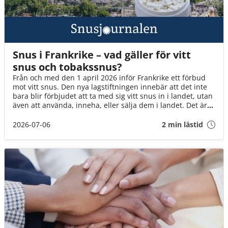
Snus i Frankrike – vad gäller för vitt
snus och tobakssnus?
Från och med den 1 april 2026 inför Frankrike ett förbud
mot vitt snus. Den nya lagstiftningen innebär att det inte
bara blir förbjudet att ta med sig vitt snus in i landet, utan
även att använda, inneha, eller sälja dem i landet. Det är
däremot fortfarande okej att ta med brunt snus till landet
(för eget bruk och i rimlig mängd).
2026-07-06
2 min lästid