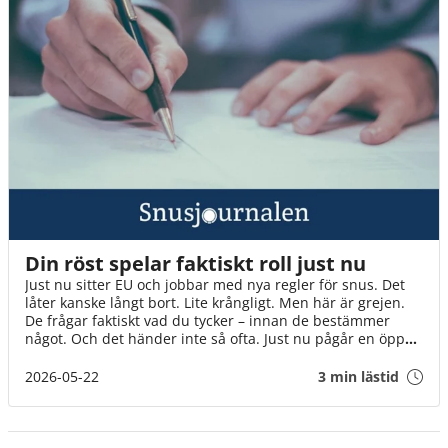
Din röst spelar faktiskt roll just nu
Just nu sitter EU och jobbar med nya regler för snus. Det
låter kanske långt bort. Lite krångligt. Men här är grejen.
De frågar faktiskt vad du tycker – innan de bestämmer
något. Och det händer inte så ofta. Just nu pågår en öppen
diskussion där alla kan vara med. Inte bara experter och
organisationer, utan helt vanliga människor. Som du. Det
2026-05-22
3 min lästid
tar en minut. Och varje röst gör skillnad på riktigt. Även
din.