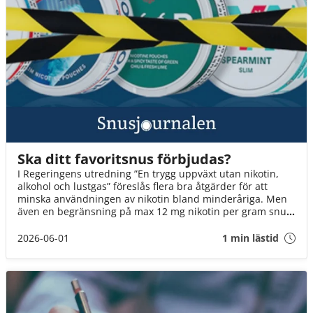
Ska ditt favoritsnus förbjudas?
I Regeringens utredning ”En trygg uppväxt utan nikotin,
alkohol och lustgas” föreslås flera bra åtgärder för att
minska användningen av nikotin bland minderåriga. Men
även en begränsning på max 12 mg nikotin per gram snus
innebär att fler än varannan dosa kan förbjudas. Det är ett
mycket hårt slag mot Sveriges snusare. Om inte
2026-06-01
1 min lästid
Socialminister Jakob Forssmed och Regeringen agerar,
kommer 3 av 4 av oss att drabbas.