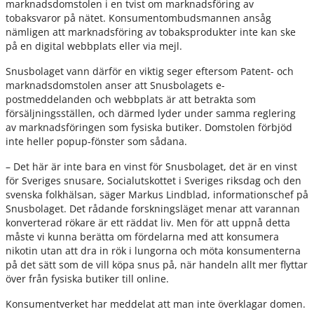
marknadsdomstolen i en tvist om marknadsföring av
tobaksvaror på nätet. Konsumentombudsmannen ansåg
nämligen att marknadsföring av tobaksprodukter inte kan ske
på en digital webbplats eller via mejl.
Snusbolaget vann därför en viktig seger eftersom Patent- och
marknadsdomstolen anser att Snusbolagets e-
postmeddelanden och webbplats är att betrakta som
försäljningsställen, och därmed lyder under samma reglering
av marknadsföringen som fysiska butiker. Domstolen förbjöd
inte heller popup-fönster som sådana.
– Det här är inte bara en vinst för Snusbolaget, det är en vinst
för Sveriges snusare, Socialutskottet i Sveriges riksdag och den
svenska folkhälsan, säger Markus Lindblad, informationschef på
Snusbolaget. Det rådande forskningsläget menar att varannan
konverterad rökare är ett räddat liv. Men för att uppnå detta
måste vi kunna berätta om fördelarna med att konsumera
nikotin utan att dra in rök i lungorna och möta konsumenterna
på det sätt som de vill köpa snus på, när handeln allt mer flyttar
över från fysiska butiker till online.
Konsumentverket har meddelat att man inte överklagar domen.