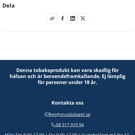
Dela
Denna tobaksprodukt kan vara skadlig för
hälsan och är beroendeframkallande. Ej lämplig
för personer under 18 år.
Kontakta oss
hej@snusbolaget.se
08 517 910 94
Mån-Tor 8.00-17.00 | Fre 9.00-17.00 | (Lunchstängt må-fre 12-