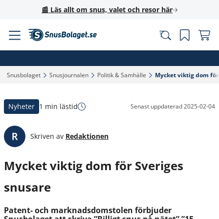
📰 Läs allt om snus, valet och resor här
Snusbolaget‎
Snusjournalen‎
Politik & Samhälle‎
Mycket viktig dom för
Nyheter
1 min lästid
Senast uppdaterad
2025-02-04
Skriven av
Redaktionen
Mycket viktig dom för Sveriges
snusare
Patent- och marknadsdomstolen förbjuder