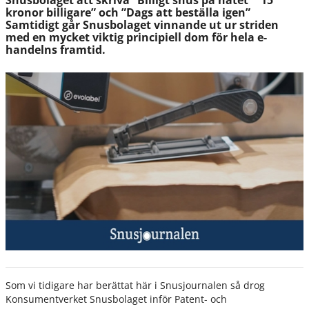
Snusbolaget att skriva ”Billigt snus på nätet” ”15
kronor billigare” och ”Dags att beställa igen”
Samtidigt går Snusbolaget vinnande ut ur striden
med en mycket viktig principiell dom för hela e-
handelns framtid.
Som vi tidigare har berättat här i Snusjournalen så drog
Konsumentverket Snusbolaget inför Patent- och