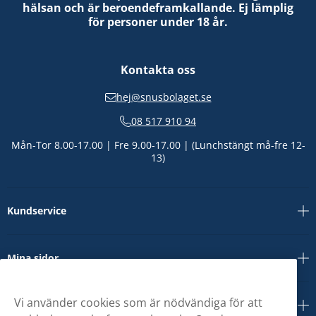
hälsan och är beroendeframkallande. Ej lämplig
för personer under 18 år.
Kontakta oss
hej@snusbolaget.se
08 517 910 94
Mån-Tor 8.00-17.00 | Fre 9.00-17.00 | (Lunchstängt må-fre 12-
13)
Kundservice
Mina sidor
Vi använder cookies som är nödvändiga för att
Om oss