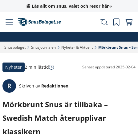
📰 Läs allt om snus, valet och resor här
Snusbolaget‎
Snusjournalen‎
Nyheter & Aktuellt‎
Mörkbrunt Snus – Swe
Nyheter
2 min lästid
Senast uppdaterad
2025-02-04
Skriven av
Redaktionen
Mörkbrunt Snus är tillbaka –
Swedish Match återupplivar
klassikern