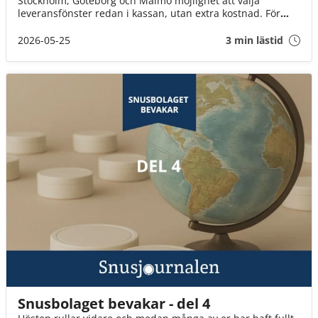
Stockholm, Göteborg och Malmö möjlighet att välja
leveransfönster redan i kassan, utan extra kostnad. För
många innebär det ett enklare sätt att planera vardagen
och slippa vänta hemma hela kvällen på sitt paket.
2026-05-25
3 min lästid
Snusbolaget bevakar - del 4