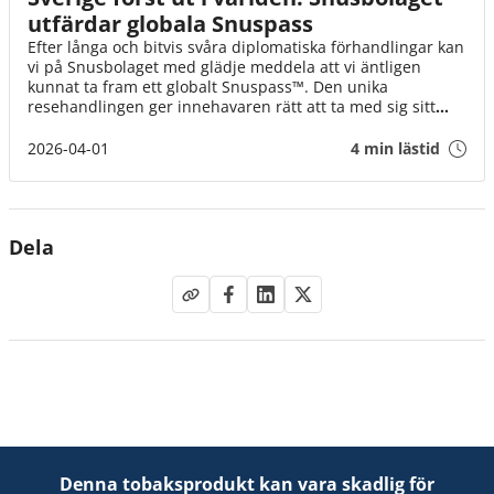
utfärdar globala Snuspass
Efter långa och bitvis svåra diplomatiska förhandlingar kan
vi på Snusbolaget med glädje meddela att vi äntligen
kunnat ta fram ett globalt Snuspass™. Den unika
resehandlingen ger innehavaren rätt att ta med sig sitt
snus till alla världens länder. Snuspasset™ gäller från och
med idag den 1 april klockan 08.00.
2026-04-01
4 min lästid
Dela
Denna tobaksprodukt kan vara skadlig för