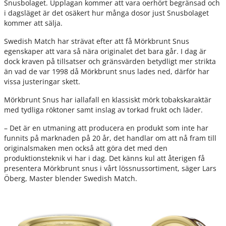
Snusbolaget. Upplagan kommer att vara oerhört begränsad och
i dagsläget är det osäkert hur många dosor just Snusbolaget
kommer att sälja.
Swedish Match har strävat efter att få Mörkbrunt Snus
egenskaper att vara så nära originalet det bara går. I dag är
dock kraven på tillsatser och gränsvärden betydligt mer strikta
än vad de var 1998 då Mörkbrunt snus lades ned, därför har
vissa justeringar skett.
Mörkbrunt Snus har iallafall en klassiskt mörk tobakskaraktär
med tydliga röktoner samt inslag av torkad frukt och läder.
– Det är en utmaning att producera en produkt som inte har
funnits på marknaden på 20 år, det handlar om att nå fram till
originalsmaken men också att göra det med den
produktionsteknik vi har i dag. Det känns kul att återigen få
presentera Mörkbrunt snus i vårt lössnussortiment, säger Lars
Öberg, Master blender Swedish Match.