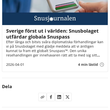
Sverige först ut i världen: Snusbolaget
utfärdar globala Snuspass
Efter långa och bitvis svåra diplomatiska förhandlingar kan
vi på Snusbolaget med glädje meddela att vi äntligen
kunnat ta fram ett globalt Snuspass™. Den unika
resehandlingen ger innehavaren rätt att ta med sig sitt
snus till alla världens länder. Snuspasset™ gäller från och
med idag den 1 april klockan 08.00.
2026-04-01
4 min lästid
Dela