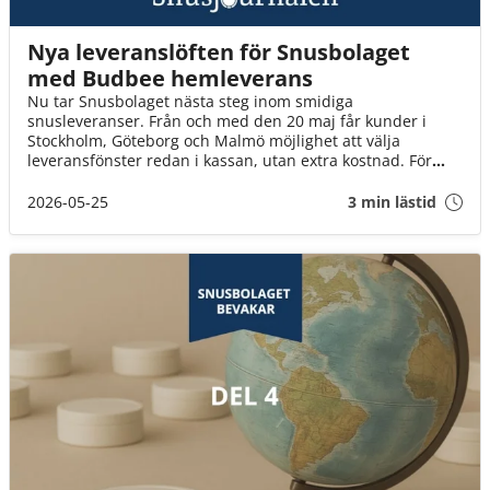
Nya leveranslöften för Snusbolaget
med Budbee hemleverans
Nu tar Snusbolaget nästa steg inom smidiga
snusleveranser. Från och med den 20 maj får kunder i
Stockholm, Göteborg och Malmö möjlighet att välja
leveransfönster redan i kassan, utan extra kostnad. För
många innebär det ett enklare sätt att planera vardagen
och slippa vänta hemma hela kvällen på sitt paket.
2026-05-25
3 min lästid