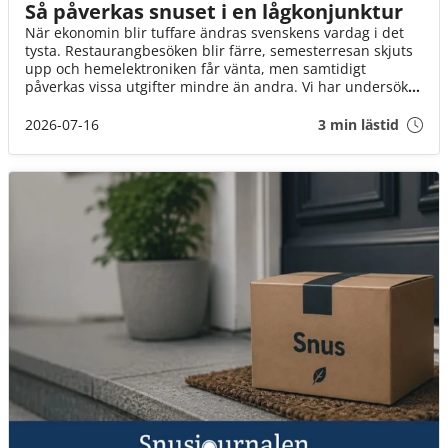
Så påverkas snuset i en lågkonjunktur
När ekonomin blir tuffare ändras svenskens vardag i det
tysta. Restaurangbesöken blir färre, semesterresan skjuts
upp och hemelektroniken får vänta, men samtidigt
påverkas vissa utgifter mindre än andra. Vi har undersökt
hur svenskarna prioriterar i ekonomiskt tuffa tider och hur
snuset står sig i jämförelsen.
2026-07-16
3 min lästid