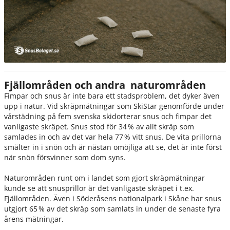
Fjällområden och andra naturområden
Fimpar och snus är inte bara ett stadsproblem, det dyker även
upp i natur. Vid skräpmätningar som SkiStar genomförde under
vårstädning på fem svenska skidorterar snus och fimpar det
vanligaste skräpet. Snus stod för 34 % av allt skräp som
samlades in och av det var hela 77 % vitt snus. De vita prillorna
smälter in i snön och är nästan omöjliga att se, det är inte först
när snön försvinner som dom syns.
Naturområden runt om i landet som gjort skräpmätningar
kunde se att snusprillor är det vanligaste skräpet i t.ex.
Fjällområden. Även i Söderåsens nationalpark i Skåne har snus
utgjort 65 % av det skräp som samlats in under de senaste fyra
årens mätningar.