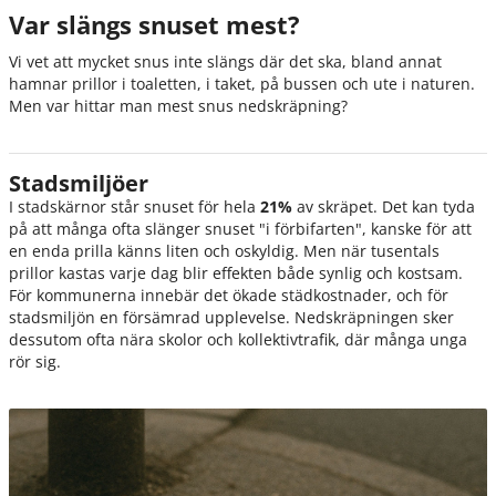
Var slängs snuset mest?
Vi vet att mycket snus inte slängs där det ska, bland annat
hamnar prillor i toaletten, i taket, på bussen och ute i naturen.
Men var hittar man mest snus nedskräpning?
Stadsmiljöer
I stadskärnor står snuset för hela
21%
av skräpet. Det kan tyda
på att många ofta slänger snuset "i förbifarten", kanske för att
en enda prilla känns liten och oskyldig. Men när tusentals
prillor kastas varje dag blir effekten både synlig och kostsam.
För kommunerna innebär det ökade städkostnader, och för
stadsmiljön en försämrad upplevelse. Nedskräpningen sker
dessutom ofta nära skolor och kollektivtrafik, där många unga
rör sig.