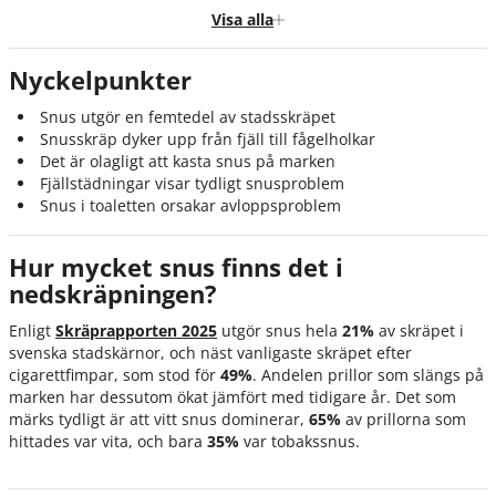
Var slängs snuset mest?
Visa alla
Vad händer med snuset när det slängs fel?
Nyckelpunkter
Så slänger du snuset på rätt sätt
Snus utgör en femtedel av stadsskräpet
Kommentar från Håll Rent Sverige
Snusskräp dyker upp från fjäll till fågelholkar
Sammanfattning
Det är olagligt att kasta snus på marken
Fjällstädningar visar tydligt snusproblem
Källor
Snus i toaletten orsakar avloppsproblem
Hur mycket snus finns det i
nedskräpningen?
Enligt
Skräprapporten 2025
utgör snus hela
21%
av skräpet i
svenska stadskärnor, och näst vanligaste skräpet efter
cigarettfimpar, som stod för
49%
. Andelen prillor som slängs på
marken har dessutom ökat jämfört med tidigare år. Det som
märks tydligt är att vitt snus dominerar,
65%
av prillorna som
hittades var vita, och bara
35%
var tobakssnus.