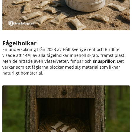
Fågelholkar
En undersökning från 2023 av Håll Sverige rent och Birdlife
visade att 14 % av alla fågelholkar innehöll skräp, främst plast.
Men de hittade även våtservetter, fimpar och
snusprillor
. Det
verkar som att fåglarna plockar med sig material som liknar
naturligt bomaterial.