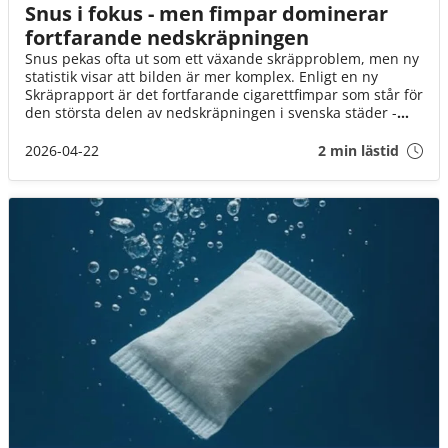
Snus i fokus - men fimpar dominerar
fortfarande nedskräpningen
Snus pekas ofta ut som ett växande skräpproblem, men ny
statistik visar att bilden är mer komplex. Enligt en ny
Skräprapport är det fortfarande cigarettfimpar som står för
den största delen av nedskräpningen i svenska städer -
samtidigt som både snusare och tillverkare kan bidra till
renare miljöer.
2026-04-22
2 min lästid