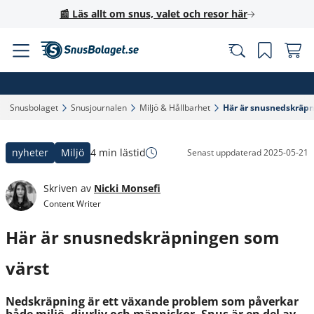
📰 Läs allt om snus, valet och resor här
Snusbolaget‎
Snusjournalen‎
Miljö & Hållbarhet‎
Här är snusnedskräpn
nyheter
Miljö
4 min lästid
Senast uppdaterad
2025-05-21
Skriven av
Nicki Monsefi
Content Writer
Här är snusnedskräpningen som
värst
Nedskräpning är ett växande problem som påverkar