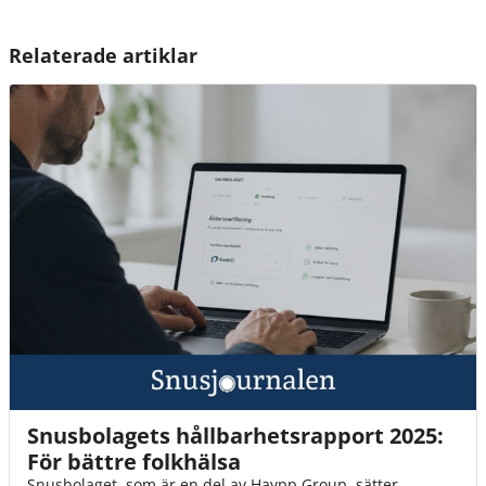
Relaterade artiklar
Snusbolagets hållbarhetsrapport 2025:
För bättre folkhälsa
Snusbolaget, som är en del av Haypp Group, sätter