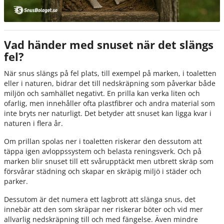
Vad händer med snuset när det slängs
fel?
När snus slängs på fel plats, till exempel på marken, i toaletten
eller i naturen, bidrar det till nedskräpning som påverkar både
miljön och samhället negativt. En prilla kan verka liten och
ofarlig, men innehåller ofta plastfibrer och andra material som
inte bryts ner naturligt. Det betyder att snuset kan ligga kvar i
naturen i flera år.
Om prillan spolas ner i toaletten riskerar den dessutom att
täppa igen avloppssystem och belasta reningsverk. Och på
marken blir snuset till ett svårupptäckt men utbrett skräp som
försvårar städning och skapar en skräpig miljö i städer och
parker.
Dessutom är det numera ett lagbrott att slänga snus, det
innebär att den som skräpar ner riskerar böter och vid mer
allvarlig nedskräpning till och med fängelse. Även mindre