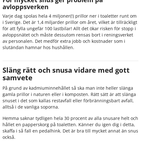
avloppsverken
Varje dag spolas hela 4 miljoner(!) prillor ner i toaletter runt om
i Sverige. Det är 1,4 miljarder prillor om året, vilket är tillräckligt
för att fylla ungefär 100 lastbilar! Allt det ökar risken för stopp i
avloppsnätet och måste dessutom rensas bort i reningsverket
av personalen. Det medför extra jobb och kostnader som i
slutändan hamnar hos hushållen.
Släng rätt och snusa vidare med gott
samvete
På grund av kadmiuminnehållet så ska man inte heller slänga
gamla prillor i naturen eller i komposten. Rätt sätt är att slänga
snuset i det som kallas restavfall eller förbränningsbart avfall,
alltså i de vanliga soporna.
Hemma saknar tydligen hela 30 procent av alla snusare helt och
hållet en papperskorg på toaletten. Känner du igen dig i detta,
skaffa i så fall en pedalhink. Det är bra till mycket annat än snus
också.