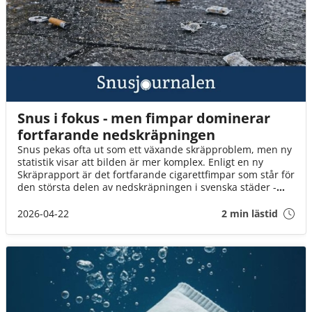
Snus i fokus - men fimpar dominerar
fortfarande nedskräpningen
Snus pekas ofta ut som ett växande skräpproblem, men ny
statistik visar att bilden är mer komplex. Enligt en ny
Skräprapport är det fortfarande cigarettfimpar som står för
den största delen av nedskräpningen i svenska städer -
samtidigt som både snusare och tillverkare kan bidra till
renare miljöer.
2026-04-22
2 min lästid