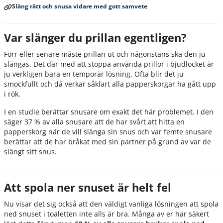
Släng rätt och snusa vidare med gott samvete
Var slänger du prillan egentligen?
Förr eller senare måste prillan ut och någonstans ska den ju
slängas. Det där med att stoppa använda prillor i bjudlocket är
ju verkligen bara en temporär lösning. Ofta blir det ju
smockfullt och då verkar såklart alla papperskorgar ha gått upp
i rök.
I en studie berättar snusare om exakt det här problemet. I den
säger 37 % av alla snusare att de har svårt att hitta en
papperskorg när de vill slänga sin snus och var femte snusare
berättar att de har bråkat med sin partner på grund av var de
slängt sitt snus.
Att spola ner snuset är helt fel
Nu visar det sig också att den väldigt vanliga lösningen att spola
ned snuset i toaletten inte alls är bra. Många av er har säkert