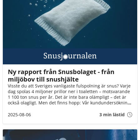
Ny rapport från Snusbolaget - från
miljöbov till snushjälte
Visste du att Sveriges vanligaste fulspolning är snus? Varje
dag spolas 4 miljoner prillor ner i toaletten – motsvarande
1 100 ton snus per år. Det är inte bara olämpligt – det är
också olagligt. Men det finns hopp: Vår kundundersökning
visar att med rätt information är svenska snusare redo att
ändra sitt beteende. Och varje enskild prilla gör skillnad.
2025-08-06
3 min lästid