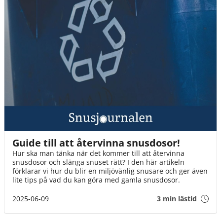
Guide till att återvinna snusdosor!
Hur ska man tänka när det kommer till att återvinna
snusdosor och slänga snuset rätt? I den här artikeln
förklarar vi hur du blir en miljövänlig snusare och ger även
lite tips på vad du kan göra med gamla snusdosor.
2025-06-09
3 min lästid