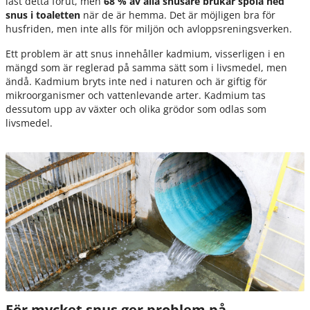
läst detta förut, men
68 % av alla snusare brukar spola ned
snus i toaletten
när de är hemma. Det är möjligen bra för
husfriden, men inte alls för miljön och avloppsreningsverken.
Ett problem är att snus innehåller kadmium, visserligen i en
mängd som är reglerad på samma sätt som i livsmedel, men
ändå. Kadmium bryts inte ned i naturen och är giftig för
mikroorganismer och vattenlevande arter. Kadmium tas
dessutom upp av växter och olika grödor som odlas som
livsmedel.
För mycket snus ger problem på