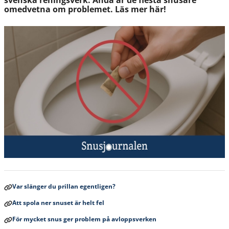
svenska reningsverk. Ändå är de flesta snusare
omedvetna om problemet. Läs mer här!
Var slänger du prillan egentligen?
Att spola ner snuset är helt fel
För mycket snus ger problem på avloppsverken