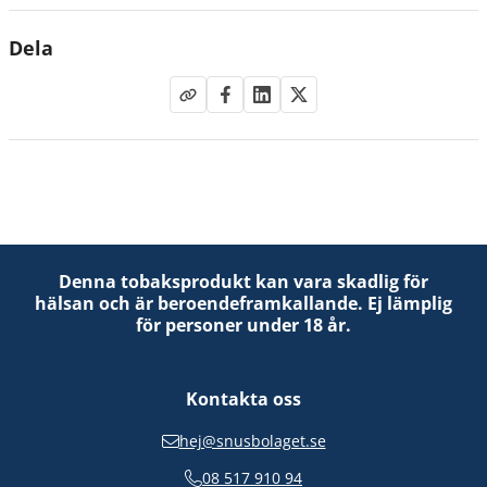
Dela
Denna tobaksprodukt kan vara skadlig för
hälsan och är beroendeframkallande. Ej lämplig
för personer under 18 år.
Kontakta oss
hej@snusbolaget.se
08 517 910 94