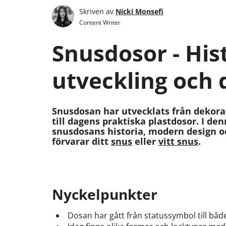
Skriven av
Nicki Monsefi
Content Writer
Snusdosor - Hist
utveckling och 
Snusdosan har utvecklats från dekora
till dagens praktiska plastdosor. I de
snusdosans historia, modern design oc
förvarar ditt
snus
eller
vitt snus
.
Nyckelpunkter
Dosan har gått från statussymbol till båd