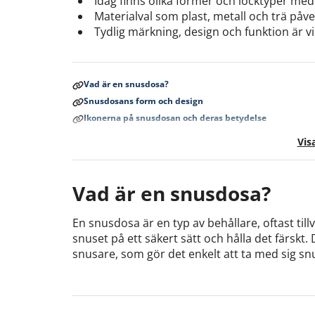
Idag finns olika former och locktyper med
Materialval som plast, metall och trä påv
Tydlig märkning, design och funktion är vi
Vad är en snusdosa?
Snusdosans form och design
Ikonerna på snusdosan och deras betydelse
Refillable snusdosa
Visa
Vad tittar en snusare efter i en snusdosa?
Vad är en snusdosa?
En snusdosa är en typ av behållare, oftast till
snuset på ett säkert sätt och hålla det färskt
snusare, som gör det enkelt att ta med sig sn