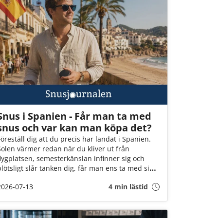
Snus i Spanien - Får man ta med
snus och var kan man köpa det?
Föreställ dig att du precis har landat i Spanien.
Solen värmer redan när du kliver ut från
flygplatsen, semesterkänslan infinner sig och
plötsligt slår tanken dig, får man ens ta med sig
snus hit? Och om ja, vad gör jag om det tar slut? I
2026-07-13
4 min lästid
den här guiden går vi igenom det du behöver
veta innan flyget går till Spanien!