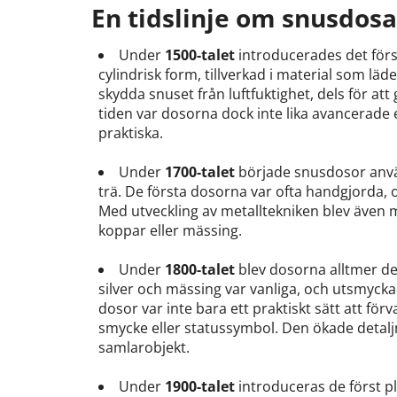
En tidslinje om snusdosa
Under
1500-talet
introducerades det förs
cylindrisk form, tillverkad i material som läd
skydda snuset från luftfuktighet, dels för at
tiden var dosorna dock inte lika avancerade 
praktiska.
Under
1700-talet
började snusdosor använd
trä. De första dosorna var ofta handgjorda,
Med utveckling av metalltekniken blev även me
koppar eller mässing.
Under
1800-talet
blev dosorna alltmer de
silver och mässing var vanliga, och utsmycka
dosor var inte bara ett praktiskt sätt att f
smycke eller statussymbol. Den ökade detalj
samlarobjekt.
Under
1900-talet
introduceras de först p