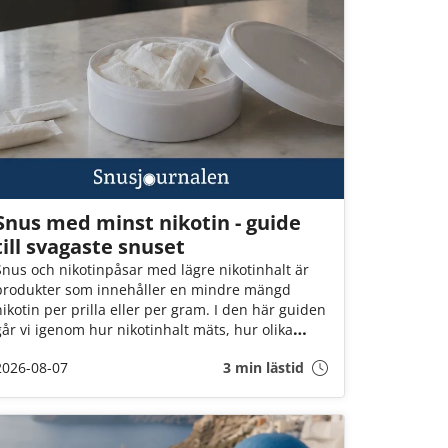
Snus med minst nikotin - guide
till svagaste snuset
Snus och nikotinpåsar med lägre nikotinhalt är
produkter som innehåller en mindre mängd
nikotin per prilla eller per gram. I den här guiden
går vi igenom hur nikotinhalt mäts, hur olika
nivåer brukar jämföras och vad du kan titta på
2026-08-07
3 min lästid
när du väljer mellan tobakssnus och vitt snus.