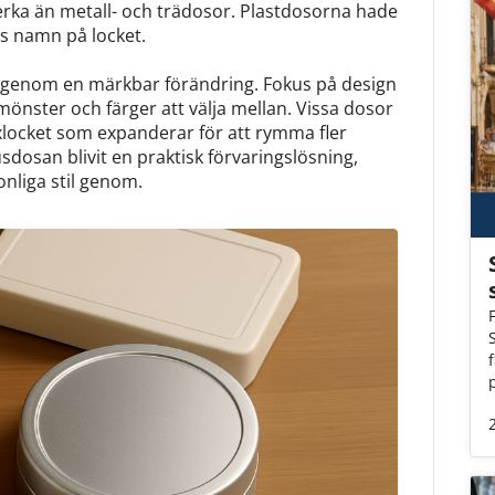
llverka än metall- och trädosor. Plastdosorna hade
s namn på locket.
igenom en märkbar förändring. Fokus på design
mönster och färger att välja mellan. Vissa dosor
xlocket som expanderar för att rymma fler
dosan blivit en praktisk förvaringslösning,
onliga stil genom.