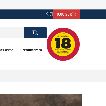
0,00 SEK
hos oss
Prenumerera