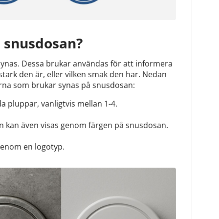
å snusdosan?
synas. Dessa brukar användas för att informera
ark den är, eller vilken smak den har. Nedan
erna som brukar synas på snusdosan:
da pluppar, vanligtvis mellan 1-4.
n kan även visas genom färgen på snusdosan.
genom en logotyp.