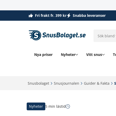
Fri frakt fr. 399 kr
Snabba leveranser
Nya priser
Nyheter
Vitt snus
T
Snusbolaget‎
Snusjournalen‎
Guider & Fakta‎
S
Nyheter
5 min lästid