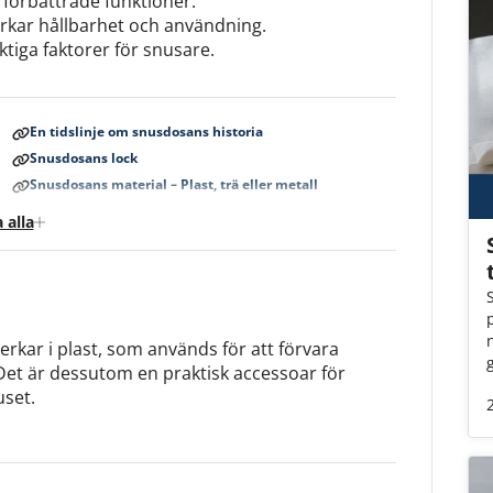
 förbättrade funktioner.
erkar hållbarhet och användning.
ktiga faktorer för snusare.
En tidslinje om snusdosans historia
Snusdosans lock
Snusdosans material – Plast, trä eller metall
Limited edition-dosan
 alla
verkar i plast, som används för att förvara
. Det är dessutom en praktisk accessoar för
uset.