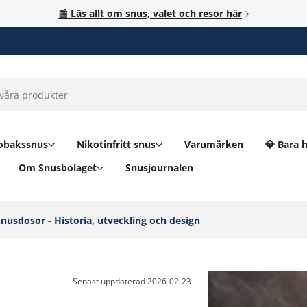
📰 Läs allt om snus, valet och resor här
obakssnus
Nikotinfritt snus
Varumärken
💎 Bara 
Om Snusbolaget
Snusjournalen
nusdosor - Historia, utveckling och design‎
Senast uppdaterad
2026-02-23