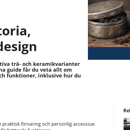
oria,
design
tiva trä- och keramikvarianter
nna guide får du veta allt om
h funktioner, inklusive hur du
Re
e praktisk förvaring och personlig accessoar.