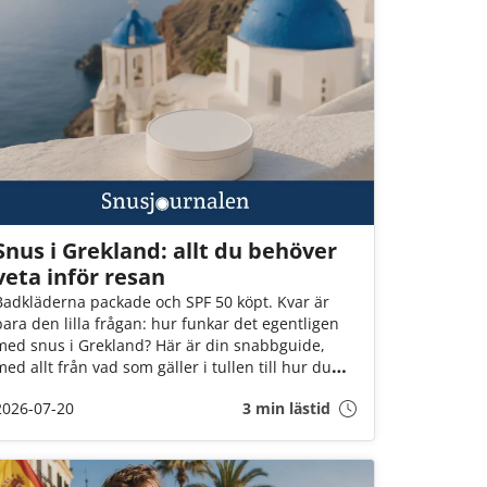
Snus i Grekland: allt du behöver
veta inför resan
Badkläderna packade och SPF 50 köpt. Kvar är
bara den lilla frågan: hur funkar det egentligen
med snus i Grekland? Här är din snabbguide,
med allt från vad som gäller i tullen till hur du
förvarar snuset när solen står som högst över
2026-07-20
3 min lästid
Egeiska havet!