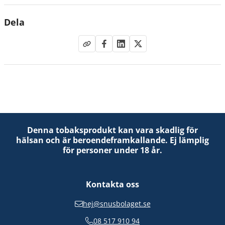
Dela
Denna tobaksprodukt kan vara skadlig för
hälsan och är beroendeframkallande. Ej lämplig
för personer under 18 år.
Kontakta oss
hej@snusbolaget.se
08 517 910 94