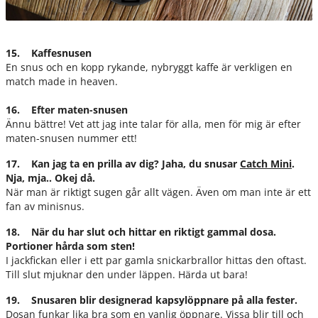
15. Kaffesnusen
En snus och en kopp rykande, nybryggt kaffe är verkligen en
match made in heaven.
16. Efter maten-snusen
Ännu bättre! Vet att jag inte talar för alla, men för mig är efter
maten-snusen nummer ett!
17. Kan jag ta en prilla av dig? Jaha, du snusar
Catch Mini
.
Nja, mja.. Okej då.
När man är riktigt sugen går allt vägen. Även om man inte är ett
fan av minisnus.
18. När du har slut och hittar en riktigt gammal dosa.
Portioner hårda som sten!
I jackfickan eller i ett par gamla snickarbrallor hittas den oftast.
Till slut mjuknar den under läppen. Härda ut bara!
19. Snusaren blir designerad kapsylöppnare på alla fester.
Dosan funkar lika bra som en vanlig öppnare. Vissa blir till och