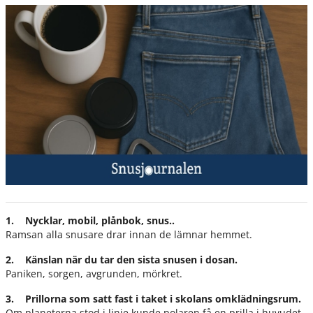
1. Nycklar, mobil, plånbok, snus..
Ramsan alla snusare drar innan de lämnar hemmet.
2. Känslan när du tar den sista snusen i dosan.
Paniken, sorgen, avgrunden, mörkret.
3. Prillorna som satt fast i taket i skolans omklädningsrum.
Om planeterna stod i linje kunde polaren få en prilla i huvudet