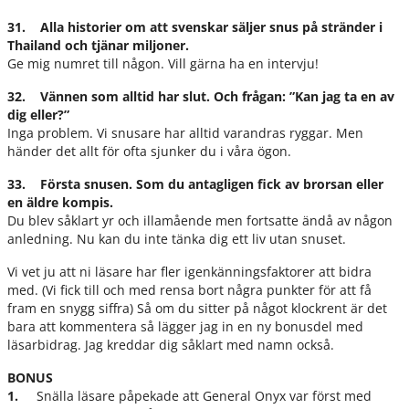
31. Alla historier om att svenskar säljer snus på stränder i
Thailand och tjänar miljoner.
Ge mig numret till någon. Vill gärna ha en intervju!
32. Vännen som alltid har slut. Och frågan: ”Kan jag ta en av
dig eller?”
Inga problem. Vi snusare har alltid varandras ryggar. Men
händer det allt för ofta sjunker du i våra ögon.
33. Första snusen. Som du antagligen fick av brorsan eller
en äldre kompis.
Du blev såklart yr och illamående men fortsatte ändå av någon
anledning. Nu kan du inte tänka dig ett liv utan snuset.
Vi vet ju att ni läsare har fler igenkänningsfaktorer att bidra
med. (Vi fick till och med rensa bort några punkter för att få
fram en snygg siffra) Så om du sitter på något klockrent är det
bara att kommentera så lägger jag in en ny bonusdel med
läsarbidrag. Jag kreddar dig såklart med namn också.
BONUS
1.
Snälla läsare påpekade att General Onyx var först med