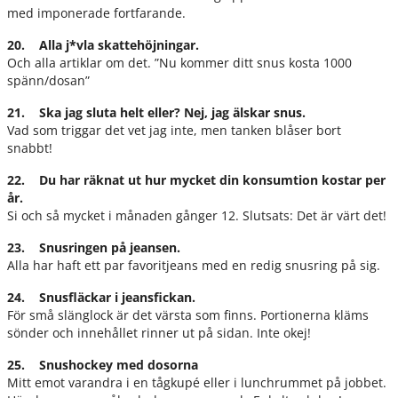
med imponerade fortfarande.
20. Alla j*vla skattehöjningar.
Och alla artiklar om det. ”Nu kommer ditt snus kosta 1000
spänn/dosan”
21. Ska jag sluta helt eller? Nej, jag älskar snus.
Vad som triggar det vet jag inte, men tanken blåser bort
snabbt!
22. Du har räknat ut hur mycket din konsumtion kostar per
år.
Si och så mycket i månaden gånger 12. Slutsats: Det är värt det!
23. Snusringen på jeansen.
Alla har haft ett par favoritjeans med en redig snusring på sig.
24. Snusfläckar i jeansfickan.
För små slänglock är det värsta som finns. Portionerna kläms
sönder och innehållet rinner ut på sidan. Inte okej!
25. Snushockey med dosorna
Mitt emot varandra i en tågkupé eller i lunchrummet på jobbet.