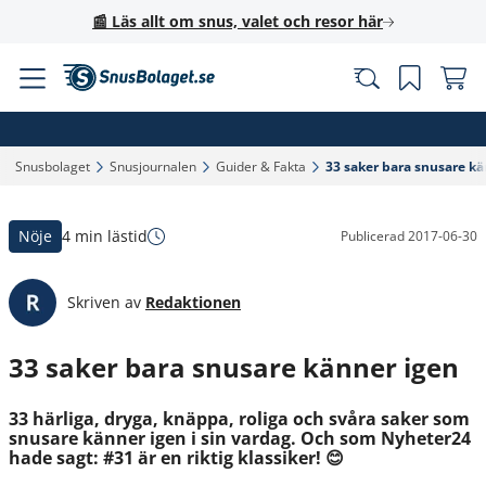
📰 Läs allt om snus, valet och resor här
Snusbolaget‎
Snusjournalen‎
Guider & Fakta‎
33 saker bara snusare kä
Nöje
4 min lästid
Publicerad
2017-06-30
Skriven av
Redaktionen
33 saker bara snusare känner igen
33 härliga, dryga, knäppa, roliga och svåra saker som
snusare känner igen i sin vardag. Och som Nyheter24
hade sagt: #31 är en riktig klassiker! 😊