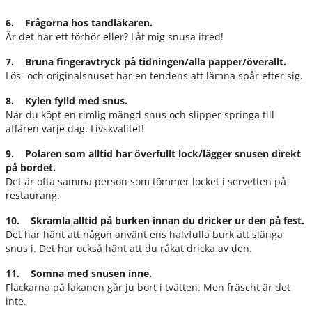
6. Frågorna hos tandläkaren.
Är det här ett förhör eller? Låt mig snusa ifred!
7. Bruna fingeravtryck på tidningen/alla papper/överallt.
Lös- och originalsnuset har en tendens att lämna spår efter sig.
8. Kylen fylld med snus.
När du köpt en rimlig mängd snus och slipper springa till
affären varje dag. Livskvalitet!
9. Polaren som alltid har överfullt lock/lägger snusen direkt
på bordet.
Det är ofta samma person som tömmer locket i servetten på
restaurang.
10. Skramla alltid på burken innan du dricker ur den på fest.
Det har hänt att någon använt ens halvfulla burk att slänga
snus i. Det har också hänt att du råkat dricka av den.
11. Somna med snusen inne.
Fläckarna på lakanen går ju bort i tvätten. Men fräscht är det
inte.