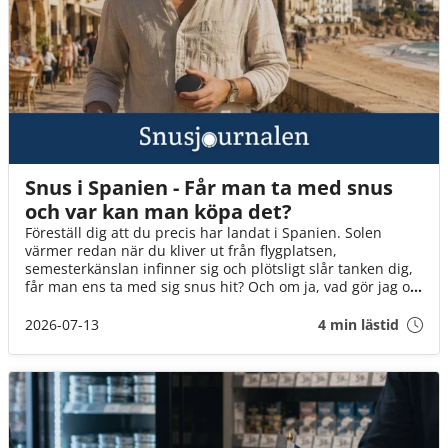
Snus i Spanien - Får man ta med snus
och var kan man köpa det?
Föreställ dig att du precis har landat i Spanien. Solen
värmer redan när du kliver ut från flygplatsen,
semesterkänslan infinner sig och plötsligt slår tanken dig,
får man ens ta med sig snus hit? Och om ja, vad gör jag om
det tar slut? I den här guiden går vi igenom det du behöver
veta innan flyget går till Spanien!
2026-07-13
4 min lästid