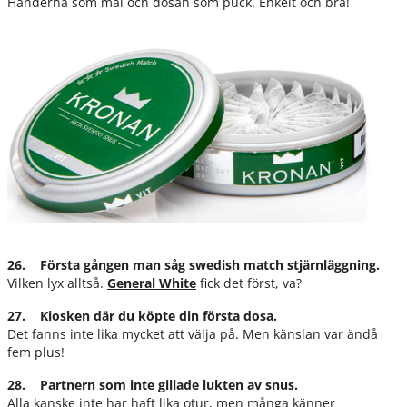
Händerna som mål och dosan som puck. Enkelt och bra!
26. Första gången man såg swedish match stjärnläggning.
Vilken lyx alltså.
General White
fick det först, va?
27. Kiosken där du köpte din första dosa.
Det fanns inte lika mycket att välja på. Men känslan var ändå
fem plus!
28. Partnern som inte gillade lukten av snus.
Alla kanske inte har haft lika otur, men många känner