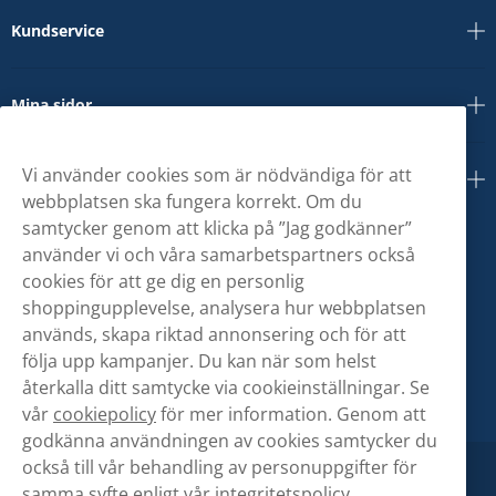
Kundservice
Mina sidor
Vi använder cookies som är nödvändiga för att
Om oss
webbplatsen ska fungera korrekt. Om du
samtycker genom att klicka på ”Jag godkänner”
använder vi och våra samarbetspartners också
cookies för att ge dig en personlig
shoppingupplevelse, analysera hur webbplatsen
används, skapa riktad annonsering och för att
följa upp kampanjer. Du kan när som helst
återkalla ditt samtycke via cookieinställningar. Se
vår
cookiepolicy
för mer information. Genom att
godkänna användningen av cookies samtycker du
också till vår behandling av personuppgifter för
samma syfte enligt vår
integritetspolicy.