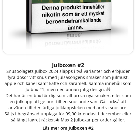
Julboxen #2
Snusbolagets Julbox 2024 släpps i två varianter och erbjuder
fyra dosor vitt snus med julsäsongens smaker som julmust,
äpple och kanel samt kaffe och karamell. Samma innehåll som
Julbox #1, men i en annan julig design. 🎁
Det här är en box för dig som vill prova nya smaker, eller som
en julklapp att ge bort till en snusande vän. Går också att
använda till den årliga julklappsleken med andra snusare.
Säljs i begränsad upplaga för 99,90 kr endast i december eller
så långt lagret räcker.🎄 Max 2 julboxar per order gäller.
Läs mer om Julboxen #2