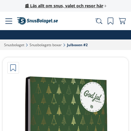
📰 Läs allt om snus, valet och resor här
Snusbolaget‎
Snusbolagets boxar‎
Julboxen #2‎