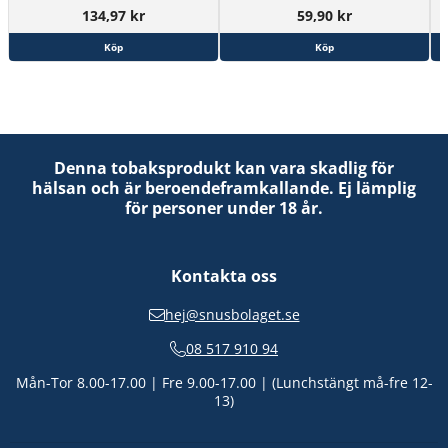
134,97 kr
59,90 kr
Köp
Köp
Denna tobaksprodukt kan vara skadlig för
hälsan och är beroendeframkallande. Ej lämplig
för personer under 18 år.
Kontakta oss
hej@snusbolaget.se
08 517 910 94
Mån-Tor 8.00-17.00 | Fre 9.00-17.00 | (Lunchstängt må-fre 12-
13)