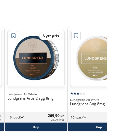
Nytt pris
Lundgrens All White
Lund
Lundgrens Aros Dagg 8mg
Lun
Lundgrens All White
Lundgrens Äng 8mg
269,90
319,90
r
kr
kr
10 -pack
10 -pack
st
26,99 kr/st
31,99 kr/st
Köp
Köp