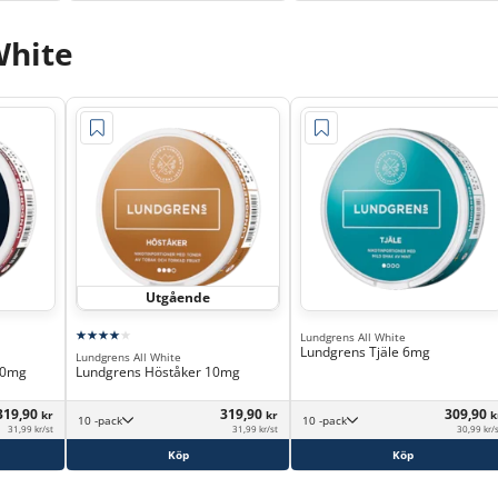
White
Utgående
Lundgrens All White
Lundgrens Tjäle 6mg
Lundgrens All White
10mg
Lundgrens Höståker 10mg
319,90
319,90
309,90
kr
kr
k
10 -pack
10 -pack
31,99 kr/st
31,99 kr/st
30,99 kr/
Köp
Köp