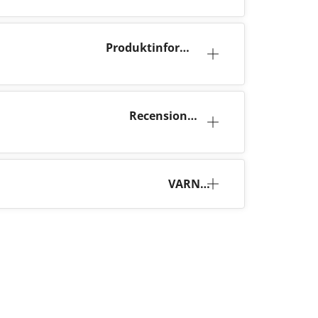
Produktinforma
tion
Recensioner
(49)
VARNI
NG