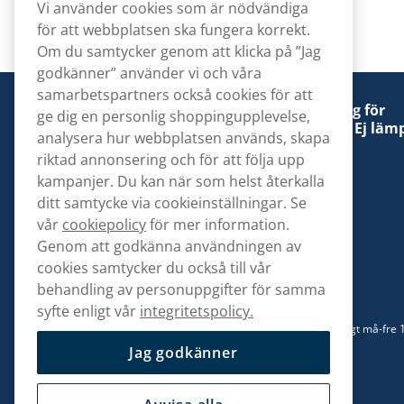
Vi använder cookies som är nödvändiga
för att webbplatsen ska fungera korrekt.
Om du samtycker genom att klicka på ”Jag
godkänner” använder vi och våra
samarbetspartners också cookies för att
Denna tobaksprodukt kan vara skadlig för
ge dig en personlig shoppingupplevelse,
hälsan och är beroendeframkallande. Ej lämp
analysera hur webbplatsen används, skapa
för personer under 18 år.
riktad annonsering och för att följa upp
kampanjer. Du kan när som helst återkalla
ditt samtycke via cookieinställningar. Se
vår
cookiepolicy
för mer information.
Genom att godkänna användningen av
Kontakta oss
cookies samtycker du också till vår
hej@snusbolaget.se
behandling av personuppgifter för samma
syfte enligt vår
integritetspolicy.
08 517 910 94
Mån-Tor 8.00-17.00 | Fre 9.00-17.00 | (Lunchstängt må-fre 
13)
Jag godkänner