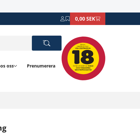
0,00 SEK
hos oss
Prenumerera
mg