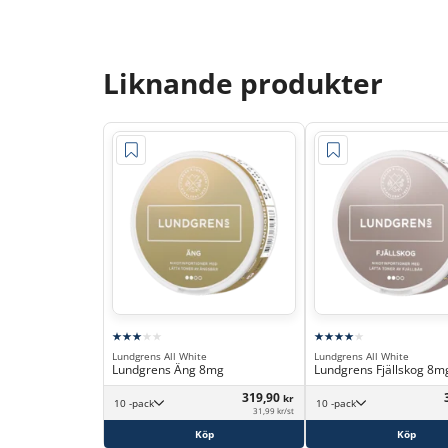
Liknande produkter
Lundgrens All White
Lundgrens All White
Lundgrens Äng 8mg
Lundgrens Fjällskog 8m
319,90
kr
10 -pack
10 -pack
31,99 kr/st
Köp
Köp