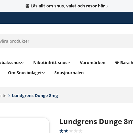
📰 Läs allt om snus, valet och resor här
obakssnus
Nikotinfritt snus
Varumärken
💎 Bara 
Om Snusbolaget
Snusjournalen
ite‎
Lundgrens Dunge 8mg‎
Lundgrens Dunge 8