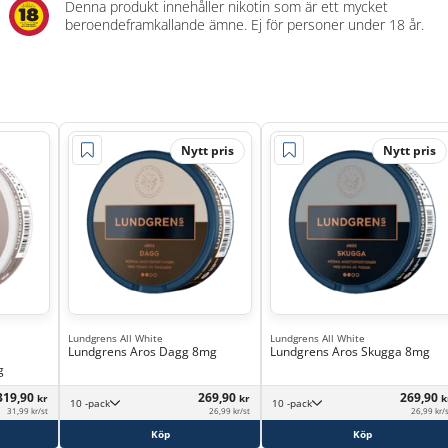
Denna produkt innehåller nikotin som är ett mycket
beroendeframkallande ämne. Ej för personer under 18 år.
Nytt pris
Nytt pris
Lundgrens All White
Lundgrens All White
Lundgrens Aros Dagg 8mg
Lundgrens Aros Skugga 8mg
g
319,90
269,90
269,90
kr
kr
k
10 -pack
10 -pack
31,99 kr/st
26,99 kr/st
26,99 kr/
Köp
Köp