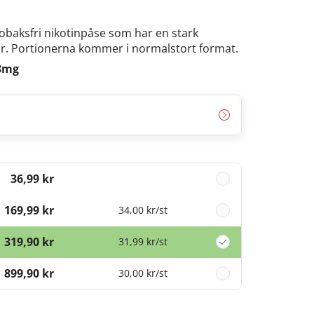
obaksfri nikotinpåse som har en stark
r. Portionerna kommer i normalstort format.
8mg
36,99 kr
169,99 kr
34,00 kr
/st
319,90 kr
31,99 kr
/st
899,90 kr
30,00 kr
/st