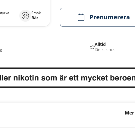
styrka
Smak
Prenumerera
Bär
Alltid
färskt snus
s
Mer
Dun