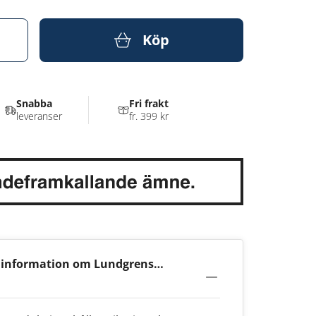
Köp
Snabba
Fri frakt
leveranser
fr. 399 kr
 information om Lundgrens
ge 8mg