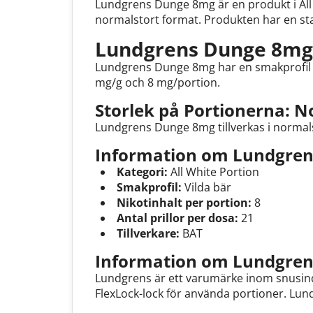
Lundgrens Dunge 8mg är en produkt i All 
normalstort format. Produkten har en star
Lundgrens Dunge 8mg:
Lundgrens Dunge 8mg har en smakprofil so
mg/g och 8 mg/portion.
Storlek på Portionerna: 
Lundgrens Dunge 8mg tillverkas i normals
Information om Lundgren
Kategori:
All White Portion
Smakprofil:
Vilda bär
Nikotinhalt per portion:
8
Antal prillor per dosa:
21
Tillverkare:
BAT
Information om Lundgren
Lundgrens är ett varumärke inom snusind
FlexLock-lock för använda portioner. Lu