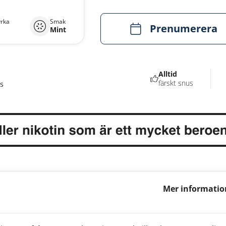
yrka
Smak
Prenumerera
Mint
Alltid
färskt snus
s
Mer informatio
Strong 9mg