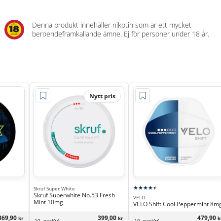
Denna produkt innehåller nikotin som är ett mycket
beroendeframkallande ämne. Ej för personer under 18 år.
Nytt pris
Skruf Super White
Skruf Superwhite No.53 Fresh
VELO
Mint 10mg
VELO Shift Cool Peppermint 8m
369,90
399,00
479,90
kr
kr
k
10 -pack
10 -pack