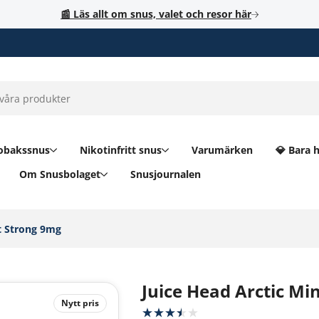
📰 Läs allt om snus, valet och resor här
obakssnus
Nikotinfritt snus
Varumärken
💎 Bara 
Om Snusbolaget
Snusjournalen
t Strong 9mg‎
Juice Head Arctic Mi
Nytt pris