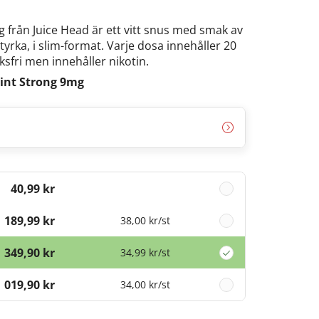
g från Juice Head är ett vitt snus med smak av
styrka, i slim-format. Varje dosa innehåller 20
sfri men innehåller nikotin.
Mint Strong 9mg
40,99 kr
189,99 kr
38,00 kr
/st
349,90 kr
34,99 kr
/st
1 019,90 kr
34,00 kr
/st