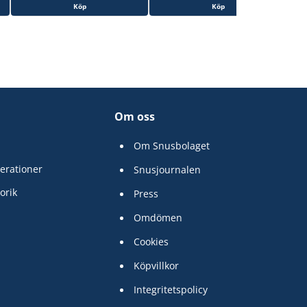
Köp
Köp
Om oss
Om Snusbolaget
erationer
Snusjournalen
orik
Press
Omdömen
Cookies
Köpvillkor
Integritetspolicy