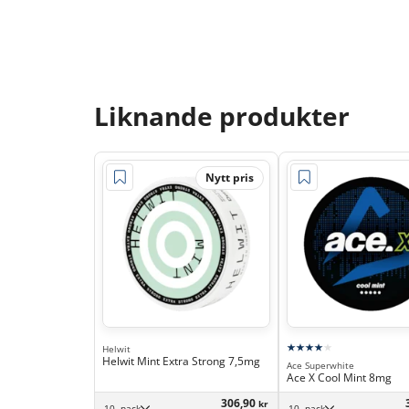
Liknande produkter
Nytt pris
Helwit
Helwit Mint Extra Strong 7,5mg
Ace Superwhite
Ace X Cool Mint 8mg
306,90
kr
10 -pack
10 -pack