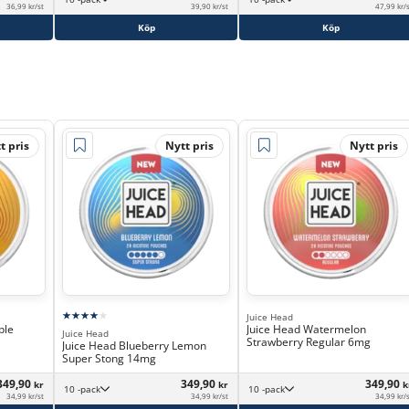
36,99 kr/st
39,90 kr/st
47,99 kr/
Köp
Köp
t pris
Nytt pris
Nytt pris
Juice Head
ple
Juice Head Watermelon
Juice Head
Strawberry Regular 6mg
Juice Head Blueberry Lemon
Super Stong 14mg
349,90
349,90
349,90
kr
kr
k
10 -pack
10 -pack
34,99 kr/st
34,99 kr/st
34,99 kr/