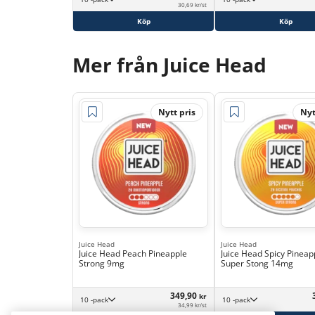
30,69 kr/st
Köp
Köp
Mer från Juice Head
Nytt pris
Nyt
Juice Head
Juice Head
Juice Head Peach Pineapple
Juice Head Spicy Pineap
Strong 9mg
Super Stong 14mg
349,90
kr
10 -pack
10 -pack
34,99 kr/st