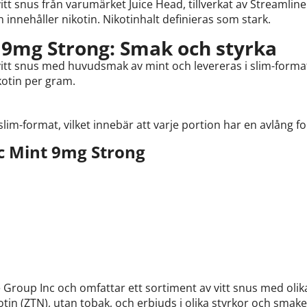
itt snus från varumärket Juice Head, tillverkat av Streamline 
 innehåller nikotin. Nikotinhalt definieras som stark.
t 9mg Strong: Smak och styrka
 vitt snus med huvudsmak av mint och levereras i slim-forma
kotin per gram.
slim-format, vilket innebär att varje portion har en avlång f
c Mint 9mg Strong
 Group Inc och omfattar ett sortiment av vitt snus med oli
tin (ZTN), utan tobak, och erbjuds i olika styrkor och smaker