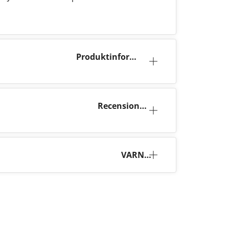
Produktinforma
tion
Recensione
r (7)
VARNI
NG