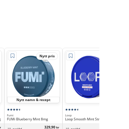
Nytt pris
Nytt namn & recept
Fumi
Loop
VEL
g
FUMi Blueberry Mint 8mg
Loop Smooth Mint Strong
VEL
329,90
359,90
r
kr
kr
10 -pack
10 -pack