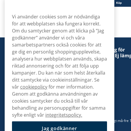
Köp
Köp
Vi använder cookies som är nödvändiga
för att webbplatsen ska fungera korrekt.
Om du samtycker genom att klicka på ”Jag
godkänner” använder vi och våra
samarbetspartners också cookies för att
Denna tobaksprodukt kan vara skadlig för
ge dig en personlig shoppingupplevelse,
hälsan och är beroendeframkallande. Ej lämp
analysera hur webbplatsen används, skapa
för personer under 18 år.
riktad annonsering och för att följa upp
kampanjer. Du kan när som helst återkalla
ditt samtycke via cookieinställningar. Se
vår
cookiepolicy
för mer information.
Genom att godkänna användningen av
Kontakta oss
cookies samtycker du också till vår
hej@snusbolaget.se
behandling av personuppgifter för samma
syfte enligt vår
integritetspolicy.
08 517 910 94
Mån-Tor 8.00-17.00 | Fre 9.00-17.00 | (Lunchstängt må-fre 
13)
Jag godkänner