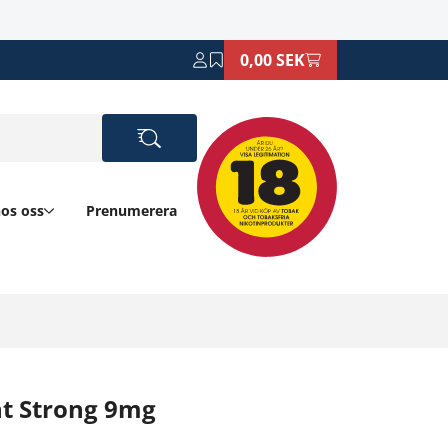
0,00 SEK
hos oss
Prenumerera
nt Strong 9mg