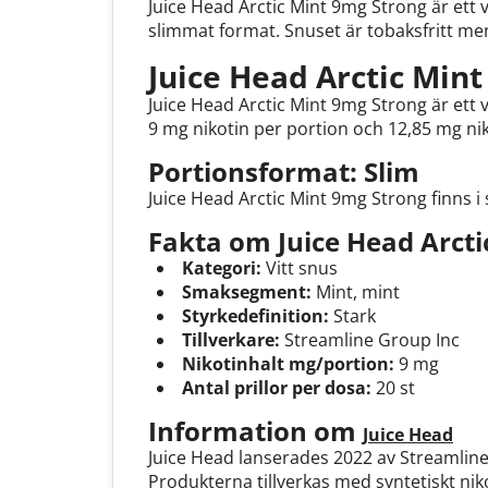
Juice Head Arctic Mint 9mg Strong är ett v
slimmat format. Snuset är tobaksfritt men
Juice Head Arctic Min
Juice Head Arctic Mint 9mg Strong är ett
9 mg nikotin per portion och 12,85 mg ni
Portionsformat: Slim
Juice Head Arctic Mint 9mg Strong finns i 
Fakta om Juice Head Arcti
Kategori:
Vitt snus
Smaksegment:
Mint, mint
Styrkedefinition:
Stark
Tillverkare:
Streamline Group Inc
Nikotinhalt mg/portion:
9 mg
Antal prillor per dosa:
20 st
Information om
Juice Head
Juice Head lanserades 2022 av Streamline
Produkterna tillverkas med syntetiskt niko