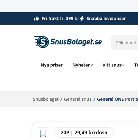
Fri frakt fr. 399 kr
Snabba leveranser
Nya priser
Nyheter
Vitt snus
T
Snusbolaget‎
General snus‎
General ONE Portio
20P | 29,49 kr/dosa