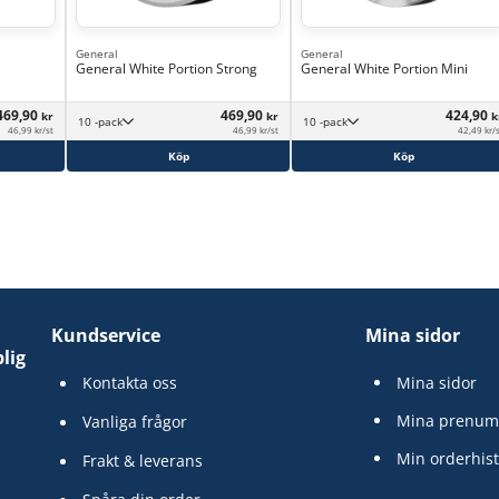
General
General
General White Portion Strong
General White Portion Mini
469,90
469,90
424,90
kr
kr
k
10 -pack
10 -pack
46,99 kr/st
46,99 kr/st
42,49 kr/
Köp
Köp
Kundservice
Mina sidor
lig
Kontakta oss
Mina sidor
Mina prenum
Vanliga frågor
Min orderhist
Frakt & leverans