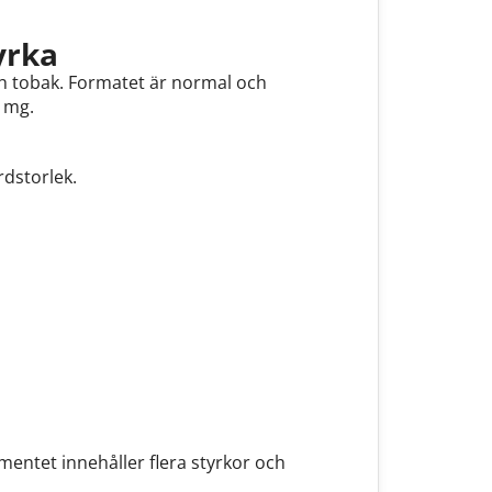
yrka
ch tobak. Formatet är normal och
3 mg.
rdstorlek.
ntet innehåller flera styrkor och