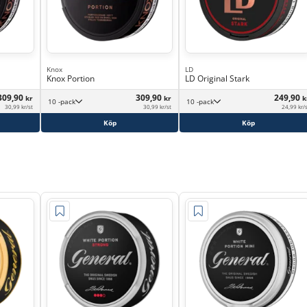
Knox
LD
Knox Portion
LD Original Stark
309,90
309,90
249,90
kr
kr
k
10 -pack
10 -pack
30,99 kr/st
30,99 kr/st
24,99 kr/
Köp
Köp