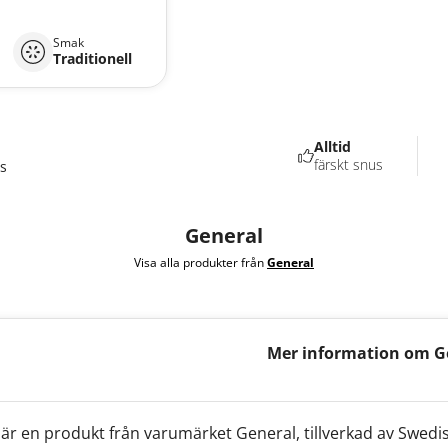
Smak
Traditionell
Alltid
färskt snus
s
General
Visa alla produkter från
General
Mer information om Ge
pack Box Edition
är en produkt från varumärket General, tillverkad av Swedi