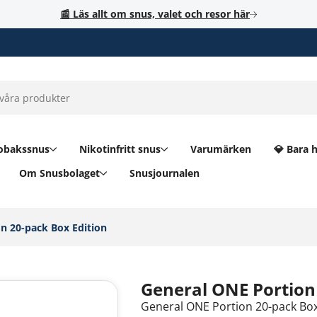
📰 Läs allt om snus, valet och resor här
obakssnus
Nikotinfritt snus
Varumärken
💎 Bara 
Om Snusbolaget
Snusjournalen
n 20-pack Box Edition‎
General ONE Portion
General ONE Portion 20-pack Box