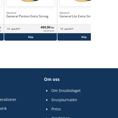
General
General
Gen
General Portion Extra Strong
General Lös Extra Strong
Gen
469,90
609,90
r
kr
kr
10 -pack
10 -pack
st
46,99 kr/st
60,99 kr/st
Köp
Köp
Om oss
Om Snusbolaget
erationer
Snusjournalen
orik
Press