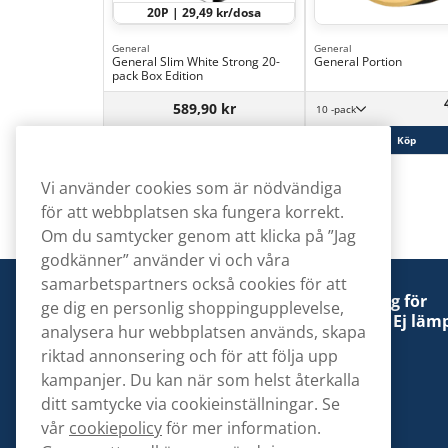
20P | 29,49 kr/dosa
General
General
General Slim White Strong 20-
General Portion
pack Box Edition
589,90 kr
10 -pack
Köp
Köp
Vi använder cookies som är nödvändiga
för att webbplatsen ska fungera korrekt.
Om du samtycker genom att klicka på ”Jag
godkänner” använder vi och våra
samarbetspartners också cookies för att
Denna tobaksprodukt kan vara skadlig för
ge dig en personlig shoppingupplevelse,
hälsan och är beroendeframkallande. Ej lämp
analysera hur webbplatsen används, skapa
för personer under 18 år.
riktad annonsering och för att följa upp
kampanjer. Du kan när som helst återkalla
ditt samtycke via cookieinställningar. Se
vår
cookiepolicy
för mer information.