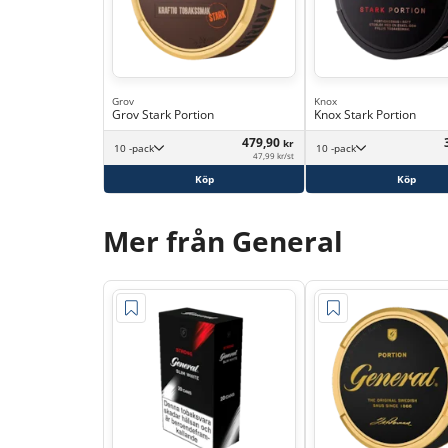
Grov
Knox
Grov Stark Portion
Knox Stark Portion
479,90
kr
10 -pack
10 -pack
47,99 kr/st
Köp
Köp
Mer från General