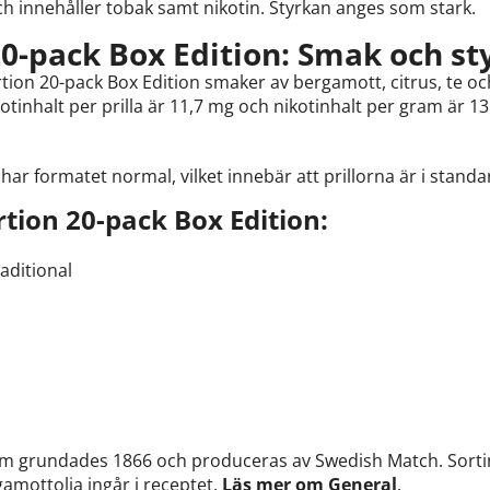
ch innehåller tobak samt nikotin. Styrkan anges som stark.
0-pack Box Edition: Smak och st
ion 20-pack Box Edition smaker av bergamott, citrus, te o
otinhalt per prilla är 11,7 mg och nikotinhalt per gram är 1
ar formatet normal, vilket innebär att prillorna är i standa
tion 20-pack Box Edition:
raditional
m grundades 1866 och produceras av Swedish Match. Sortime
amottolja ingår i receptet.
Läs mer om General
.