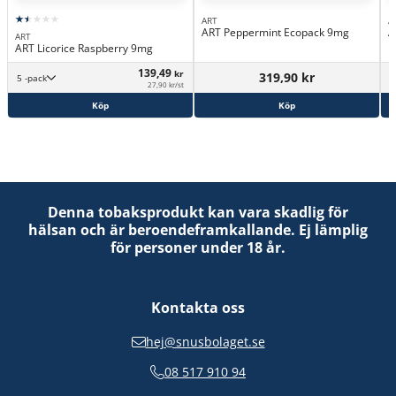
ART
A
ART Peppermint Ecopack 9mg
A
ART
ART Licorice Raspberry 9mg
139,49
kr
319,90 kr
5 -pack
27,90 kr/st
Köp
Köp
Denna tobaksprodukt kan vara skadlig för
hälsan och är beroendeframkallande. Ej lämplig
för personer under 18 år.
Kontakta oss
hej@snusbolaget.se
08 517 910 94