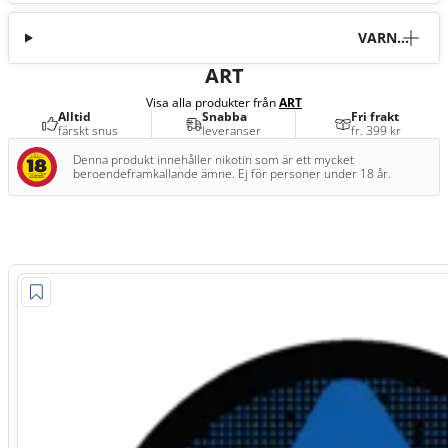
VARNI
NG
ART
Visa alla produkter från
ART
Alltid
Snabba
Fri frakt
färskt snus
leveranser
fr. 399 kr
Denna produkt innehåller nikotin som är ett mycket
beroendeframkallande ämne. Ej för personer under 18 år.