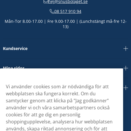
hej@snusbolaget.se
08 517 910 94
Mån-Tor 8.00-17.00 | Fre 9.00-17.00 | (Lunchstängt må-fre 12-
13)
Kundservice
Mina sidor
Vi använder cookies som är nödvändiga för att
Om oss
webbplatsen ska fungera korrekt. Om du
samtycker genom att klicka på ”Jag godkänner”
använder vi och våra samarbetspartners också
cookies för att ge dig en personlig
shoppingupplevelse, analysera hur webbplatsen
används, skapa riktad annonsering och för att