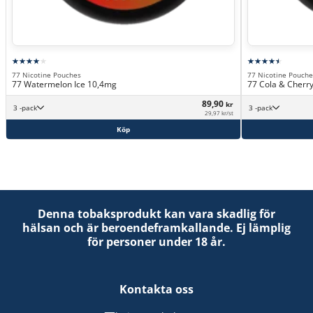
77 Nicotine Pouches
77 Nicotine Pouche
77 Watermelon Ice 10,4mg
77 Cola & Cherr
89,90
kr
3 -pack
3 -pack
29,97 kr/st
Köp
Denna tobaksprodukt kan vara skadlig för
hälsan och är beroendeframkallande. Ej lämplig
för personer under 18 år.
Kontakta oss