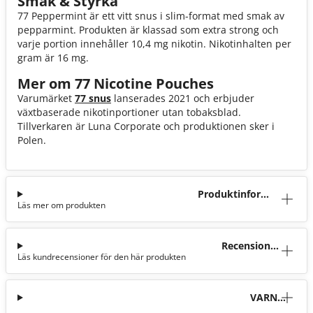
Smak & Styrka
77 Peppermint är ett vitt snus i slim-format med smak av
pepparmint. Produkten är klassad som extra strong och
varje portion innehåller 10,4 mg nikotin. Nikotinhalten per
gram är 16 mg.
Mer om 77 Nicotine Pouches
Varumärket
77 snus
lanserades 2021 och erbjuder
växtbaserade nikotinportioner utan tobaksblad.
Tillverkaren är Luna Corporate och produktionen sker i
Polen.
Produktinforma
Läs mer om produkten
tion
Recensioner
Läs kundrecensioner för den här produkten
(0)
VARNI
NG