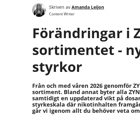
Skriven av
Amanda Leijon
Content Writer
Förändringar i 
sortimentet - n
styrkor
Från och med våren 2026 genomför ZYN 
sortiment. Bland annat byter alla ZYN 
samtidigt en uppdaterad vikt på dosan
styrkeskala där nikotinhalten framgå
går vi igenom allt du behöver veta om