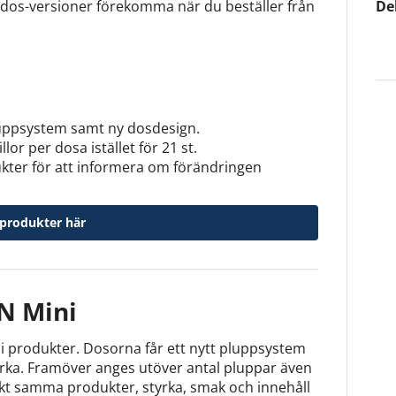
dos-versioner förekomma när du beställer från
De
luppsystem samt ny dosdesign.
lor per dosa istället för 21 st.
dukter för att informera om förändringen
-produkter här
N Mini
i produkter. Dosorna får ett nytt pluppsystem
yrka. Framöver anges utöver antal pluppar även
akt samma produkter, styrka, smak och innehåll