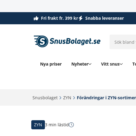
Fri frakt fr. 399 kr
Snabba leveranser
Nya priser
Nyheter
Vitt snus
T
Snusbolaget‎
ZYN‎
Förändringar i ZYN-sortiment
ZYN
3 min lästid