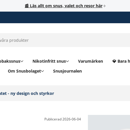
📰 Läs allt om snus, valet och resor här
obakssnus
Nikotinfritt snus
Varumärken
💎 Bara 
Om Snusbolaget
Snusjournalen
et - ny design och styrkor‎
Publicerad
2026-06-04