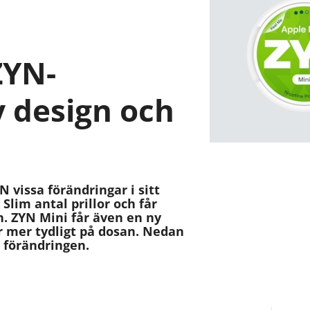
ZYN-
y design och
vissa förändringar i sitt
Slim antal prillor och får
. ZYN Mini får även en ny
r mer tydligt på dosan. Nedan
 förändringen.