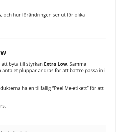
, och hur förändringen ser ut för olika
ow
tt byta till styrkan
Extra Low
. Samma
talet pluppar ändras för att bättre passa in i
rna ha en tillfällig “Peel Me-etikett” för att
rs.