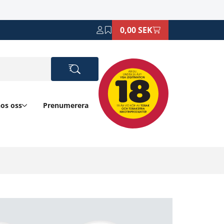
0,00 SEK
hos oss
Prenumerera