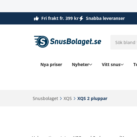
Fri frakt fr. 399 kr
Snabba leveranser
Nya priser
Nyheter
Vitt snus
T
Snusbolaget‎
XQS‎
XQS 2 pluppar‎