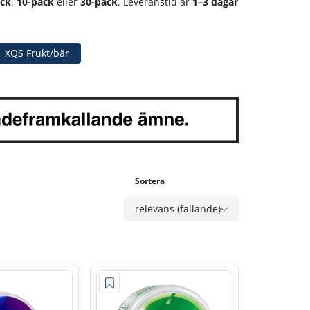
ack
,
10-pack
eller
30-pack
. Leveranstid är
1–3 dagar
XQS Frukt/bär
Sortera
relevans (fallande)