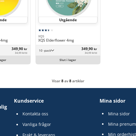
ende
Utgående
XQS
 4mg
XQS Elderflower 4mg
349,90
349,90
kr
kr
10 -pack
34,99 kr/st
34,99 kr/st
lager
Slut i lager
Visar
8
av
8
artiklar
Kundservice
Mina sidor
lig
Kontakta oss
Mina sidor
Mina prenum
Vanliga frågor
Min orderhist
Frakt & leverans