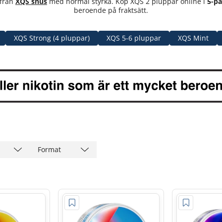
från
XQS snus
med normal styrka. Köp XQS 2 pluppar online i
5-p
beroende på fraktsätt.
XQS Strong (4 pluppar)
XQS 5-6 pluppar
XQS Mint
Format