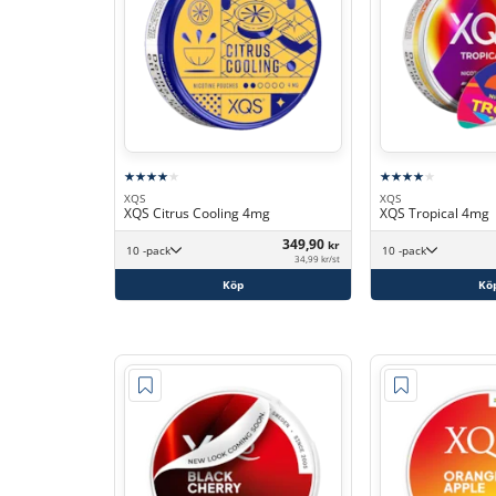
XQS
XQS
XQS Citrus Cooling 4mg
XQS Tropical 4mg
349,90
kr
10 -pack
10 -pack
34,99 kr/st
Köp
Kö