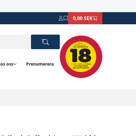
0,00 SEK
hos oss
Prenumerera