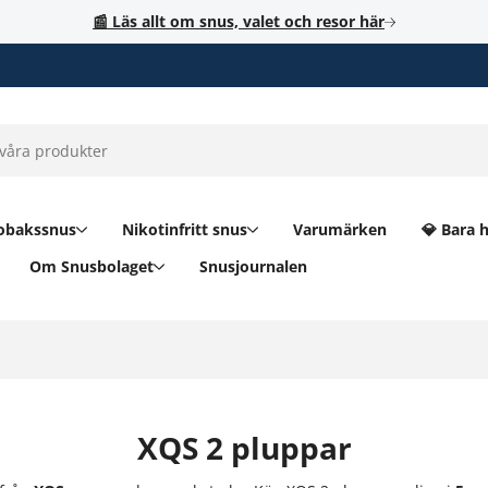
📰 Läs allt om snus, valet och resor här
obakssnus
Nikotinfritt snus
Varumärken
💎 Bara 
Om Snusbolaget
Snusjournalen
XQS 2 pluppar