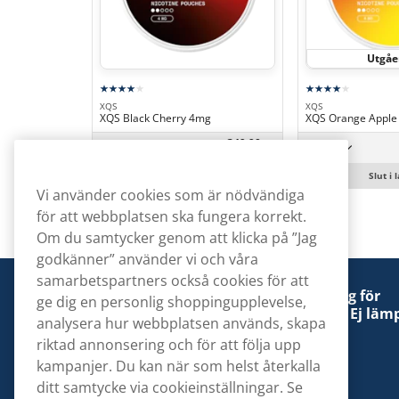
Utgå
XQS
XQS
XQS Black Cherry 4mg
XQS Orange Apple
349,90
kr
10 -pack
10 -pack
34,99 kr/st
Köp
Slut i 
Vi använder cookies som är nödvändiga
för att webbplatsen ska fungera korrekt.
Om du samtycker genom att klicka på ”Jag
godkänner” använder vi och våra
samarbetspartners också cookies för att
Denna tobaksprodukt kan vara skadlig för
ge dig en personlig shoppingupplevelse,
hälsan och är beroendeframkallande. Ej lämp
analysera hur webbplatsen används, skapa
för personer under 18 år.
riktad annonsering och för att följa upp
kampanjer. Du kan när som helst återkalla
ditt samtycke via cookieinställningar. Se