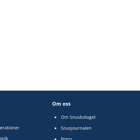
Om oss
Om Snusbolaget
erationer
Snusjournalen
orik
Press