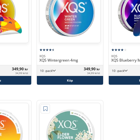
XQS
XQS
XQS Wintergreen 4mg
XQS Blueberry 
349,90
349,90
kr
kr
10 -pack
10 -pack
34,99 kr/st
34,99 kr/st
p
Köp