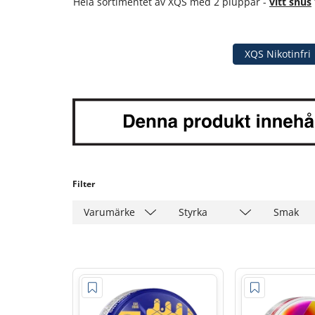
Hela sortimentet av XQS med 2 pluppar -
vitt snus
XQS Nikotinfri
Filter
Varumärke
Styrka
Smak