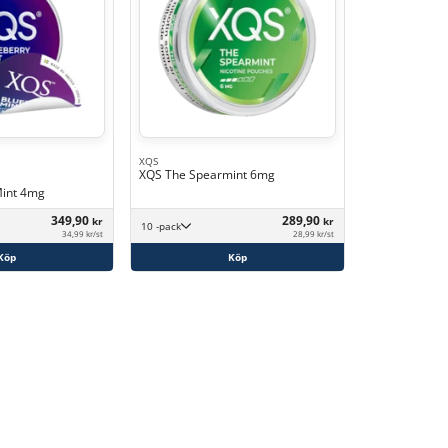
XQS
XQS The Spearmint 6mg
Mint 4mg
349,90
289,90
kr
kr
10 -pack
34,99 kr/st
28,99 kr/st
Köp
Köp