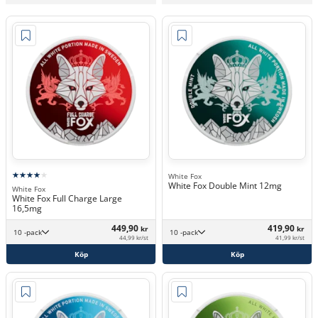
White Fox
White Fox Double Mint 12mg
White Fox
White Fox Full Charge Large
16,5mg
449,90
419,90
kr
kr
10 -pack
10 -pack
44,99 kr/st
41,99 kr/st
Köp
Köp