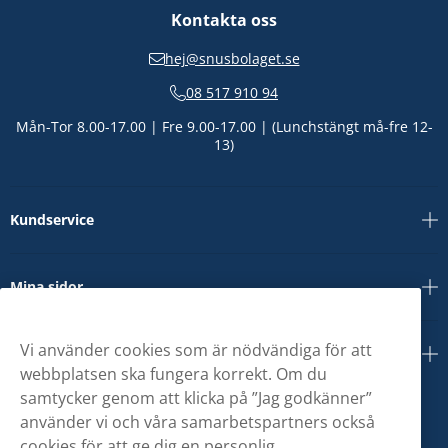
Kontakta oss
hej@snusbolaget.se
08 517 910 94
Mån-Tor 8.00-17.00 | Fre 9.00-17.00 | (Lunchstängt må-fre 12-
13)
Kundservice
Mina sidor
Vi använder cookies som är nödvändiga för att
Om oss
webbplatsen ska fungera korrekt. Om du
samtycker genom att klicka på ”Jag godkänner”
använder vi och våra samarbetspartners också
cookies för att ge dig en personlig