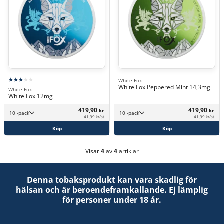
White Fox
White Fox Peppered Mint 14,3mg
White Fox
White Fox 12mg
419,90
419,90
kr
kr
10 -pack
10 -pack
41,99 kr/st
41,99 kr/st
Köp
Köp
Visar
4
av
4
artiklar
Denna tobaksprodukt kan vara skadlig för
hälsan och är beroendeframkallande. Ej lämplig
för personer under 18 år.