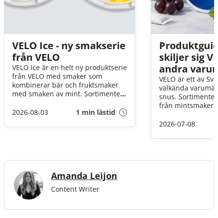
VELO Ice - ny smakserie
Produktguid
från VELO
skiljer sig 
andra varu
VELO Ice är en helt ny produktserie
från VELO med smaker som
VELO är ett av Sv
kombinerar bär och fruktsmaker
välkända varumär
med smaken av mint. Sortimentet
snus. Sortimentet 
består till en början av två nya
från mintsmaker ti
smaker : VELO Blueberry Ice och
2026-08-03
1 min lästid
alternativ och finn
VELO Mango Ice. Båda produkter
nikotinstyrkor. O
2026-07-08
innehåller 8 mg nikotin per portion
eller van snusare 
och har ett slim-format.
alternativ att välj
Amanda Leijon
Content Writer