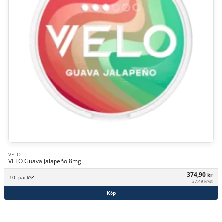
VELO
VELO Guava Jalapeño 8mg
374,90
kr
10 -pack
37,49 kr/st
Köp