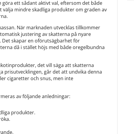
 göra ett sådant aktivt val, eftersom det både
att välja mindre skadliga produkter om graden av
rna.
atskassan. När marknaden utvecklas tillkommer
utomatisk justering av skatterna på nyare
. Det skapar en oförutsägbarhet för
erna då i stället höjs med både oregelbundna
otinprodukter, det vill säga att skatterna
a prisutvecklingen, går det att undvika denna
ler cigaretter och snus, men inte
meras av följande anledningar:
kadliga produkter.
röka.
gande.