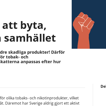
 att byta,
h samhället
indre skadliga produkter! Därför
för tobak- och
skatterna anpassas efter hur
De
 för olika tobaks- och nikotinprodukter, vilket
 åt. Däremot har Sverige aldrig gjort ett aktivt