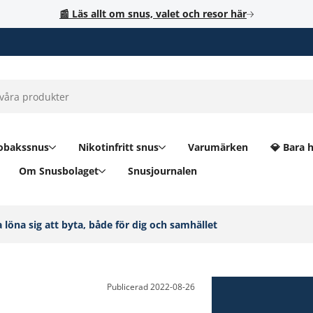
📰 Läs allt om snus, valet och resor här
obakssnus
Nikotinfritt snus
Varumärken
💎 Bara 
Om Snusbolaget
Snusjournalen
 löna sig att byta, både för dig och samhället‎
Publicerad
2022-08-26