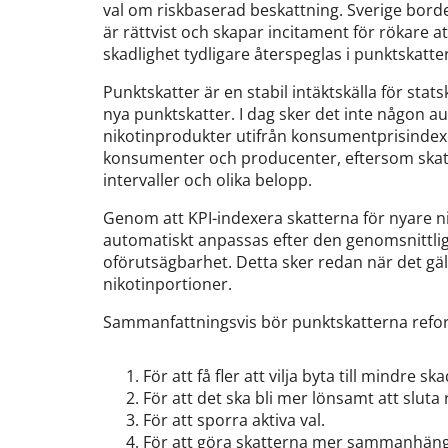
val om riskbaserad beskattning. Sverige borde
är rättvist och skapar incitament för rökare 
skadlighet tydligare återspeglas i punktskatte
Punktskatter är en stabil intäktskälla för st
nya punktskatter. I dag sker det inte någon a
nikotinprodukter utifrån konsumentprisindex
konsumenter och producenter, eftersom skatt
intervaller och olika belopp.
Genom att KPI-indexera skatterna för nyare nik
automatiskt anpassas efter den genomsnittlig
oförutsägbarhet. Detta sker redan när det gäl
nikotinportioner.
Sammanfattningsvis bör punktskatterna refor
För att få fler att vilja byta till mindre s
För att det ska bli mer lönsamt att sluta 
För att sporra aktiva val.
För att göra skatterna mer sammanhän