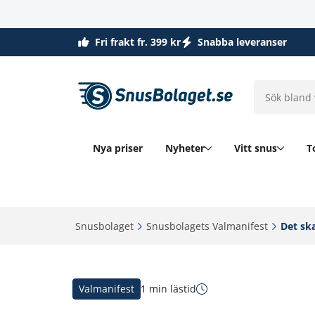
Fri frakt fr. 399 kr
Snabba leveranser
Nya priser
Nyheter
Vitt snus
T
Snusbolaget‎
Snusbolagets Valmanifest‎
Det ska
Valmanifest
1 min lästid