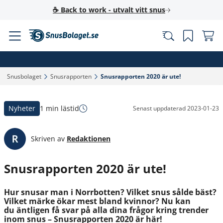
☕ Back to work - utvalt vitt snus
Snusbolaget‎
Snusrapporten‎
Snusrapporten 2020 är ute!‎
Nyheter
1 min lästid
Senast uppdaterad
2023-01-23
Skriven av
Redaktionen
Snusrapporten 2020 är ute!
Hur snusar man i Norrbotten? Vilket snus sålde bäst?
Vilket märke ökar mest bland kvinnor? Nu kan
du äntligen få svar på alla dina frågor kring trender
inom snus – Snusrapporten 2020 är här!