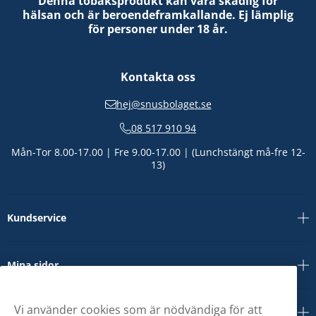
Denna tobaksprodukt kan vara skadlig för
hälsan och är beroendeframkallande. Ej lämplig
för personer under 18 år.
Kontakta oss
hej@snusbolaget.se
08 517 910 94
Mån-Tor 8.00-17.00 | Fre 9.00-17.00 | (Lunchstängt må-fre 12-
13)
Kundservice
Mina sidor
Vi använder cookies som är nödvändiga för att
Om oss