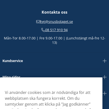
Kontakta oss
hej@snusbolaget.se
08 517 910 94
Mån-Tor 8.00-17.00 | Fre 9.00-17.00 | (Lunchstängt må-fre 12-
13)
Kundservice
Mina sidor
Vi använder cookies som är nödvändiga för att
Om oss
webbplatsen ska fungera korrekt. Om du
samtycker genom att klicka på ”Jag godkänner”