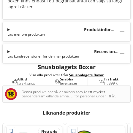
Boxen finns endast i ett begränsat antal och säljs så långt
lagret räcker.
Produktinforma
Läs mer om produkten
tion
Recensioner
Läs kundrecensioner för den här produkten
(0)
Snusbolagets Boxar
Visa alla produkter från
Snusbolagets Boxar
Alltid
Snabba
Fri frakt
färskt snus
leveranser
fr. 399 kr
Denna produkt innehåller nikotin som är ett mycket
beroendeframkallande ämne. Ej för personer under 18 år.
Liknande produkter
Nytt pris