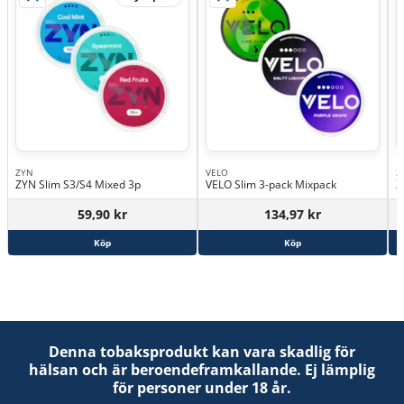
ZYN
VELO
Z
ZYN Slim S3/S4 Mixed 3p
VELO Slim 3-pack Mixpack
Z
59,90 kr
134,97 kr
Köp
Köp
Denna tobaksprodukt kan vara skadlig för
hälsan och är beroendeframkallande. Ej lämplig
för personer under 18 år.