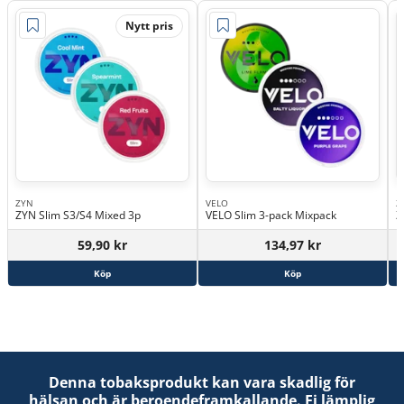
Nytt pris
ZYN
VELO
Z
ZYN Slim S3/S4 Mixed 3p
VELO Slim 3-pack Mixpack
Z
59,90 kr
134,97 kr
Köp
Köp
Denna tobaksprodukt kan vara skadlig för
hälsan och är beroendeframkallande. Ej lämplig