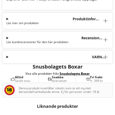
Produktinforma
Läs mer om produkten
tion
Recensioner
Läs kundrecensioner för den här produkten
(1)
VARNI
NG
Snusbolagets Boxar
Visa alla produkter från
Snusbolagets Boxar
Alltid
Snabba
Fri frakt
färskt snus
leveranser
fr. 399 kr
Denna produkt innehåller nikotin som är ett mycket
beroendeframkallande ämne. Ej för personer under 18 år.
Liknande produkter