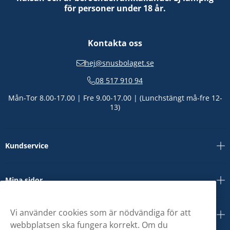
för personer under 18 år.
Kontakta oss
hej@snusbolaget.se
08 517 910 94
Mån-Tor 8.00-17.00 | Fre 9.00-17.00 | (Lunchstängt må-fre 12-
13)
Kundservice
Mina sidor
Vi använder cookies som är nödvändiga för att
Om oss
webbplatsen ska fungera korrekt. Om du