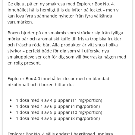
Ge dig ut på en ny smakresa med Explorer Box No. 4.
Innehållet hålls hemligt tills du lyfter på locket – men vi
kan lova fyra spännande nyheter från fyra välkända
varumärken.
Boxen bjuder på en smakmix som sträcker sig från fylliga
mörka bär och aromatiskt kaffe till friska tropiska frukter
och fräscha röda bär. Alla produkter är vitt snus i olika
styrkor – perfekt både för dig som vill utforska nya
smakupplevelser och för dig som vill överraska någon med
en rolig present.
Explorer Box 4.0 innehåller dosor med en blandad
nikotinhalt och i boxen hittar du:​
1 dosa med 4 av 4 pluppar (11 mg/portion)
1 dosa med 1 av 6 pluppar (4 mg/portion)
1 dosa med 3 av 5 pluppar (10 mg/portion)
1 dosa med 4 av 5 pluppar (8 mg/portion)
Explorer Box No. 4 säljs endast i begränsad upplaga.