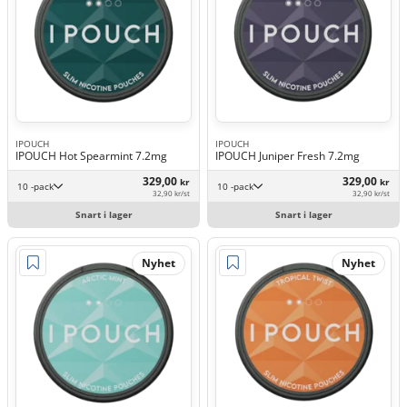
IPOUCH
IPOUCH
IPOUCH Hot Spearmint 7.2mg
IPOUCH Juniper Fresh 7.2mg
329,00
329,00
kr
kr
10 -pack
10 -pack
32,90 kr/st
32,90 kr/st
Snart i lager
Snart i lager
Nyhet
Nyhet