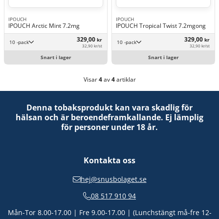
IPOUCH
IPOUCH
IPOUCH Arctic Mint 7.2mg
IPOUCH Tropical Twist 7.2mgong
329,00
329,00
kr
kr
10 -pack
10 -pack
32,90 kr/st
32,90 kr/st
Snart i lager
Snart i lager
Visar
4
av
4
artiklar
Denna tobaksprodukt kan vara skadlig för
hälsan och är beroendeframkallande. Ej lämplig
för personer under 18 år.
Kontakta oss
hej@snusbolaget.se
08 517 910 94
Mån-Tor 8.00-17.00 | Fre 9.00-17.00 | (Lunchstängt må-fre 12-