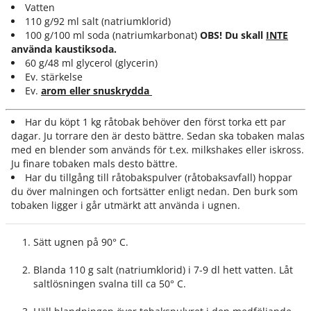
Vatten
110 g/92 ml salt (natriumklorid)
100 g/100 ml soda (natriumkarbonat)
OBS!
Du skall
INTE
använda kaustiksoda.
60 g/48 ml glycerol (glycerin)
Ev. stärkelse
Ev.
arom eller snuskrydda
Har du köpt 1 kg råtobak behöver den först torka ett par
dagar. Ju torrare den är desto bättre. Sedan ska tobaken malas
med en blender som används för t.ex. milkshakes eller iskross.
Ju finare tobaken mals desto bättre.
Har du tillgång till råtobakspulver (råtobaksavfall) hoppar
du över malningen och fortsätter enligt nedan. Den burk som
tobaken ligger i går utmärkt att använda i ugnen. ​
Sätt ugnen på 90° C.
Blanda 110 g salt (natriumklorid) i 7-9 dl hett vatten. Låt
saltlösningen svalna till ca 50° C.