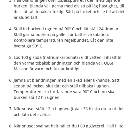
Häll blandningen över tobakspulvret i den medföljande
burken. Blanda väl, gärna med elvisp på låg hastighet, till
dess att all tobak är fuktig. Sätt på locket och se till att det
är slutet tätt.
Ställ in burken i ugnen på 90° C och låt stå i 24 timmar.
Ställ gärna burken på galler för bättre cirkulation.
Kontrollera temperaturen regelbundet. Låt den inte
överstiga 90° C.
Lös 100 g soda (natriumkarbonat) i 6 dl vatten. Tillsätt till
den varma tobaksblandningen och blanda väl. OBS!
Massan är varm och luktar kraftigt.
Jämna ut blandningen med en sked eller liknande. Sätt
sedan på locket, slut tätt och ställ tillbaka i ugnen.
Temperaturen ska fortfarande vara 90° C och nu ska
burken stå 12 h i ugnen.
När snuset stått 12 h i ugnen (totalt 36 h) ska du ta ut det
och låta det svalna.
När snuset svalnat helt häller du i 60 g glycerol. Häll i lite i