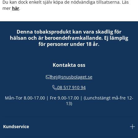
Du kan dock enkelt själv köpa de nödvändiga tillsatserna. Läs
mer
här
.
Denna tobaksprodukt kan vara skadlig för
hälsan och är beroendeframkallande. Ej lämplig
för personer under 18 år.
Kontakta oss
hej@snusbolaget.se
08 517 910 94
Mån-Tor 8.00-17.00 | Fre 9.00-17.00 | (Lunchstängt må-fre 12-
13)
Kundservice