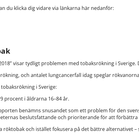
an du klicka dig vidare via länkarna här nedanför:
bak
2018” visar tydligt problemen med tobaksrökning i Sverige. 
rökning, och antalet lungcancerfall idag speglar rökvanorna 
tobaksrökning i Sverige:
 9 procent i åldrarna 16–84 år.
rapporten benämns snusandet som ett problem för den svens
ternas beslutsfattande och prioriterande för att förbättra
lja röktobak och istället fokusera på det bättre alternativet