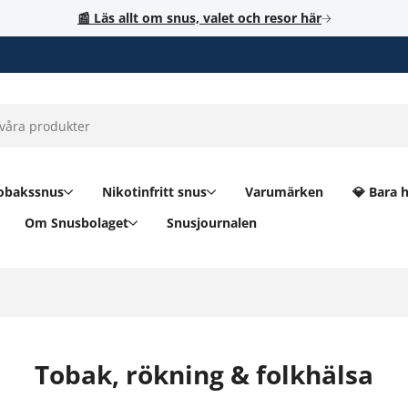
📰 Läs allt om snus, valet och resor här
obakssnus
Nikotinfritt snus
Varumärken
💎 Bara 
Om Snusbolaget
Snusjournalen
Tobak, rökning & folkhälsa