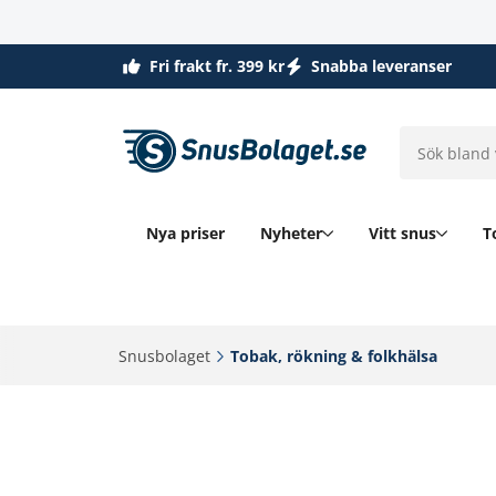
Fri frakt fr. 399 kr
Snabba leveranser
Nya priser
Nyheter
Vitt snus
T
Snusbolaget‎
Tobak, rökning & folkhälsa‎