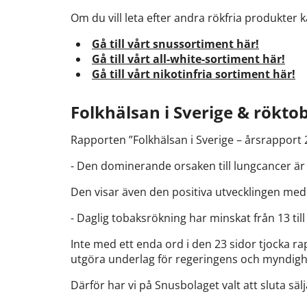
Om du vill leta efter andra rökfria produkter k
Gå till vårt snussortiment här!
Gå till vårt all-white-sortiment här!
Gå till vårt nikotinfria sortiment här!
Folkhälsan i Sverige & rökto
Rapporten ”Folkhälsan i Sverige – årsrapport 
- Den dominerande orsaken till lungcancer är 
Den visar även den positiva utvecklingen med 
- Daglig tobaksrökning har minskat från 13 till
Inte med ett enda ord i den 23 sidor tjocka 
utgöra underlag för regeringens och myndighe
Därför har vi på Snusbolaget valt att sluta sä