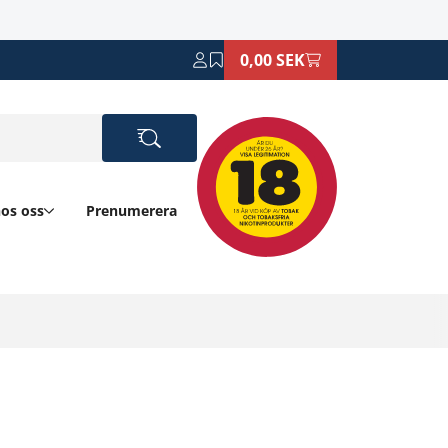
0,00 SEK
hos oss
Prenumerera