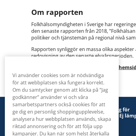
Om rapporten
Folkhälsomyndigheten i Sverige har regeringe
den senaste rapporten från 2018, ”Folkhälsan 
politiker och tjänstemän på regional nivå sam
Rapporten synliggör en massa olika aspekter 
redovisning av den senaste elvaårsperioden.
Läs mer på Folkhälsomyndighetens hemsid
Vi använder cookies som är nödvändiga
för att webbplatsen ska fungera korrekt.
Om du samtycker genom att klicka på ”Jag
godkänner” använder vi och våra
samarbetspartners också cookies för att
Denna tobaksprodukt kan vara skadlig för
ge dig en personlig shoppingupplevelse,
hälsan och är beroendeframkallande. Ej lämp
analysera hur webbplatsen används, skapa
för personer under 18 år.
riktad annonsering och för att följa upp
kampanjer. Du kan när som helst återkalla