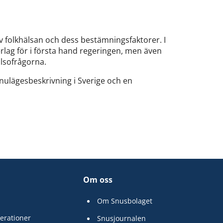
 folkhälsan och dess bestämningsfaktorer. I
rlag för i första hand regeringen, men även
älsofrågorna.
nulägesbeskrivning i Sverige och en
Om oss
Om Snusbolaget
erationer
Snusjournalen