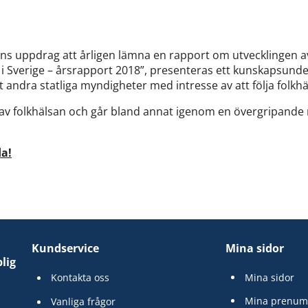
ns uppdrag att årligen lämna en rapport om utvecklingen av
i Sverige – årsrapport 2018”, presenteras ett kunskapsunde
t andra statliga myndigheter med intresse av att följa folkh
av folkhälsan och går bland annat igenom en övergripande 
a!
Kundservice
Mina sidor
lig
Kontakta oss
Mina sidor
Mina prenum
Vanliga frågor